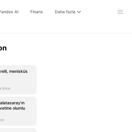
Yandex AI
Finans
Daha fazla
on
relli, menisküs
a önce
alatasaray'ın
avetine olumlu
nce