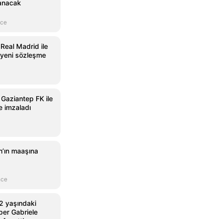
anacak
nce
 Real Madrid ile
 yeni sözleşme
 Gaziantep FK ile
e imzaladı
’ın maaşına
nce
2 yaşındaki
per Gabriele