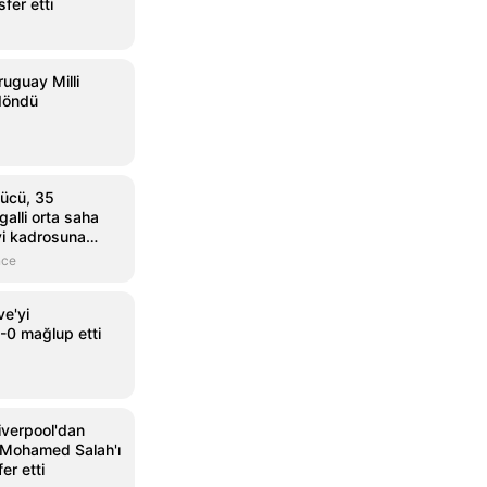
fer etti
ruguay Milli
 döndü
ücü, 35
alli orta saha
i kadrosuna
nce
ve'yi
0 mağlup etti
iverpool'dan
u Mohamed Salah'ı
fer etti