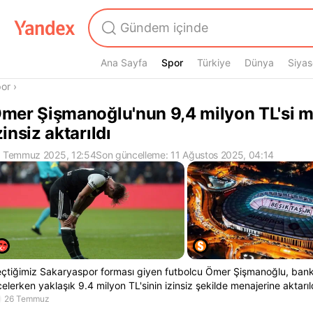
Ana Sayfa
Spor
Spor
Türkiye
Dünya
Siyas
radasın
or
›
mer Şişmanoğlu'nun 9,4 milyon TL'si m
zinsiz aktarıldı
 Temmuz 2025, 12:54
Son güncelleme: 11 Ağustos 2025, 04:14
çtiğimiz Sakaryaspor forması giyen futbolcu Ömer Şişmanoğlu, bank
celerken yaklaşık 9.4 milyon TL'sinin izinsiz şekilde menajerine aktarıldı
26 Temmuz