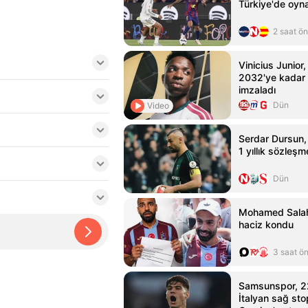
Türkiye'de oyn
2 saat ö
Vinicius Junior,
2032'ye kadar
imzaladı
Dün
Video
Serdar Dursun,
1 yıllık sözleşm
Dün
Mohamed Salah
haciz kondu
3 saat ö
Samsunspor, 2
İtalyan sağ sto