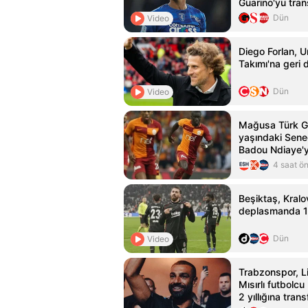
Guarino'yu trans
Dün
Video
Diego Forlan, U
Takımı'na geri
Dün
Video
Mağusa Türk G
yaşındaki Seneg
Badou Ndiaye'y
kattı
4 saat ö
Beşiktaş, Kralo
deplasmanda 1-
Dün
Video
Trabzonspor, L
Mısırlı futbolc
2 yıllığına trans