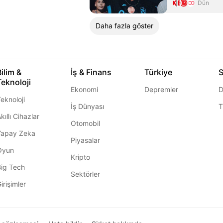
Dün
Daha fazla göster
Bilim &
İş & Finans
Türkiye
S
Teknoloji
Ekonomi
Depremler
D
eknoloji
İş Dünyası
T
kıllı Cihazlar
Otomobil
Yapay Zeka
Piyasalar
Oyun
Kripto
Big Tech
Sektörler
irişimler