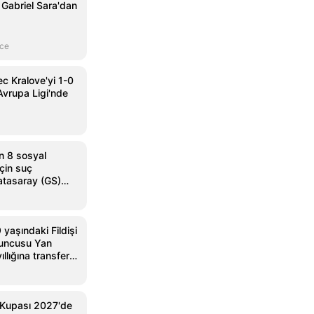
 Gabriel Sara'dan
nce
c Kralove'yi 1-0
vrupa Ligi'nde
n 8 sosyal
çin suç
atasaray (GS)
 yaşındaki Fildişi
yuncusu Yan
llığına transfer
 Kupası 2027'de