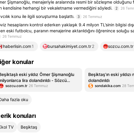
er Şişmanoğlu, menajeriyle aralarında resmi bir sözleşme olduğunu f
in kendisine herhangi bir vekaletname vermediğini söyledi.
2
26 Tem
vcılık konu ile ilgili soruşturma başlattı.
3
26 Temmuz
viz hesaplarını kontrol ederken yaklaşık 9.4 milyon TL’sinin bilgisi dış
en eski futbolcu, paranın menajerine aktarıldığını öğrenince soluğu sav
26 Temmuz
haberlisin.com
1
bursahakimiyet.com.tr
2
sozcu.com.tr
iğer konular
Beşiktaşlı eski yıldız Ömer Şişmanoğlu
Beşiktaş'ın eski yıldızı 
milyonlarca lira dolandırıldı - Sözcü
dolandırıldı
sozcu.com.tr
26 Temmuz
sondakika.com
28 Te
Gazetesi
Daha fazla oku
çerik konuları
Ekol TV
Beşiktaş