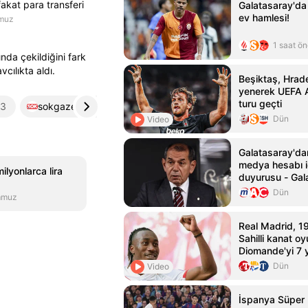
akat para transferi
Galatasaray'da
ev hamlesi!
muz
1 saat ö
ında çekildiğini fark
cılıkta aldı.
Beşiktaş, Hrade
yenerek UEFA A
turu geçti
3
sokgazetesi.com.tr
4
Dün
Video
Galatasaray'da
medya hesabı i
milyonlarca lira
duyurusu - Gal
Haberleri
Dün
mmuz
Real Madrid, 19
Sahilli kanat o
Diomande'yi 7 yı
etti
Dün
Video
İspanya Süper