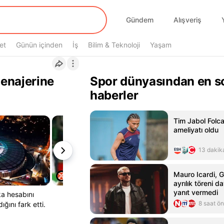
Gündem
Alışveriş
et
Günün içinden
İş
Bilim & Teknoloji
Yaşam
enajerine
Spor dünyasından en s
haberler
Tim Jabol Folca
ameliyatı oldu
13 dakik
Mauro Icardi, G
ayrılık töreni d
yanıt vermedi
a hesabını
8 saat ö
ğını fark etti.