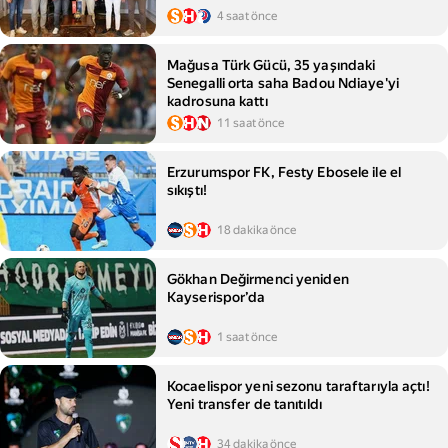
4 saat önce
Mağusa Türk Gücü, 35 yaşındaki
Senegalli orta saha Badou Ndiaye'yi
kadrosuna kattı
11 saat önce
Erzurumspor FK, Festy Ebosele ile el
sıkıştı!
18 dakika önce
Gökhan Değirmenci yeniden
Kayserispor’da
1 saat önce
Kocaelispor yeni sezonu taraftarıyla açtı!
Yeni transfer de tanıtıldı
34 dakika önce