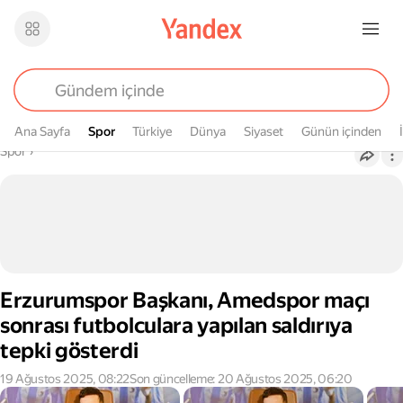
Ana Sayfa
Spor
Spor
Türkiye
Dünya
Siyaset
Günün içinden
Buradasın
Spor
›
Erzurumspor Başkanı, Amedspor maçı
sonrası futbolculara yapılan saldırıya
tepki gösterdi
19 Ağustos 2025, 08:22
Son güncelleme: 20 Ağustos 2025, 06:20