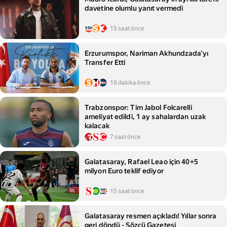
davetine olumlu yanıt vermedi
15 saat önce
Erzurumspor, Nariman Akhundzada'yı
Transfer Etti
18 dakika önce
Trabzonspor: Tim Jabol Folcarelli
ameliyat edildi, 1 ay sahalardan uzak
kalacak
7 saat önce
Galatasaray, Rafael Leao için 40+5
milyon Euro teklif ediyor
15 saat önce
Galatasaray resmen açıkladı! Yıllar sonra
geri döndü - Sözcü Gazetesi