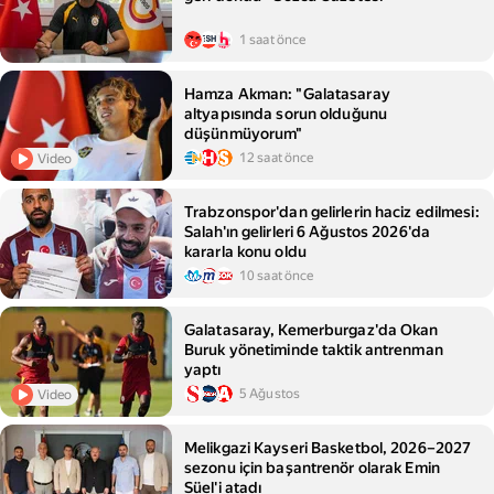
1 saat önce
Hamza Akman: "Galatasaray
altyapısında sorun olduğunu
düşünmüyorum"
12 saat önce
Video
Trabzonspor'dan gelirlerin haciz edilmesi:
Salah'ın gelirleri 6 Ağustos 2026'da
kararla konu oldu
10 saat önce
Galatasaray, Kemerburgaz'da Okan
Buruk yönetiminde taktik antrenman
yaptı
5 Ağustos
Video
Melikgazi Kayseri Basketbol, 2026–2027
sezonu için başantrenör olarak Emin
Süel'i atadı