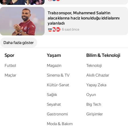
Trabzonspor, Muhammed Salah'ın
alacaklarına haciz konulduğu iddialarını
yalanladı
6 saat önce
Daha fazla göster
Spor
Yaşam
Bilim & Teknoloji
Futbol
Magazin
Teknoloji
Maçlar
Sinema & TV
Akıllı Cihazlar
Kültür-Sanat
Yapay Zeka
Sağlık
Oyun
Seyahat
Big Tech
Gastronomi
Girişimler
Moda & Bakım