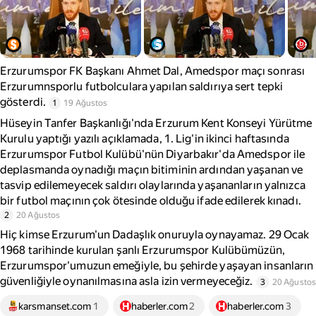
Erzurumspor FK Başkanı Ahmet Dal, Amedspor maçı sonrası
Erzurumnsporlu futbolculara yapılan saldırıya sert tepki
gösterdi.
1
19 Ağustos
Hüseyin Tanfer Başkanlığı'nda Erzurum Kent Konseyi Yürütme
Kurulu yaptığı yazılı açıklamada, 1. Lig'in ikinci haftasında
Erzurumspor Futbol Kulübü'nün Diyarbakır'da Amedspor ile
deplasmanda oynadığı maçın bitiminin ardından yaşanan ve
tasvip edilemeyecek saldırı olaylarında yaşananların yalnızca
bir futbol maçının çok ötesinde olduğu ifade edilerek kınadı.
2
20 Ağustos
Hiç kimse Erzurum'un Dadaşlık onuruyla oynayamaz. 29 Ocak
1968 tarihinde kurulan şanlı Erzurumspor Kulübümüzün,
Erzurumspor'umuzun emeğiyle, bu şehirde yaşayan insanların
güvenliğiyle oynanılmasına asla izin vermeyeceğiz.
3
20 Ağustos
karsmanset.com
1
haberler.com
2
haberler.com
3