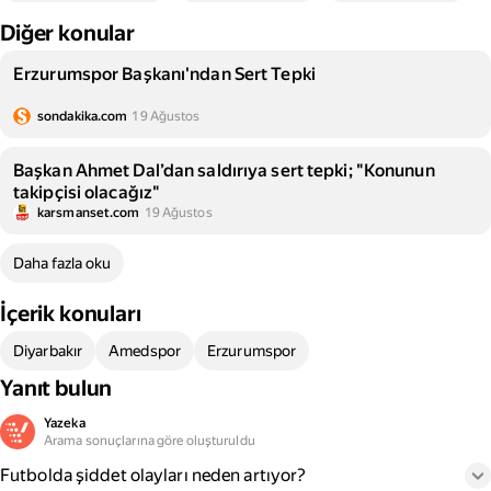
Diğer konular
Erzurumspor Başkanı'ndan Sert Tepki
sondakika.com
19 Ağustos
Başkan Ahmet Dal’dan saldırıya sert tepki; "Konunun
takipçisi olacağız"
karsmanset.com
19 Ağustos
Daha fazla oku
İçerik konuları
Diyarbakır
Amedspor
Erzurumspor
Yanıt bulun
Yazeka
Arama sonuçlarına göre oluşturuldu
Futbolda şiddet olayları neden artıyor?