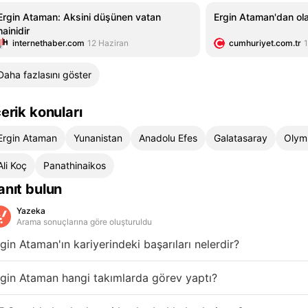
Ergin Ataman: Aksini düşünen vatan
Ergin Ataman'dan ola
hainidir
internethaber.com
12 Haziran
cumhuriyet.com.tr
1
Daha fazlasını göster
çerik konuları
Ergin Ataman
Yunanistan
Anadolu Efes
Galatasaray
Olym
Ali Koç
Panathinaikos
anıt bulun
Yazeka
Arama sonuçlarına göre oluşturuldu
gin Ataman'ın kariyerindeki başarıları nelerdir?
gin Ataman hangi takımlarda görev yaptı?