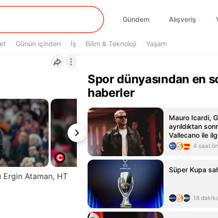
Gündem
Alışveriş
et
Günün içinden
İş
Bilim & Teknoloji
Yaşam
Spor dünyasından en s
haberler
Mauro Icardi, 
ayrıldıktan son
Vallecano ile ilg
4 saat ö
Süper Kupa sah
ü Ergin Ataman, HT
18 dakik