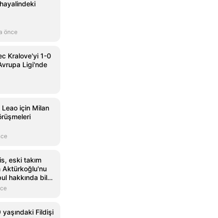
ayalindeki
a önce
c Kralove'yi 1-0
vrupa Ligi'nde
 Leao için Milan
örüşmeleri
nce
is, eski takım
 Aktürkoğlu'nu
ul hakkında bilgi
nce
 yaşındaki Fildişi