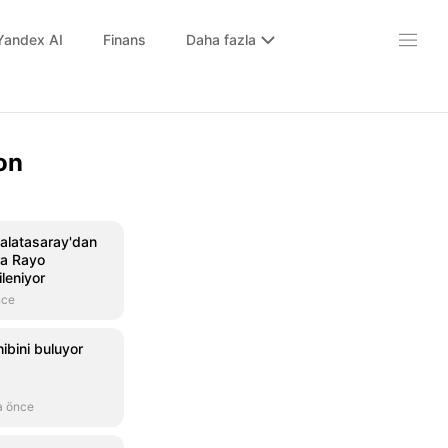
Yandex AI
Finans
Daha fazla
on
Galatasaray'dan
ra Rayo
ileniyor
nce
ibini buluyor
a önce