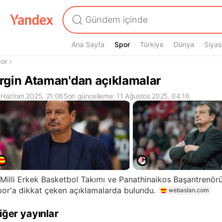
Ana Sayfa
Spor
Spor
Türkiye
Dünya
Siyas
radasın
or
›
rgin Ataman'dan açıklamalar
 Haziran 2025, 21:06
Son güncelleme: 11 Ağustos 2025, 04:16
Milli Erkek Basketbol Takımı ve Panathinaikos Başantrenör
or'a dikkat çeken açıklamalarda bulundu.
webaslan.com
iğer yayınlar