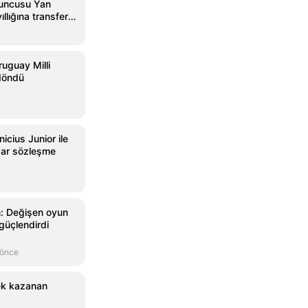
yuncusu Yan
llığına transfer
ruguay Milli
 döndü
icius Junior ile
dar sözleşme
n: Değişen oyun
 güçlendirdi
 önce
tek kazanan