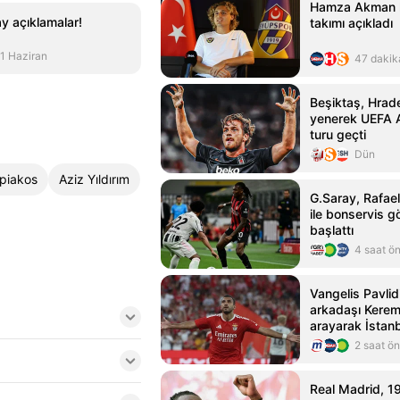
Hamza Akman h
y açıklamalar!
takımı açıkladı
1 Haziran
47 dakik
Beşiktaş, Hrade
yenerek UEFA A
turu geçti
Dün
piakos
Aziz Yıldırım
G.Saray, Rafael
ile bonservis g
başlattı
4 saat ö
Vangelis Pavlid
arkadaşı Kerem
arayarak İstanb
aldı
2 saat ö
Real Madrid, 19