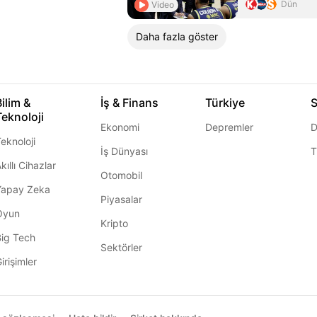
Dün
Video
Daha fazla göster
Bilim &
İş & Finans
Türkiye
S
Teknoloji
Ekonomi
Depremler
D
eknoloji
İş Dünyası
T
kıllı Cihazlar
Otomobil
Yapay Zeka
Piyasalar
Oyun
Kripto
Big Tech
Sektörler
irişimler