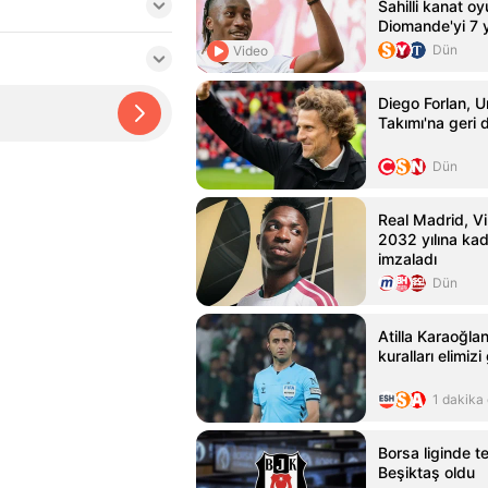
Sahilli kanat o
Diomande'yi 7 yı
etti
Dün
Video
Diego Forlan, U
Takımı'na geri
Dün
Real Madrid, Vin
2032 yılına ka
imzaladı
Dün
Atilla Karaoğla
kuralları elimizi
1 dakika
Borsa liginde 
Beşiktaş oldu