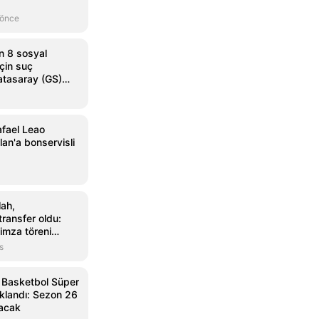
 önce
n 8 sosyal
çin suç
atasaray (GS)
afael Leao
ilan'a bonservisli
ah,
ransfer oldu:
imza töreni
s
a Basketbol Süper
çıklandı: Sezon 26
yacak