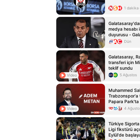
1 dakika
Galatasaray'da
medya hesabı i
duyurusu - Gal
Haberleri
Dün
Galatasaray, R
transferi için M
teklif sundu
5 Ağustos
Video
Muhammed Sal
Trabzonspor'a t
Papara Park'ta 
düzenlendi
4 Ağusto
Video
Türkiye Sigort
Ligi fikstürü a
Eylül'de başla