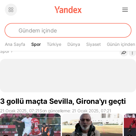
Ana Sayfa
Spor
Spor
Türkiye
Dünya
Siyaset
Günün içinden
Buradasın
Spor
›
3 gollü maçta Sevilla, Girona'yı geçti
21 Ocak 2025, 07:21
Son güncelleme: 21 Ocak 2025, 07:21