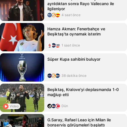
ayrıldıktan sonra Rayo Vallecano ile
ilgileniyor
4 saat önce
Hamza Akman: Fenerbahçe ve
Beşiktaş'ta oynamak isterim
1 saat önce
Süper Kupa sahibini buluyor
38 dakika önce
Beşiktaş, Kralove'yi deplasmanda 1-0
mağlup etti
Dün
Video
G.Saray, Rafael Leao için Milan ile
bonservis görüşmeleri başlattı