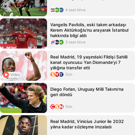
4 saat önce
Vangelis Pavlidis, eski takım arkadaşı
Kerem Aktürkoğlu'nu arayarak İstanbul
hakkında bilgi aldı
3 saat önce
Real Madrid, 19 yaşındaki Fildişi Sahilli
kanat oyuncusu Yan Diomande'yi 7
yıllığına transfer etti
Dün
Video
Diego Forlan, Uruguay Milli Takımı'na
geri döndü
Dün
Real Madrid, Vinicius Junior ile 2032
yılına kadar sözleşme imzaladı