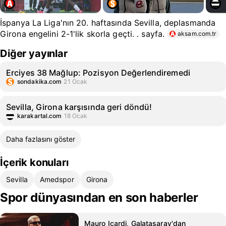
İspanya La Liga'nın 20. haftasında Sevilla, deplasmanda
Girona engelini 2-1'lik skorla geçti. . sayfa.
aksam.com.tr
Diğer yayınlar
Erciyes 38 Mağlup: Pozisyon Değerlendiremedi
sondakika.com
21 Ocak
Sevilla, Girona karşısında geri döndü!
karakartal.com
18 Ocak
Daha fazlasını göster
İçerik konuları
Sevilla
Amedspor
Girona
Spor dünyasından en son haberler
Mauro Icardi, Galatasaray'dan