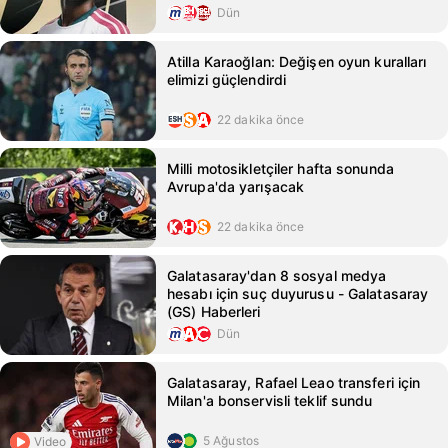
Dün
Atilla Karaoğlan: Değişen oyun kuralları
elimizi güçlendirdi
22 dakika önce
Milli motosikletçiler hafta sonunda
Avrupa'da yarışacak
22 dakika önce
Galatasaray'dan 8 sosyal medya
hesabı için suç duyurusu - Galatasaray
(GS) Haberleri
Dün
Galatasaray, Rafael Leao transferi için
Milan'a bonservisli teklif sundu
5 Ağustos
Video