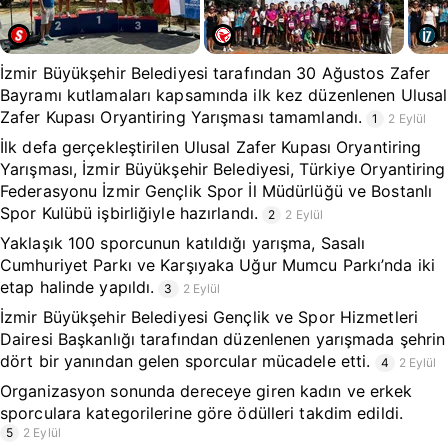
İzmir Büyükşehir Belediyesi tarafından 30 Ağustos Zafer
Bayramı kutlamaları kapsamında ilk kez düzenlenen Ulusal
Zafer Kupası Oryantiring Yarışması tamamlandı.
1
2 Eylül
İlk defa gerçekleştirilen Ulusal Zafer Kupası Oryantiring
Yarışması, İzmir Büyükşehir Belediyesi, Türkiye Oryantiring
Federasyonu İzmir Gençlik Spor İl Müdürlüğü ve Bostanlı
Spor Kulübü işbirliğiyle hazırlandı.
2
2 Eylül
Yaklaşık 100 sporcunun katıldığı yarışma, Sasalı
Cumhuriyet Parkı ve Karşıyaka Uğur Mumcu Parkı’nda iki
etap halinde yapıldı.
3
2 Eylül
İzmir Büyükşehir Belediyesi Gençlik ve Spor Hizmetleri
Dairesi Başkanlığı tarafından düzenlenen yarışmada şehrin
dört bir yanından gelen sporcular mücadele etti.
4
2 Eylül
Organizasyon sonunda dereceye giren kadın ve erkek
sporculara kategorilerine göre ödülleri takdim edildi.
5
2 Eylül