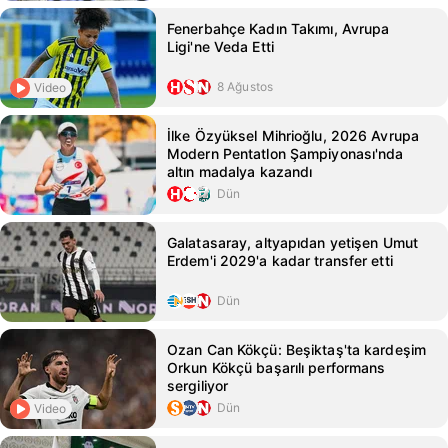
Fenerbahçe Kadın Takımı, Avrupa
Ligi'ne Veda Etti
8 Ağustos
Video
İlke Özyüksel Mihrioğlu, 2026 Avrupa
Modern Pentatlon Şampiyonası'nda
altın madalya kazandı
Dün
Galatasaray, altyapıdan yetişen Umut
Erdem'i 2029'a kadar transfer etti
Dün
Ozan Can Kökçü: Beşiktaş'ta kardeşim
Orkun Kökçü başarılı performans
sergiliyor
Dün
Video