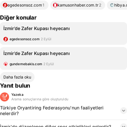
egedesonsoz.com
1
kamusonhaber.com.tr
2
hibya
Diğer konular
İzmir’de Zafer Kupası heyecanı
egedesonsoz.com
2 Eylül
İzmir’de Zafer Kupası heyecanı
gundemebakis.com
2 Eylül
Daha fazla oku
Yanıt bulun
Yazeka
Arama sonuçlarına göre oluşturuldu
Türkiye Oryantiring Federasyonu'nun faaliyetleri
nelerdir?
İzmir'de düzenlenen diğer spor etkinlikleri nelerdir?