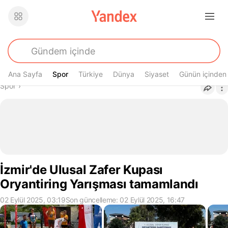
Ana Sayfa
Spor
Spor
Türkiye
Dünya
Siyaset
Günün içinden
Buradasın
Spor
›
İzmir'de Ulusal Zafer Kupası
Oryantiring Yarışması tamamlandı
02 Eylül 2025, 03:19
Son güncelleme: 02 Eylül 2025, 16:47