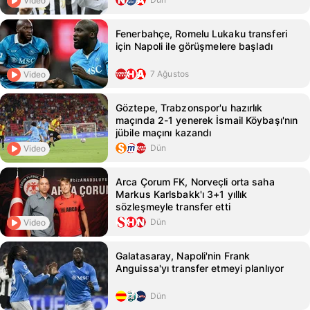
Video
Fenerbahçe, Romelu Lukaku transferi
için Napoli ile görüşmelere başladı
7 Ağustos
Video
Göztepe, Trabzonspor'u hazırlık
maçında 2-1 yenerek İsmail Köybaşı'nın
jübile maçını kazandı
Dün
Video
Arca Çorum FK, Norveçli orta saha
Markus Karlsbakk'ı 3+1 yıllık
sözleşmeyle transfer etti
Dün
Video
Galatasaray, Napoli'nin Frank
Anguissa'yı transfer etmeyi planlıyor
Dün