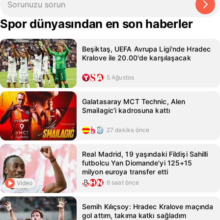
Spor dünyasından en son haberler
Beşiktaş, UEFA Avrupa Ligi'nde Hradec
Kralove ile 20.00'de karşılaşacak
5 Ağustos
Galatasaray MCT Technic, Alen
Smailagic'i kadrosuna kattı
27 dakika önce
Real Madrid, 19 yaşındaki Fildişi Sahilli
futbolcu Yan Diomande'yi 125+15
milyon euroya transfer etti
6 saat önce
Video
Semih Kılıçsoy: Hradec Kralove maçında
gol attım, takıma katkı sağladım