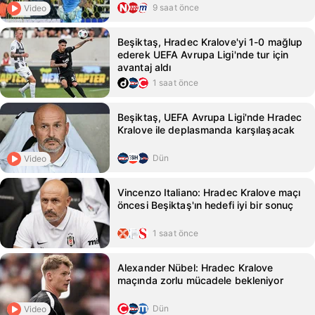
9 saat önce
Video
Beşiktaş, Hradec Kralove'yi 1-0 mağlup
ederek UEFA Avrupa Ligi'nde tur için
avantaj aldı
1 saat önce
Beşiktaş, UEFA Avrupa Ligi'nde Hradec
Kralove ile deplasmanda karşılaşacak
Dün
Video
Vincenzo Italiano: Hradec Kralove maçı
öncesi Beşiktaş'ın hedefi iyi bir sonuç
1 saat önce
Alexander Nübel: Hradec Kralove
maçında zorlu mücadele bekleniyor
Dün
Video