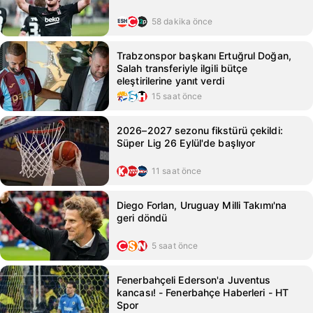
58 dakika önce
Trabzonspor başkanı Ertuğrul Doğan,
Salah transferiyle ilgili bütçe
eleştirilerine yanıt verdi
15 saat önce
2026–2027 sezonu fikstürü çekildi:
Süper Lig 26 Eylül'de başlıyor
11 saat önce
Diego Forlan, Uruguay Milli Takımı'na
geri döndü
5 saat önce
Fenerbahçeli Ederson'a Juventus
kancası! - Fenerbahçe Haberleri - HT
Spor