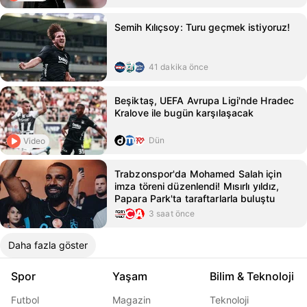
Semih Kılıçsoy: Turu geçmek istiyoruz!
41 dakika önce
Beşiktaş, UEFA Avrupa Ligi'nde Hradec
Kralove ile bugün karşılaşacak
Dün
Video
Trabzonspor'da Mohamed Salah için
imza töreni düzenlendi! Mısırlı yıldız,
Papara Park'ta taraftarlarla buluştu
3 saat önce
Daha fazla göster
Spor
Yaşam
Bilim & Teknoloji
Futbol
Magazin
Teknoloji