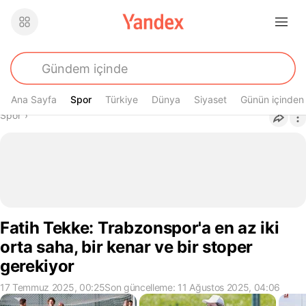
Ana Sayfa
Spor
Spor
Türkiye
Dünya
Siyaset
Günün içinden
Buradasın
Spor
›
Fatih Tekke: Trabzonspor'a en az iki
orta saha, bir kenar ve bir stoper
gerekiyor
17 Temmuz 2025, 00:25
Son güncelleme: 11 Ağustos 2025, 04:06