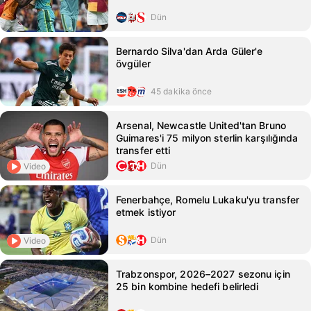
Dün
Bernardo Silva'dan Arda Güler'e
övgüler
45 dakika önce
Arsenal, Newcastle United'tan Bruno
Guimares'i 75 milyon sterlin karşılığında
transfer etti
Dün
Video
Fenerbahçe, Romelu Lukaku'yu transfer
etmek istiyor
Dün
Video
Trabzonspor, 2026–2027 sezonu için
25 bin kombine hedefi belirledi