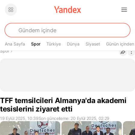
Ana Sayfa
Spor
Spor
Türkiye
Dünya
Siyaset
Günün içinden
Buradasın
Spor
›
TFF temsilcileri Almanya'da akademi
tesislerini ziyaret etti
19 Eylül 2025, 10:39
Son güncelleme: 20 Eylül 2025, 02:29