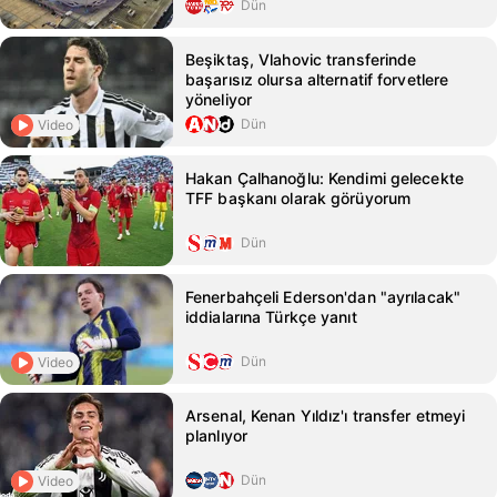
Dün
Beşiktaş, Vlahovic transferinde
başarısız olursa alternatif forvetlere
yöneliyor
Dün
Video
Hakan Çalhanoğlu: Kendimi gelecekte
TFF başkanı olarak görüyorum
Dün
Fenerbahçeli Ederson'dan "ayrılacak"
iddialarına Türkçe yanıt
Dün
Video
Arsenal, Kenan Yıldız'ı transfer etmeyi
planlıyor
Dün
Video