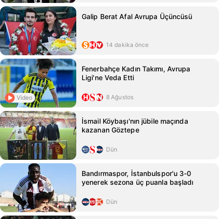
Galip Berat Afal Avrupa Üçüncüsü
14 dakika önce
Fenerbahçe Kadın Takımı, Avrupa
Ligi'ne Veda Etti
8 Ağustos
Video
İsmail Köybaşı'nın jübile maçında
kazanan Göztepe
Dün
Bandırmaspor, İstanbulspor'u 3-0
yenerek sezona üç puanla başladı
Dün