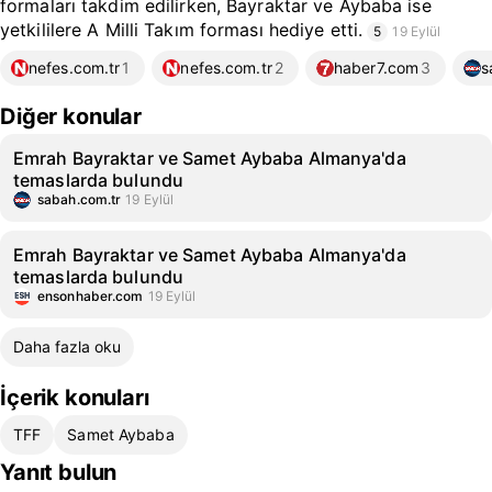
formaları takdim edilirken, Bayraktar ve Aybaba ise
yetkililere A Milli Takım forması hediye etti.
5
19 Eylül
nefes.com.tr
1
nefes.com.tr
2
haber7.com
3
s
Diğer konular
Emrah Bayraktar ve Samet Aybaba Almanya'da
temaslarda bulundu
sabah.com.tr
19 Eylül
Emrah Bayraktar ve Samet Aybaba Almanya'da
temaslarda bulundu
ensonhaber.com
19 Eylül
Daha fazla oku
İçerik konuları
TFF
Samet Aybaba
Yanıt bulun