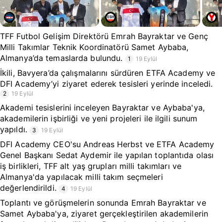
TFF Futbol Gelişim Direktörü Emrah Bayraktar ve Genç
Milli Takımlar Teknik Koordinatörü Samet Aybaba,
Almanya’da temaslarda bulundu.
1
19 Eylül
İkili, Bavyera’da çalışmalarını sürdüren ETFA Academy ve
DFI Academy’yi ziyaret ederek tesisleri yerinde inceledi.
2
19 Eylül
Akademi tesislerini inceleyen Bayraktar ve Aybaba'ya,
akademilerin işbirliği ve yeni projeleri ile ilgili sunum
yapıldı.
3
19 Eylül
DFI Academy CEO'su Andreas Herbst ve ETFA Academy
Genel Başkanı Sedat Aydemir ile yapılan toplantıda olası
iş birlikleri, TFF alt yaş grupları milli takımları ve
Almanya'da yapılacak milli takım seçmeleri
değerlendirildi.
4
19 Eylül
Toplantı ve görüşmelerin sonunda Emrah Bayraktar ve
Samet Aybaba'ya, ziyaret gerçekleştirilen akademilerin