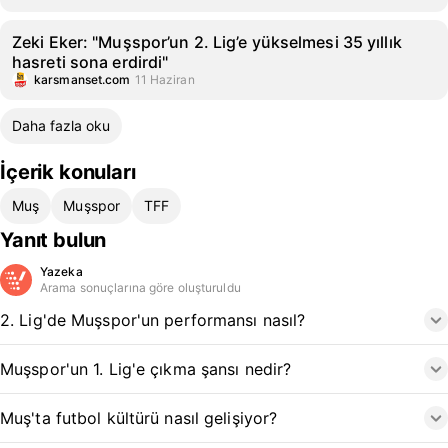
Zeki Eker: "Muşspor’un 2. Lig’e yükselmesi 35 yıllık
hasreti sona erdirdi"
karsmanset.com
11 Haziran
Daha fazla oku
İçerik konuları
Muş
Muşspor
TFF
Yanıt bulun
Yazeka
Arama sonuçlarına göre oluşturuldu
2. Lig'de Muşspor'un performansı nasıl?
Muşspor'un 1. Lig'e çıkma şansı nedir?
Muş'ta futbol kültürü nasıl gelişiyor?