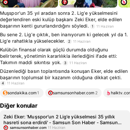
Muşspor'un 35 yıl aradan sonra 2. Lig'e yükselmesini
değerlendiren eski kulüp başkanı Zeki Eker, elde edilen
başarının kenti gururlandırdığını söyledi.
1
11 Haziran
Bu sene 2. Lig'e çıktık, ben inanıyorum ki gelecek yıl da 1.
Lig'e rahatlıkla yükselecekler.
2
11 Haziran
Kulübün finansal olarak güçlü durumda olduğunu
belirterek, yönetimin kararlılıkla ilerlediğini ifade etti:
Takımın maddi sıkıntısı yok.
3
11 Haziran
Düzenlediği basın toplantısında konuşan Eker, elde edilen
başarının toplumsal bir kazanım olduğuna dikkat çekti.
4
11 Haziran
sondakika.com
1
samsunsonhaber.com
2
halktv.co
Diğer konular
Zeki Eker: 'Muşspor'un 2 Lig'e yükselmesi 35 yıllık
hasreti sona erdirdi' - Samsun Son Haber - Samsun
Haber - Samsunspor Haberleri
samsunsonhaber.com
11 Haziran