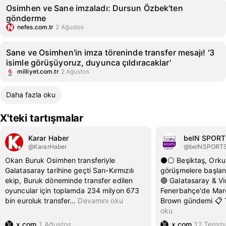
Osimhen ve Sane imzaladı: Dursun Özbek'ten
gönderme
nefes.com.tr
2 Ağustos
Sane ve Osimhen'in imza töreninde transfer mesajı! '3
isimle görüşüyoruz, duyunca çıldıracaklar'
milliyet.com.tr
2 Ağustos
Daha fazla oku
X'teki tartışmalar
Karar Haber
beIN SPORT
@KararHaber
@beINSPORT
Okan Buruk Osimhen transferiyle
⚫️⚪️ Beşiktaş, Orku
Galatasaray tarihine geçti Sarı-Kırmızılı
görüşmelere başland
ekip, Buruk döneminde transfer edilen
🔴 Galatasaray & V
oyuncular için toplamda 234 milyon 673
Fenerbahçe'de Marc
bin euroluk transfer
…
Devamını oku
Brown gündemi 📋 
oku
x.com
1 Ağustos
x.com
12 Temm