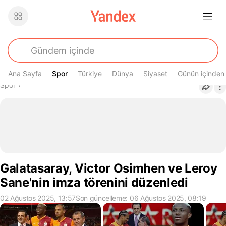
Ana Sayfa
Spor
Spor
Türkiye
Dünya
Siyaset
Günün içinden
Buradasın
Spor
›
Galatasaray, Victor Osimhen ve Leroy
Sane'nin imza törenini düzenledi
02 Ağustos 2025, 13:57
Son güncelleme: 06 Ağustos 2025, 08:19