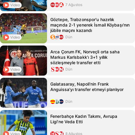
7 Ağustos
Video
Göztepe, Trabzonspor'u hazırlık
maçında 2-1 yenerek İsmail Köybaşı'nın
jübile maçını kazandı
Dün
Video
Arca Çorum FK, Norveçli orta saha
Markus Karlsbakk'ı 3+1 yıllık
sözleşmeyle transfer etti
Dün
Video
Galatasaray, Napoli'nin Frank
Anguissa'yı transfer etmeyi planlıyor
Dün
Fenerbahçe Kadın Takımı, Avrupa
Ligi'ne Veda Etti
8 Ağustos
Video