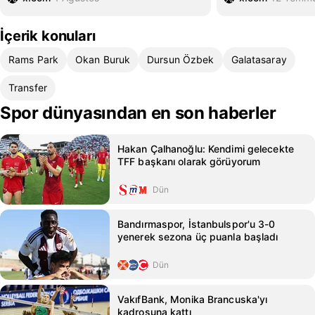
İçerik konuları
Rams Park
Okan Buruk
Dursun Özbek
Galatasaray
Transfer
Spor dünyasından en son haberler
Hakan Çalhanoğlu: Kendimi gelecekte
TFF başkanı olarak görüyorum
Dün
Bandırmaspor, İstanbulspor'u 3-0
yenerek sezona üç puanla başladı
Dün
VakıfBank, Monika Brancuska'yı
kadrosuna kattı