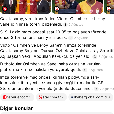
Galatasaray, yeni transferleri Victor Osimhen ile Leroy
Sane için imza töreni düzenledi.
1
2 Ağustos
S. S. Lazio maçı öncesi saat 19.05'te başlayan törende
önce 3 forma lansmanı yer alacak.
2
2 Ağustos
Victor Osimhen ve Leroy Sane'nin imza töreninde
Galatasaray Başkanı Dursun Özbek ve Galatasaray Sportif
AŞ Başkan Vekili Abdullah Kavukçu da yer aldı.
3
2 Ağustos
Futbolcular Osimhen ve Sane, saha ortasına kurulan
platforma kırmızı halıdan yürüyerek geldi.
4
2 Ağustos
İmza töreni ve maç öncesi kurulan podyumda sarı-
kırmızılı ekibin yeni sezonda giyeceği formalar ile GS
Store'un ürünlerinin yer aldığı defile düzenlendi.
5
2 Ağustos
haberler.com
1
star.com.tr
2
haberglobal.com.tr
3
Diğer konular