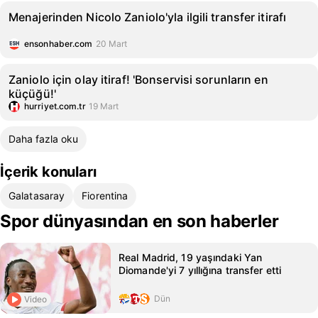
Menajerinden Nicolo Zaniolo'yla ilgili transfer itirafı
ensonhaber.com
20 Mart
Zaniolo için olay itiraf! 'Bonservisi sorunların en
küçüğü!'
hurriyet.com.tr
19 Mart
Daha fazla oku
İçerik konuları
Galatasaray
Fiorentina
Spor dünyasından en son haberler
Real Madrid, 19 yaşındaki Yan
Diomande'yi 7 yıllığına transfer etti
Dün
Video