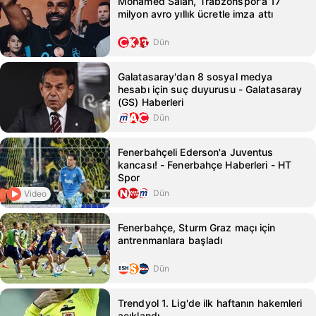
Mohamed Salah, Trabzonspor'a 17
milyon avro yıllık ücretle imza attı
Dün
Galatasaray'dan 8 sosyal medya
hesabı için suç duyurusu - Galatasaray
(GS) Haberleri
Dün
Fenerbahçeli Ederson'a Juventus
kancası! - Fenerbahçe Haberleri - HT
Spor
Dün
Video
Fenerbahçe, Sturm Graz maçı için
antrenmanlara başladı
Dün
Trendyol 1. Lig'de ilk haftanın hakemleri
açıklandı