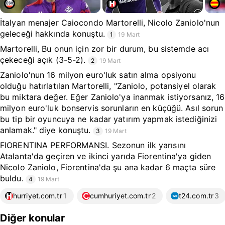
İtalyan menajer Caiocondo Martorelli, Nicolo Zaniolo'nun
geleceği hakkında konuştu.
1
19 Mart
Martorelli, Bu onun için zor bir durum, bu sistemde acı
çekeceği açık (3-5-2).
2
19 Mart
Zaniolo'nun 16 milyon euro'luk satın alma opsiyonu
olduğu hatırlatılan Martorelli, "Zaniolo, potansiyel olarak
bu miktara değer. Eğer Zaniolo'ya inanmak istiyorsanız, 16
milyon euro'luk bonservis sorunların en küçüğü. Asıl sorun
bu tip bir oyuncuya ne kadar yatırım yapmak istediğinizi
anlamak." diye konuştu.
3
19 Mart
FIORENTINA PERFORMANSI. Sezonun ilk yarısını
Atalanta'da geçiren ve ikinci yarıda Fiorentina'ya giden
Nicolo Zaniolo, Fiorentina'da şu ana kadar 6 maçta süre
buldu.
4
19 Mart
hurriyet.com.tr
1
cumhuriyet.com.tr
2
t24.com.tr
3
Diğer konular