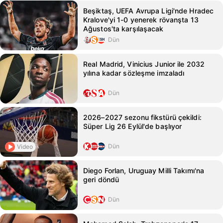
Beşiktaş, UEFA Avrupa Ligi'nde Hradec
Kralove'yi 1-0 yenerek rövanşta 13
Ağustos'ta karşılaşacak
Dün
Real Madrid, Vinicius Junior ile 2032
yılına kadar sözleşme imzaladı
Dün
2026–2027 sezonu fikstürü çekildi:
Süper Lig 26 Eylül'de başlıyor
Dün
Video
Diego Forlan, Uruguay Milli Takımı'na
geri döndü
Dün