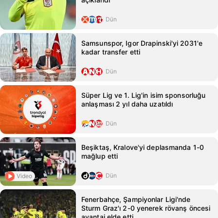
Dün
Samsunspor, Igor Drapinski'yi 2031'e
kadar transfer etti
Dün
Süper Lig ve 1. Lig'in isim sponsorluğu
anlaşması 2 yıl daha uzatıldı
Dün
Beşiktaş, Kralove'yi deplasmanda 1-0
mağlup etti
Dün
Video
Fenerbahçe, Şampiyonlar Ligi'nde
Sturm Graz'ı 2-0 yenerek rövanş öncesi
avantaj elde etti