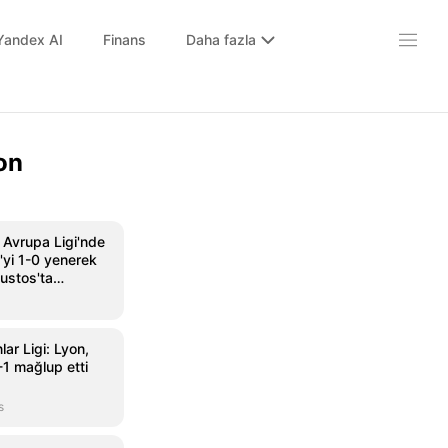
Yandex AI
Finans
Daha fazla
on
 Avrupa Ligi'nde
'yi 1-0 yenerek
ustos'ta
ar Ligi: Lyon,
-1 mağlup etti
s