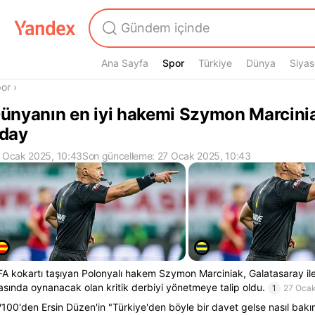
Ana Sayfa
Spor
Spor
Türkiye
Dünya
Siyas
radasın
or
›
ünyanın en iyi hakemi Szymon Marcini
day
 Ocak 2025, 10:43
Son güncelleme: 27 Ocak 2025, 10:43
FA kokartı taşıyan Polonyalı hakem Szymon Marciniak, Galatasaray i
asında oynanacak olan kritik derbiyi yönetmeye talip oldu.
1
27 Oca
100'den Ersin Düzen'in "Türkiye'den böyle bir davet gelse nasıl bakı