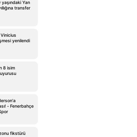
9 yaşındaki Yan
llığına transfer
Vinicius
şmesi yenilendi
n 8 isim
duyurusu
derson'a
sı! - Fenerbahçe
Spor
onu fikstürü