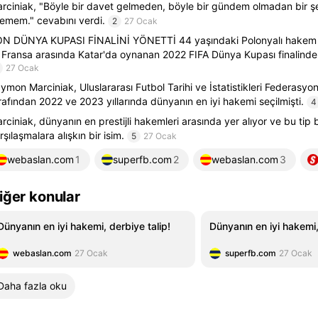
rciniak, "Böyle bir davet gelmeden, böyle bir gündem olmadan bir 
temem." cevabını verdi.
2
27 Ocak
N DÜNYA KUPASI FİNALİNİ YÖNETTİ 44 yaşındaki Polonyalı hakem M
e Fransa arasında Katar'da oynanan 2022 FIFA Dünya Kupası finalinde
27 Ocak
ymon Marciniak, Uluslararası Futbol Tarihi ve İstatistikleri Federasyo
rafından 2022 ve 2023 yıllarında dünyanın en iyi hakemi seçilmişti.
4
rciniak, dünyanın en prestijli hakemleri arasında yer alıyor ve bu tip
rşılaşmalara alışkın bir isim.
5
27 Ocak
webaslan.com
1
superfb.com
2
webaslan.com
3
iğer konular
Dünyanın en iyi hakemi, derbiye talip!
Dünyanın en iyi hakemi,
webaslan.com
27 Ocak
superfb.com
27 Ocak
Daha fazla oku