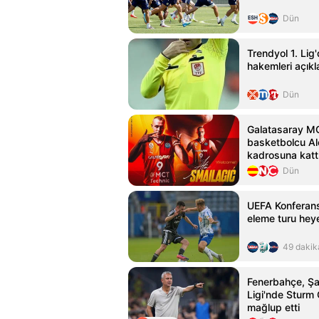
Dün
Trendyol 1. Lig'
hakemleri açıkl
Dün
Galatasaray MC
basketbolcu Ale
kadrosuna katt
Dün
UEFA Konferans
eleme turu hey
49 dakik
Fenerbahçe, Ş
Ligi'nde Sturm 
mağlup etti