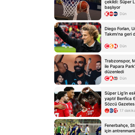
çekildi: Süper L
başlıyor
Dün
Diego Forlan, U
Takımı'na geri
Dün
Trabzonspor, 
ile Papara Park
düzenledi
Dün
Süper Lig'in esk
yaptı! Benfica 
Sözcü Gazetes
17 dakik
Fenerbahçe, St
için antrenmanl