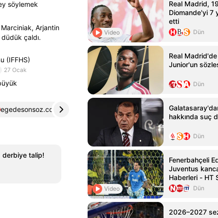
Real Madrid, 1
şey söylemek
Diomande'yi 7 yı
etti
arciniak, Arjantin
Dün
Video
 düdük çaldı.
Real Madrid'de 
nu (IFFHS)
Junior'un sözle
27 Ocak
 büyük
Dün
Galatasaray'da
egedesonsoz.com
4
orduyorum.com
5
hakkında suç 
Dün
 derbiye talip!
Fenerbahçeli E
Juventus kanca
Haberleri - HT 
Dün
Video
2026–2027 sez