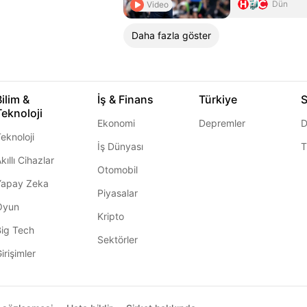
Dün
Video
Daha fazla göster
Bilim &
İş & Finans
Türkiye
S
Teknoloji
Ekonomi
Depremler
D
eknoloji
İş Dünyası
T
kıllı Cihazlar
Otomobil
Yapay Zeka
Piyasalar
Oyun
Kripto
Big Tech
Sektörler
irişimler