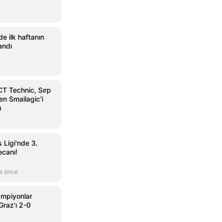
de ilk haftanın
andı
T Technic, Sırp
n Smailagic'i
ı
 Ligi'nde 3.
ecanı!
a önce
ampiyonlar
Graz'ı 2-0