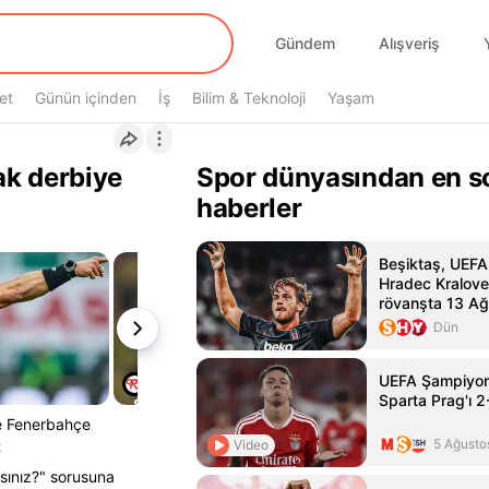
Gündem
Alışveriş
et
Günün içinden
İş
Bilim & Teknoloji
Yaşam
ak derbiye
Spor dünyasından en s
haberler
Beşiktaş, UEFA
Hradec Kralove
rövanşta 13 Ağ
karşılaşacak
Dün
UEFA Şampiyonl
Sparta Prag'ı 2
le Fenerbahçe
5 Ağusto
Video
k
rsınız?" sorusuna