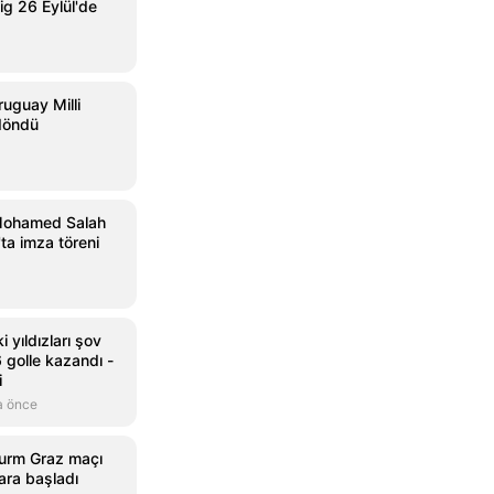
ig 26 Eylül'de
ruguay Milli
 döndü
Mohamed Salah
'ta imza töreni
i yıldızları şov
6 golle kazandı -
i
a önce
urm Graz maçı
ara başladı