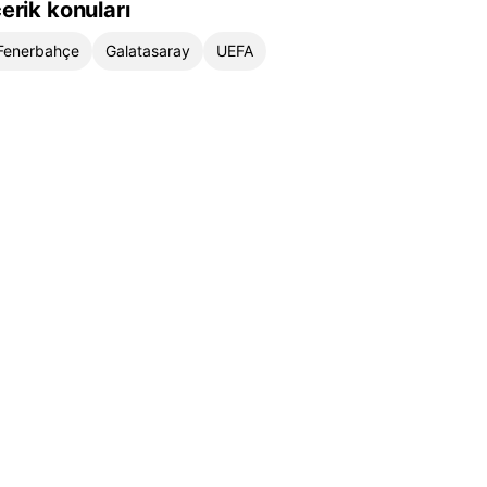
çerik konuları
Fenerbahçe
Galatasaray
UEFA