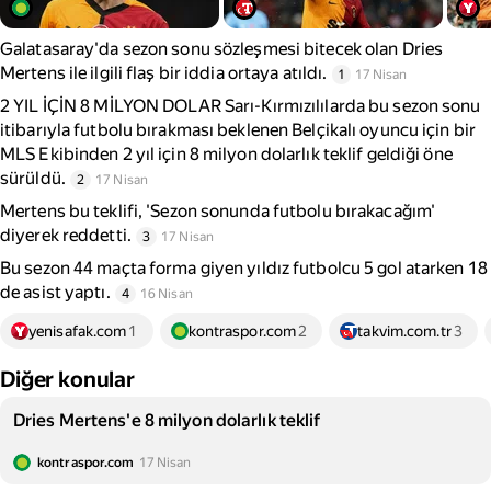
Galatasaray'da sezon sonu sözleşmesi bitecek olan Dries
Mertens ile ilgili flaş bir iddia ortaya atıldı.
1
17 Nisan
2 YIL İÇİN 8 MİLYON DOLAR Sarı-Kırmızılılarda bu sezon sonu
itibarıyla futbolu bırakması beklenen Belçikalı oyuncu için bir
MLS Ekibinden 2 yıl için 8 milyon dolarlık teklif geldiği öne
sürüldü.
2
17 Nisan
Mertens bu teklifi, 'Sezon sonunda futbolu bırakacağım'
diyerek reddetti.
3
17 Nisan
Bu sezon 44 maçta forma giyen yıldız futbolcu 5 gol atarken 18
de asist yaptı.
4
16 Nisan
yenisafak.com
1
kontraspor.com
2
takvim.com.tr
3
Diğer konular
Dries Mertens'e 8 milyon dolarlık teklif
kontraspor.com
17 Nisan