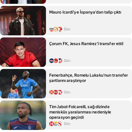
Mauro Icardi'ye İspanya'dan talip çıktı
Dün
Çorum FK, Jesus Ramirez'i transfer etti!
Dün
Fenerbahçe, Romelu Lukaku'nun transfer
şartlarını araştırıyor
Dün
Tim Jabol-Folcarelli, sağ dizinde
menisküs yaralanması nedeniyle
operasyon geçirdi
Dün