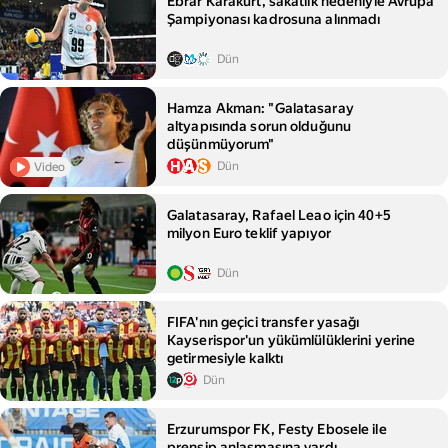
Ebrar Karakurt, sakatlık nedeniyle Avrupa
Şampiyonası kadrosuna alınmadı
Dün
Hamza Akman: "Galatasaray
altyapısında sorun olduğunu
düşünmüyorum"
Dün
Video
Galatasaray, Rafael Leao için 40+5
milyon Euro teklif yapıyor
Dün
FIFA'nın geçici transfer yasağı
Kayserispor'un yükümlülüklerini yerine
getirmesiyle kalktı
Dün
Erzurumspor FK, Festy Ebosele ile
prensip anlaşmasına vardı