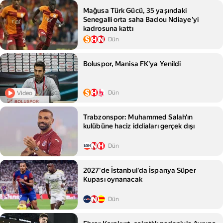
Mağusa Türk Gücü, 35 yaşındaki
Senegalli orta saha Badou Ndiaye'yi
kadrosuna kattı
Dün
Boluspor, Manisa FK'ya Yenildi
Dün
Video
Trabzonspor: Muhammed Salah'ın
kulübüne haciz iddiaları gerçek dışı
Dün
2027'de İstanbul'da İspanya Süper
Kupası oynanacak
Dün