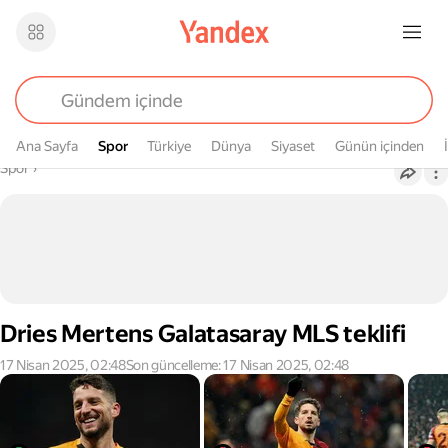
Ana Sayfa
Spor
Spor
Türkiye
Dünya
Siyaset
Günün içinden
Buradasın
Spor
›
Dries Mertens Galatasaray MLS teklifi
17 Nisan 2025, 02:48
Son güncelleme: 17 Nisan 2025, 02:48