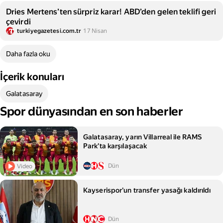
Dries Mertens’ten sürpriz karar! ABD’den gelen teklifi geri
çevirdi
turkiyegazetesi.com.tr
17 Nisan
Daha fazla oku
İçerik konuları
Galatasaray
Spor dünyasından en son haberler
Galatasaray, yarın Villarreal ile RAMS
Park'ta karşılaşacak
Dün
Video
Kayserispor'un transfer yasağı kaldırıldı
Dün