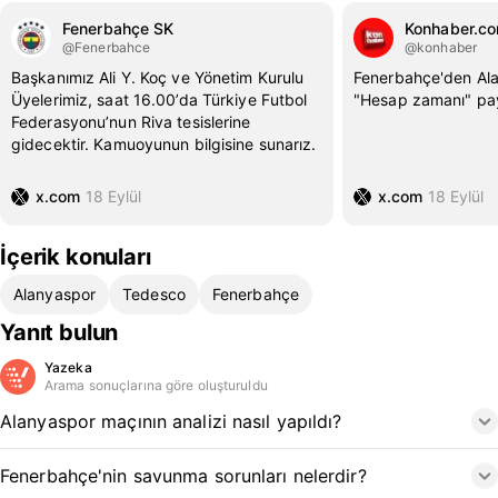
Fenerbahçe SK
Konhaber.co
@Fenerbahce
@konhaber
Başkanımız Ali Y. Koç ve Yönetim Kurulu
Fenerbahçe'den Ala
Üyelerimiz, saat 16.00’da Türkiye Futbol
"Hesap zamanı" pay
Federasyonu’nun Riva tesislerine
gidecektir. Kamuoyunun bilgisine sunarız.
x.com
18 Eylül
x.com
18 Eylül
İçerik konuları
Alanyaspor
Tedesco
Fenerbahçe
Yanıt bulun
Yazeka
Arama sonuçlarına göre oluşturuldu
Alanyaspor maçının analizi nasıl yapıldı?
Fenerbahçe'nin savunma sorunları nelerdir?