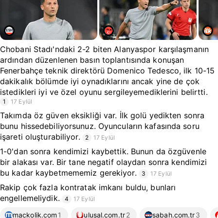
Chobani Stadı'ndaki 2-2 biten Alanyaspor karşılaşmanın
ardından düzenlenen basın toplantısında konuşan
Fenerbahçe teknik direktörü Domenico Tedesco, ilk 10-15
dakikalık bölümde iyi oynadıklarını ancak yine de çok
istedikleri iyi ve özel oyunu sergileyemediklerini belirtti.
1
17 Eylül
Takımda öz güven eksikliği var. İlk golü yedikten sonra
bunu hissedebiliyorsunuz. Oyuncuların kafasında soru
işareti oluşturabiliyor.
2
17 Eylül
1-0'dan sonra kendimizi kaybettik. Bunun da özgüvenle
bir alakası var. Bir tane negatif olaydan sonra kendimizi
bu kadar kaybetmememiz gerekiyor.
3
17 Eylül
Rakip çok fazla kontratak imkanı buldu, bunları
engellemeliydik.
4
17 Eylül
mackolik.com
1
ulusal.com.tr
2
sabah.com.tr
3