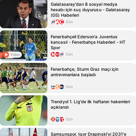
Galatasaray'dan 8 sosyal medya
hesabı için suç duyurusu - Galatasaray
(GS) Haberleri
Dün
Fenerbahçeli Ederson'a Juventus
kancası! - Fenerbahçe Haberleri - HT
Spor
Dün
Video
Fenerbahçe, Sturm Graz maçı için
antrenmanlara başladı
Dün
Trendyol 1. Lig'de ilk haftanın hakemleri
açıklandı
Dün
Samsunspor, Igor Drapinski'yi 2031'e