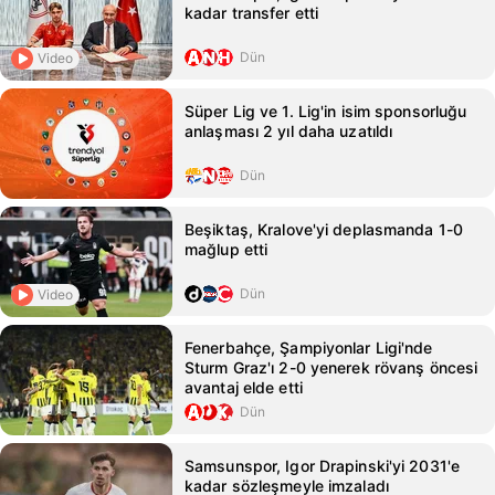
kadar transfer etti
Dün
Video
Süper Lig ve 1. Lig'in isim sponsorluğu
anlaşması 2 yıl daha uzatıldı
Dün
Beşiktaş, Kralove'yi deplasmanda 1-0
mağlup etti
Dün
Video
Fenerbahçe, Şampiyonlar Ligi'nde
Sturm Graz'ı 2-0 yenerek rövanş öncesi
avantaj elde etti
Dün
Samsunspor, Igor Drapinski'yi 2031'e
kadar sözleşmeyle imzaladı