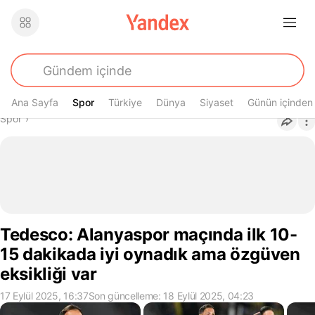
Ana Sayfa
Spor
Spor
Türkiye
Dünya
Siyaset
Günün içinden
Buradasın
Spor
›
Tedesco: Alanyaspor maçında ilk 10-
15 dakikada iyi oynadık ama özgüven
eksikliği var
17 Eylül 2025, 16:37
Son güncelleme: 18 Eylül 2025, 04:23