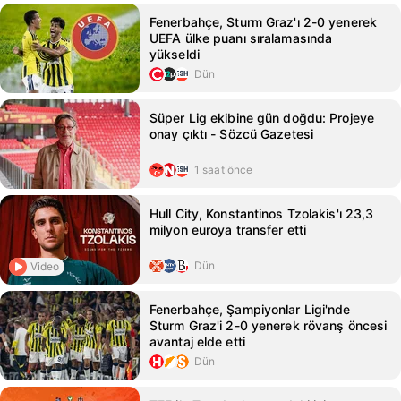
Fenerbahçe, Sturm Graz'ı 2-0 yenerek
UEFA ülke puanı sıralamasında
yükseldi
Dün
Süper Lig ekibine gün doğdu: Projeye
onay çıktı - Sözcü Gazetesi
1 saat önce
Hull City, Konstantinos Tzolakis'ı 23,3
milyon euroya transfer etti
Dün
Video
Fenerbahçe, Şampiyonlar Ligi'nde
Sturm Graz'i 2-0 yenerek rövanş öncesi
avantaj elde etti
Dün