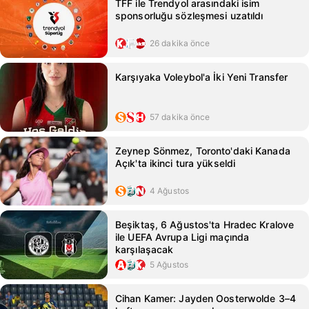
TFF ile Trendyol arasındaki isim
sponsorluğu sözleşmesi uzatıldı
26 dakika önce
Karşıyaka Voleybol'a İki Yeni Transfer
57 dakika önce
Zeynep Sönmez, Toronto'daki Kanada
Açık'ta ikinci tura yükseldi
4 Ağustos
Beşiktaş, 6 Ağustos'ta Hradec Kralove
ile UEFA Avrupa Ligi maçında
karşılaşacak
5 Ağustos
Cihan Kamer: Jayden Oosterwolde 3–4