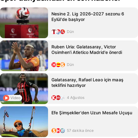
Nesine 2. Lig 2026–2027 sezonu 6
Eylül'de başlıyor
Dün
Ruben Uria: Galatasaray, Victor
Osimhen'i Atletico Madrid'e önerdi
Dün
Galatasaray, Rafael Leao için maaş
teklifini hazırlıyor
4 Ağustos
Video
Efe Şimşeklier'den Uzun Mesafe Uçuşu
57 dakika önce