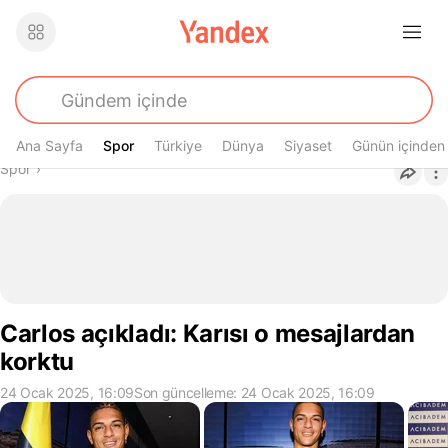
Ana Sayfa
Spor
Spor
Türkiye
Dünya
Siyaset
Günün içinden
Buradasın
Spor
›
Carlos açıkladı: Karısı o mesajlardan
korktu
24 Ocak 2025, 16:09
Son güncelleme: 24 Ocak 2025, 16:09