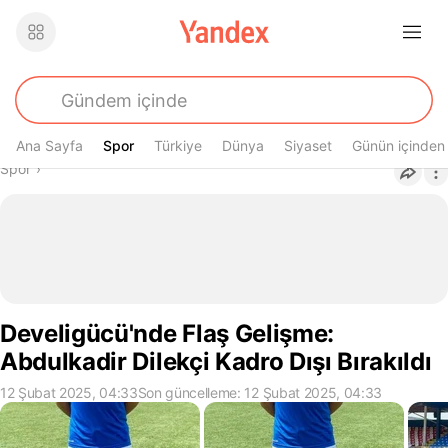
Ana Sayfa
Spor
Spor
Türkiye
Dünya
Siyaset
Günün içinden
Buradasın
Spor
›
Develigücü'nde Flaş Gelişme:
Abdulkadir Dilekçi Kadro Dışı Bırakıldı
12 Şubat 2025, 04:33
Son güncelleme: 12 Şubat 2025, 04:33