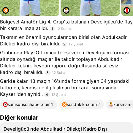
Bölgesel Amatör Lig 4. Grup'ta bulunan Develigücü'de flaş
bir karara imza atıldı.
1
12 Şubat
Takımın en önemli oyuncularından birisi olan Abdulkadir
Dilekçi kadro dışı bırakıldı.
2
12 Şubat
Grubunda Play-Off mücadelesi veren Develigücü forması
altında oynadığı maçlar ile takdir toplayan Abdulkadir
Dilekçi, teknik heyetin raporu doğrultusunda süresiz
kadro dışı bırakıldı.
3
12 Şubat
Geride kalan 18 maçın 16'sında forma giyen 34 yaşındaki
futbolcu, kendisi ile ilgili alınan bu karar sonrasında
Kayseri'den ayrıldı.
4
12 Şubat
samsunsonhaber.com
1
sondakika.com
2
karsmans
Diğer konular
Develigücü'nde Abdulkadir Dilekçi Kadro Dışı