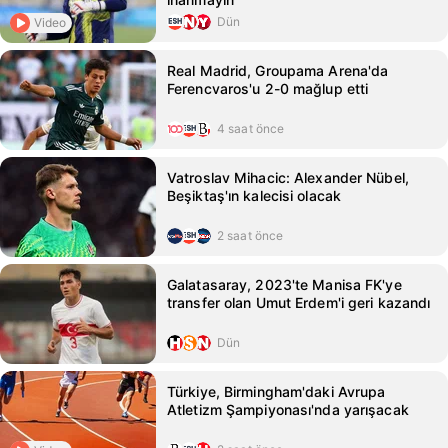
Dün
Video
Real Madrid, Groupama Arena'da
Ferencvaros'u 2-0 mağlup etti
4 saat önce
Vatroslav Mihacic: Alexander Nübel,
Beşiktaş'ın kalecisi olacak
2 saat önce
Galatasaray, 2023'te Manisa FK'ye
transfer olan Umut Erdem'i geri kazandı
Dün
Türkiye, Birmingham'daki Avrupa
Atletizm Şampiyonası'nda yarışacak