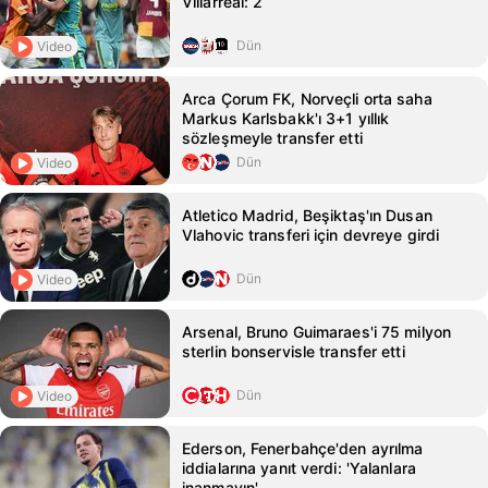
Villarreal: 2
Dün
Video
Arca Çorum FK, Norveçli orta saha
Markus Karlsbakk'ı 3+1 yıllık
sözleşmeyle transfer etti
Dün
Video
Atletico Madrid, Beşiktaş'ın Dusan
Vlahovic transferi için devreye girdi
Dün
Video
Arsenal, Bruno Guimaraes'i 75 milyon
sterlin bonservisle transfer etti
Dün
Video
Ederson, Fenerbahçe'den ayrılma
iddialarına yanıt verdi: 'Yalanlara
inanmayın'