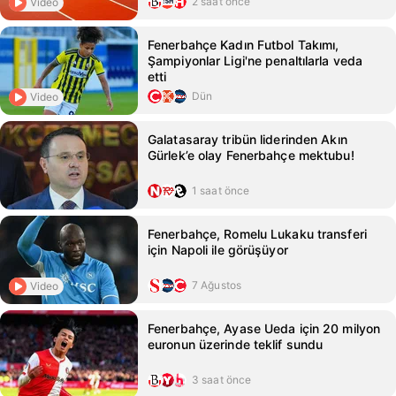
2 saat önce
Video
Fenerbahçe Kadın Futbol Takımı,
Şampiyonlar Ligi'ne penaltılarla veda
etti
Dün
Video
Galatasaray tribün liderinden Akın
Gürlek’e olay Fenerbahçe mektubu!
1 saat önce
Fenerbahçe, Romelu Lukaku transferi
için Napoli ile görüşüyor
7 Ağustos
Video
Fenerbahçe, Ayase Ueda için 20 milyon
euronun üzerinde teklif sundu
3 saat önce