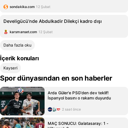
sondakika.com
12 Şubat
Develigücü’nde Abdulkadir Dilekçi kadro dışı
karsmanset.com
12 Şubat
Daha fazla oku
İçerik konuları
Kayseri
Spor dünyasından en son haberler
Arda Güler'e PSG'den dev teklif!
İspanyol basını o rakamı duyurdu
2 saat önce
MAÇ SONUCU: Galatasaray: 1 -