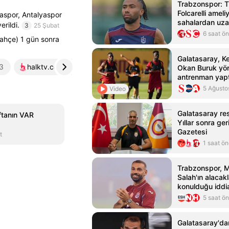
Trabzonspor: T
Folcarelli ameliy
aspor, Antalyaspor
sahalardan uza
rildi.
3
25 Şubat
6 saat ö
bahçe) 1 gün sonra
Galatasaray, 
3
halktv.com.tr
4
Okan Buruk yön
antrenman yapt
5 Ağusto
Video
Galatasaray re
ftanın VAR
Yıllar sonra ge
Gazetesi
t
1 saat ö
Trabzonspor,
Salah'ın alacak
konulduğu iddia
5 saat ö
Galatasaray'da