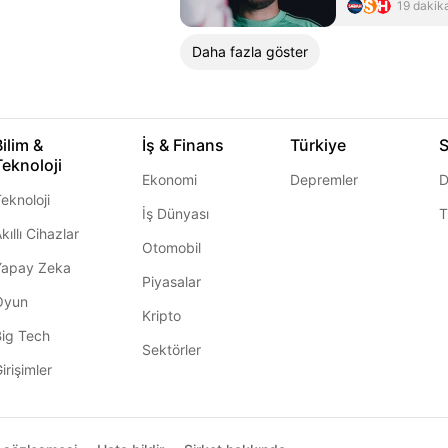
19 dakik
Daha fazla göster
Bilim &
İş & Finans
Türkiye
S
Teknoloji
Ekonomi
Depremler
D
eknoloji
İş Dünyası
T
kıllı Cihazlar
Otomobil
Yapay Zeka
Piyasalar
Oyun
Kripto
Big Tech
Sektörler
irişimler