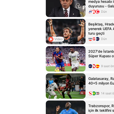
medya hesabı i
duyurusu - Gal
Haberleri
Dün
Beşiktaş, Hrade
yenerek UEFA A
turu geçti
Dün
Video
2027'de İstanb
Süper Kupası 
9 saat ö
Galatasaray, Ra
40+5 milyon Eur
14 saat 
Trabzonspor, 
için ilk teklifin