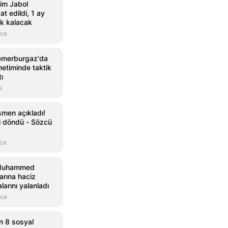
im Jabol
at edildi, 1 ay
k kalacak
nce
Kemerburgaz'da
etiminde taktik
ı
s
smen açıkladı!
ri döndü - Sözcü
nce
 Muhammed
larına haciz
larını yalanladı
nce
n 8 sosyal