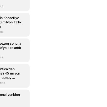
nce
n Kocaeli'ye
 milyon TL'lik
ı
nce
, sezon sonuna
o'ya kiralandı
nce
nfica'dan
is'i 45 milyon
r etmeyi
önce
enci yeniden