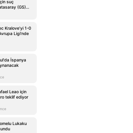
çin suç
atasaray (GS)
c Kralove'yi 1-0
vrupa Ligi'nde
ul'da İspanya
oynanacak
nce
fael Leao için
o teklif ediyor
önce
Romelu Lukaku
i sundu