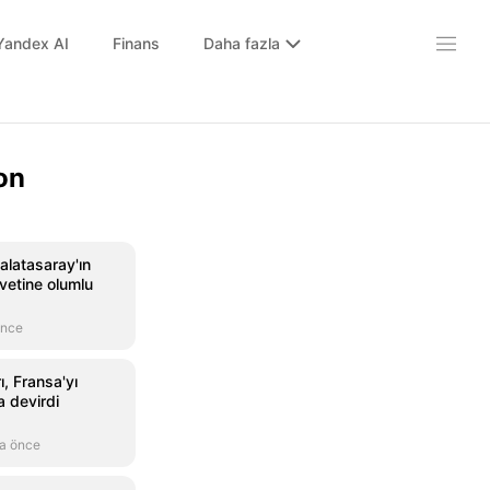
Yandex AI
Finans
Daha fazla
on
alatasaray'ın
avetine olumlu
önce
ı, Fransa'yı
a devirdi
a önce