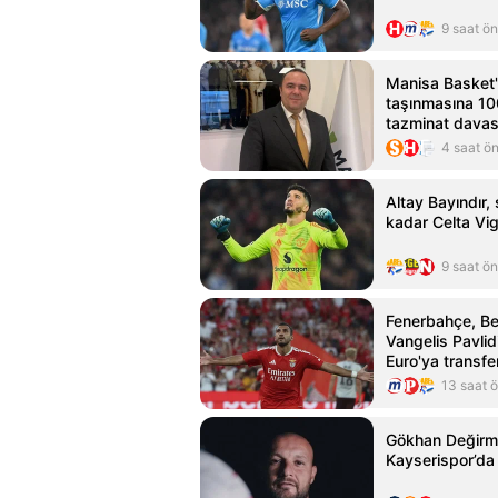
9 saat ö
Manisa Basket'i
taşınmasına 100
tazminat davas
4 saat ö
Altay Bayındır
kadar Celta Vig
9 saat ö
Fenerbahçe, Be
Vangelis Pavlid
Euro'ya transfe
planlıyor
13 saat 
Gökhan Değirm
Kayserispor’da