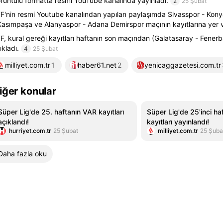
rüntülü formatta resmi YouTube kanalında yayınladı.
2
25 Şubat
F'nin resmi Youtube kanalından yapılan paylaşımda Sivasspor - Kony
Kasımpaşa ve Alanyaspor - Adana Demirspor maçının kayıtlarına yer ve
F, kural gereği kayıtları haftanın son maçından (Galatasaray - Fener
ıkladı.
4
25 Şubat
milliyet.com.tr
1
haber61.net
2
yenicaggazetesi.com.tr
iğer konular
Süper Lig'de 25. haftanın VAR kayıtları
Süper Lig'de 25'inci ha
açıklandı!
kayıtları yayınlandı!
hurriyet.com.tr
25 Şubat
milliyet.com.tr
25 Şuba
Daha fazla oku