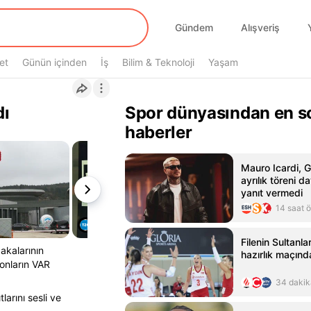
Gündem
Alışveriş
et
Günün içinden
İş
Bilim & Teknoloji
Yaşam
dı
Spor dünyasından en s
haberler
Mauro Icardi, G
ayrılık töreni d
yanıt vermedi
14 saat 
Filenin Sultanlar
akalarının
hazırlık maçınd
onların VAR
34 dakik
arını sesli ve