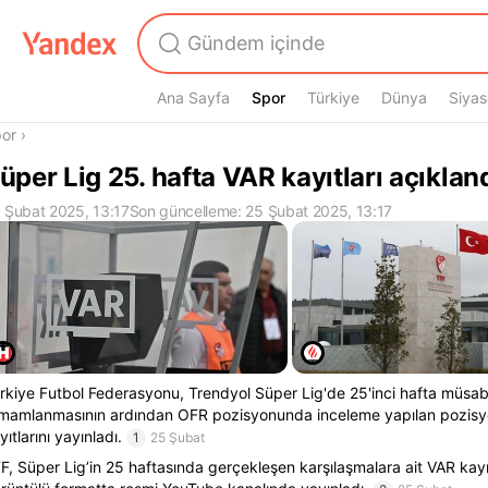
Ana Sayfa
Spor
Spor
Türkiye
Dünya
Siyas
radasın
or
›
üper Lig 25. hafta VAR kayıtları açıklan
 Şubat 2025, 13:17
Son güncelleme: 25 Şubat 2025, 13:17
rkiye Futbol Federasyonu, Trendyol Süper Lig'de 25'inci hafta müsab
mamlanmasının ardından OFR pozisyonunda inceleme yapılan pozisy
yıtlarını yayınladı.
1
25 Şubat
F, Süper Lig’in 25 haftasında gerçekleşen karşılaşmalara ait VAR kayıtl