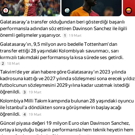
Galatasaray'a transfer olduğundan beri gösterdiği başarılı
performansla adından söz ettiren Davinson Sanchez ile ilgili
önemli gelişmeler yaşanıyor.
1
19 Mart
Galatasaray'ın, 9,5 milyon avro bedelle Tottenham'dan
transfer ettiği 28 yaşındaki Kolombiyalı savunmacı, sarı
kırmızılı takımdaki performansıyla kısa sürede ses getirdi.
2
18 Mart
Takvim'de yer alan habere göre Galatasaray'ın 2023 yılında
kadrosuna kattığı ve 2027 yılında sözleşmesi sona erecek yıldız
futbolcunun sözleşmesini 2029 yılına kadar uzatmak istediği
öğrenildi.
3
19 Mart
Kolombiya Milli Takım kampında bulunan 28 yaşındaki oyuncu
ile İstanbul'a döndükten sonra görüşmelerin başlayacağı
öğrenildi.
4
19 Mart
Güncel piyasa değeri 19 milyon Euro olan Davinson Sanchez,
ortaya koyduğu başarılı performansla hem teknik heyetin hem