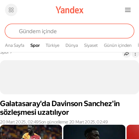
Ana Sayfa
Spor
Spor
Türkiye
Dünya
Siyaset
Günün içinden
Buradasın
Spor
›
Galatasaray'da Davinson Sanchez'in
sözleşmesi uzatılıyor
20 Mart 2025, 02:49
Son güncelleme: 20 Mart 2025, 02:49