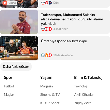
Dün
Video
Trabzonspor, Muhammed Salah'ın
alacaklarına haciz konulduğu iddialarını
yalanladı
3 saat önce
Ümraniyespor'dan iki takviye
10 dakika önce
Daha fazla göster
Spor
Yaşam
Bilim & Teknoloji
Futbol
Magazin
Teknoloji
Maçlar
Sinema & TV
Akıllı Cihazlar
Kültür-Sanat
Yapay Zeka