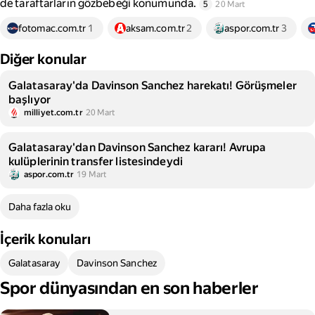
de taraftarların gözbebeği konumunda.
5
20 Mart
fotomac.com.tr
1
aksam.com.tr
2
aspor.com.tr
3
Diğer konular
Galatasaray'da Davinson Sanchez harekatı! Görüşmeler
başlıyor
milliyet.com.tr
20 Mart
Galatasaray'dan Davinson Sanchez kararı! Avrupa
kulüplerinin transfer listesindeydi
aspor.com.tr
19 Mart
Daha fazla oku
İçerik konuları
Galatasaray
Davinson Sanchez
Spor dünyasından en son haberler