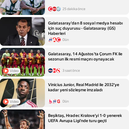
25 dakika önce
Galatasaray'dan 8 sosyal medya hesabı
için suç duyurusu - Galatasaray (GS)
Haberleri
Dün
Galatasaray, 14 Ağustos'ta Çorum FK ile
sezonun ilk resmi maçını oynayacak
3 saat önce
Video
Vinicius Junior, Real Madrid ile 2032'ye
kadar yeni sözleşme imzaladı
Dün
Video
Beşiktaş, Hradec Kralove'yi 1-0 yenerek
UEFA Avrupa Ligi'nde turu geçti