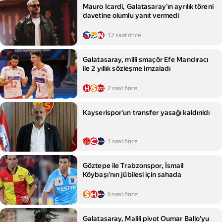
Mauro Icardi, Galatasaray'ın ayrılık töreni
davetine olumlu yanıt vermedi
12 saat önce
Galatasaray, milli smaçör Efe Mandıracı
ile 2 yıllık sözleşme imzaladı
2 saat önce
Kayserispor'un transfer yasağı kaldırıldı
1 saat önce
Göztepe ile Trabzonspor, İsmail
Köybaşı'nın jübilesi için sahada
6 saat önce
Galatasaray, Malili pivot Oumar Ballo'yu