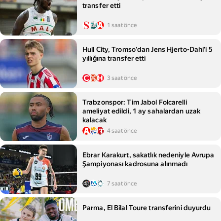
transfer etti
1 saat önce
Hull City, Tromso'dan Jens Hjerto-Dahl'i 5
yıllığına transfer etti
3 saat önce
Trabzonspor: Tim Jabol Folcarelli
ameliyat edildi, 1 ay sahalardan uzak
kalacak
4 saat önce
Ebrar Karakurt, sakatlık nedeniyle Avrupa
Şampiyonası kadrosuna alınmadı
7 saat önce
Parma, El Bilal Toure transferini duyurdu