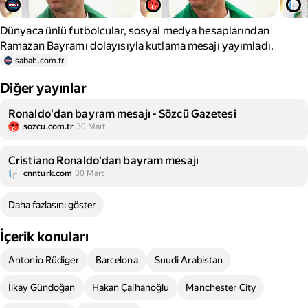
Dünyaca ünlü futbolcular, sosyal medya hesaplarından
Ramazan Bayramı dolayısıyla kutlama mesajı yayımladı.
sabah.com.tr
Diğer yayınlar
Ronaldo'dan bayram mesajı - Sözcü Gazetesi
sozcu.com.tr
30 Mart
Cristiano Ronaldo'dan bayram mesajı
cnnturk.com
30 Mart
Daha fazlasını göster
İçerik konuları
Antonio Rüdiger
Barcelona
Suudi Arabistan
İlkay Gündoğan
Hakan Çalhanoğlu
Manchester City