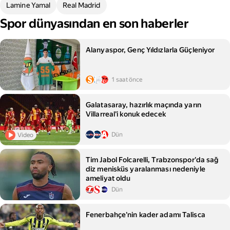
Lamine Yamal
Real Madrid
Spor dünyasından en son haberler
Alanyaspor, Genç Yıldızlarla Güçleniyor
1 saat önce
Galatasaray, hazırlık maçında yarın
Villarreal'i konuk edecek
Dün
Video
Tim Jabol Folcarelli, Trabzonspor'da sağ
diz menisküs yaralanması nedeniyle
ameliyat oldu
Dün
Fenerbahçe'nin kader adamı Talisca