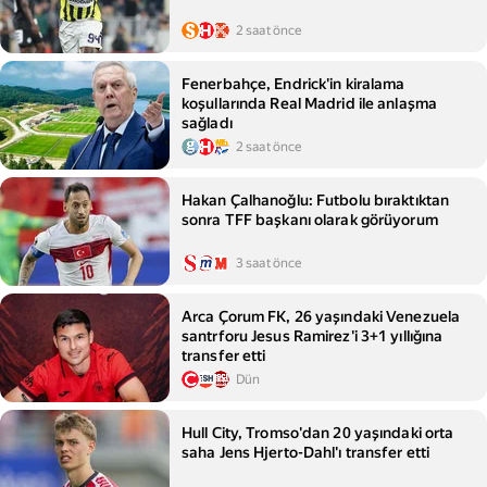
2 saat önce
Fenerbahçe, Endrick'in kiralama
koşullarında Real Madrid ile anlaşma
sağladı
2 saat önce
Hakan Çalhanoğlu: Futbolu bıraktıktan
sonra TFF başkanı olarak görüyorum
3 saat önce
Arca Çorum FK, 26 yaşındaki Venezuela
santrforu Jesus Ramirez'i 3+1 yıllığına
transfer etti
Dün
Hull City, Tromso'dan 20 yaşındaki orta
saha Jens Hjerto-Dahl'ı transfer etti