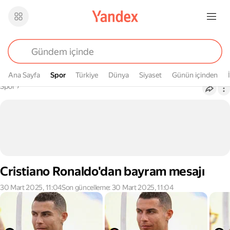
Ana Sayfa
Spor
Spor
Türkiye
Dünya
Siyaset
Günün içinden
Buradasın
Spor
›
Cristiano Ronaldo'dan bayram mesajı
30 Mart 2025, 11:04
Son güncelleme: 30 Mart 2025, 11:04