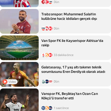
Dün
Trabzonspor: Muhammed Salah'ın
kulübüne haciz iddiaları gerçek dışı
Dün
Van Spor FK ile Kayserispor Akhisar'da
rakip
33 dakika önce
Galatasaray, 17 yaş altı takımın teknik
sorumlusunu Eren Derdiyok olarak atadı
Dün
Video
Vanspor FK, Beşiktaş'tan Ozan Can
Kökçü'ü transfer etti
1 saat önce