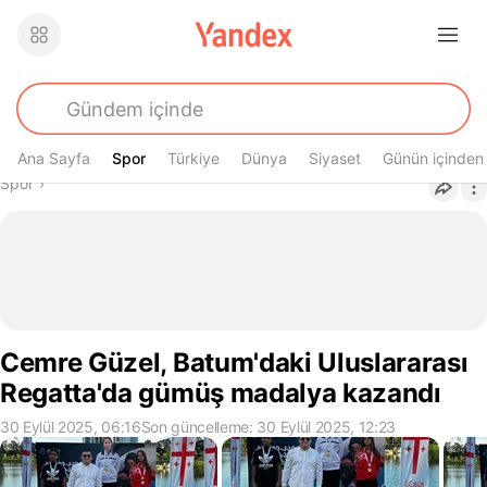
Ana Sayfa
Spor
Spor
Türkiye
Dünya
Siyaset
Günün içinden
Buradasın
Spor
›
Cemre Güzel, Batum'daki Uluslararası
Regatta'da gümüş madalya kazandı
30 Eylül 2025, 06:16
Son güncelleme: 30 Eylül 2025, 12:23