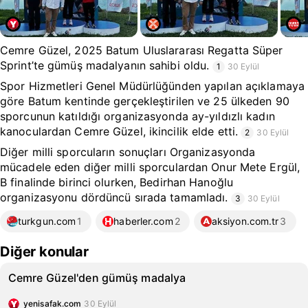
Cemre Güzel, 2025 Batum Uluslararası Regatta Süper
Sprint’te gümüş madalyanın sahibi oldu.
1
30 Eylül
Spor Hizmetleri Genel Müdürlüğünden yapılan açıklamaya
göre Batum kentinde gerçekleştirilen ve 25 ülkeden 90
sporcunun katıldığı organizasyonda ay-yıldızlı kadın
kanoculardan Cemre Güzel, ikincilik elde etti.
2
30 Eylül
Diğer milli sporcuların sonuçları Organizasyonda
mücadele eden diğer milli sporculardan Onur Mete Ergül,
B finalinde birinci olurken, Bedirhan Hanoğlu
organizasyonu dördüncü sırada tamamladı.
3
30 Eylül
turkgun.com
1
haberler.com
2
aksiyon.com.tr
3
Diğer konular
Cemre Güzel'den gümüş madalya
yenisafak.com
30 Eylül