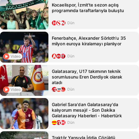
Kocaelispor, İzmit'te sezon açılış
programında taraftarlarıyla buluştu
Dün
Fenerbahçe, Alexander Sörloth'u 35
milyon euroya kiralamayı planlıyor
Dün
Video
Galatasaray, U17 takımının teknik
sorumlusunu Eren Derdiyok olarak
atadı
Dün
Video
Gabriel Sara'dan Galatasaray'da
kalıyorum mesajı! - Son Dakika
Galatasaray Haberleri - Habertürk
Dün
Traktör Yarışıyla İddia Çözüldü