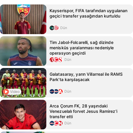
Kayserispor, FIFA tarafından uygulanan
geçici transfer yasağından kurtuldu
Dün
Tim Jabol-Folcarelli, sağ dizinde
menisküs yaralanması nedeniyle
operasyon geçirdi
Dün
Galatasaray, yarın Villarreal ile RAMS
Park'ta karşılaşacak
Dün
Video
Arca Çorum FK, 28 yaşındaki
Venezuelalı forvet Jesus Ramirez'i
transfer etti
Dün