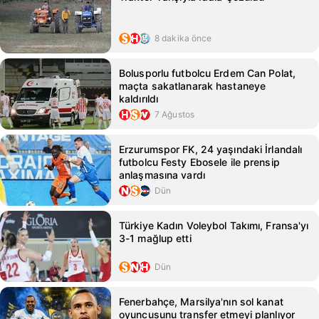
8 dakika önce
Bolusporlu futbolcu Erdem Can Polat,
maçta sakatlanarak hastaneye
kaldırıldı
7 Ağustos
Erzurumspor FK, 24 yaşındaki İrlandalı
futbolcu Festy Ebosele ile prensip
anlaşmasına vardı
Dün
Türkiye Kadın Voleybol Takımı, Fransa'yı
3-1 mağlup etti
Dün
Fenerbahçe, Marsilya'nın sol kanat
oyuncusunu transfer etmeyi planlıyor