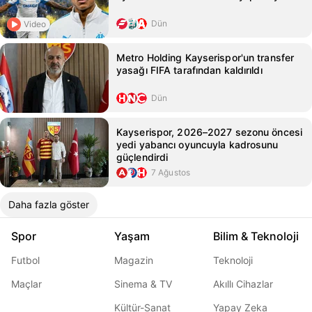
Dün
Video
Metro Holding Kayserispor'un transfer
yasağı FIFA tarafından kaldırıldı
Dün
Kayserispor, 2026–2027 sezonu öncesi
yedi yabancı oyuncuyla kadrosunu
güçlendirdi
7 Ağustos
Daha fazla göster
Spor
Yaşam
Bilim & Teknoloji
Futbol
Magazin
Teknoloji
Maçlar
Sinema & TV
Akıllı Cihazlar
Kültür-Sanat
Yapay Zeka