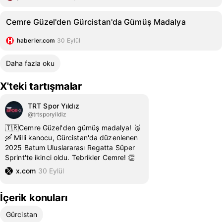
Cemre Güzel'den Gürcistan'da Gümüş Madalya
haberler.com
30 Eylül
Daha fazla oku
X'teki tartışmalar
TRT Spor Yıldız
@trtsporyildiz
🇹🇷Cemre Güzel'den gümüş madalya! 🥈
🛶 Milli kanocu, Gürcistan'da düzenlenen
2025 Batum Uluslararası Regatta Süper
Sprint'te ikinci oldu. Tebrikler Cemre! 👏
x.com
30 Eylül
İçerik konuları
Gürcistan