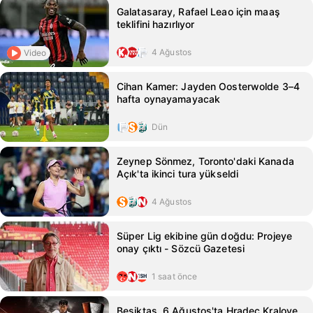
Galatasaray, Rafael Leao için maaş
teklifini hazırlıyor
4 Ağustos
Video
Cihan Kamer: Jayden Oosterwolde 3–4
hafta oynayamayacak
Dün
Zeynep Sönmez, Toronto'daki Kanada
Açık'ta ikinci tura yükseldi
4 Ağustos
Süper Lig ekibine gün doğdu: Projeye
onay çıktı - Sözcü Gazetesi
1 saat önce
Beşiktaş, 6 Ağustos'ta Hradec Kralove