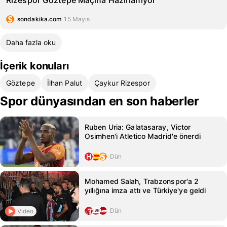
Rizespor Göztepe Maçına Hazırlanıyor
sondakika.com
15 Mayıs
Daha fazla oku
İçerik konuları
Göztepe
İlhan Palut
Çaykur Rizespor
Spor dünyasından en son haberler
Ruben Uria: Galatasaray, Victor
Osimhen'i Atletico Madrid'e önerdi
Dün
Mohamed Salah, Trabzonspor'a 2
yıllığına imza attı ve Türkiye'ye geldi
Dün
Video