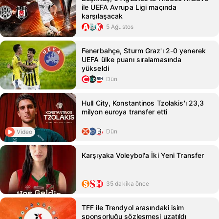
ile UEFA Avrupa Ligi maçında
karşılaşacak
5 Ağustos
Fenerbahçe, Sturm Graz'ı 2-0 yenerek
UEFA ülke puanı sıralamasında
yükseldi
Dün
Hull City, Konstantinos Tzolakis'ı 23,3
milyon euroya transfer etti
Dün
Video
Karşıyaka Voleybol'a İki Yeni Transfer
35 dakika önce
TFF ile Trendyol arasındaki isim
sponsorluğu sözleşmesi uzatıldı