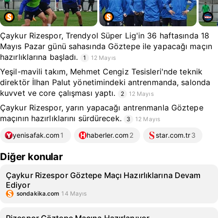
Çaykur Rizespor, Trendyol Süper Lig'in 36 haftasında 18
Mayıs Pazar günü sahasında Göztepe ile yapacağı maçın
hazırlıklarına başladı.
1
12 Mayıs
Yeşil-mavili takım, Mehmet Cengiz Tesisleri'nde teknik
direktör İlhan Palut yönetimindeki antrenmanda, salonda
kuvvet ve core çalışması yaptı.
2
12 Mayıs
Çaykur Rizespor, yarın yapacağı antrenmanla Göztepe
maçının hazırlıklarını sürdürecek.
3
12 Mayıs
yenisafak.com
1
haberler.com
2
star.com.tr
3
Diğer konular
Çaykur Rizespor Göztepe Maçı Hazırlıklarına Devam
Ediyor
sondakika.com
14 Mayıs