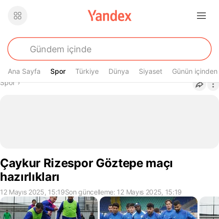
Ana Sayfa
Spor
Spor
Türkiye
Dünya
Siyaset
Günün içinden
Buradasın
Spor
›
Çaykur Rizespor Göztepe maçı
hazırlıkları
12 Mayıs 2025, 15:19
Son güncelleme: 12 Mayıs 2025, 15:19