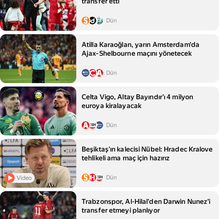
transfer etti
Dün
Atilla Karaoğlan, yarın Amsterdam'da
Ajax‑Shelbourne maçını yönetecek
Dün
Celta Vigo, Altay Bayındır'ı 4 milyon
euroya kiralayacak
Dün
Beşiktaş'ın kalecisi Nübel: Hradec Kralove
tehlikeli ama maç için hazırız
Dün
Video
Trabzonspor, Al-Hilal'den Darwin Nunez'i
transfer etmeyi planlıyor