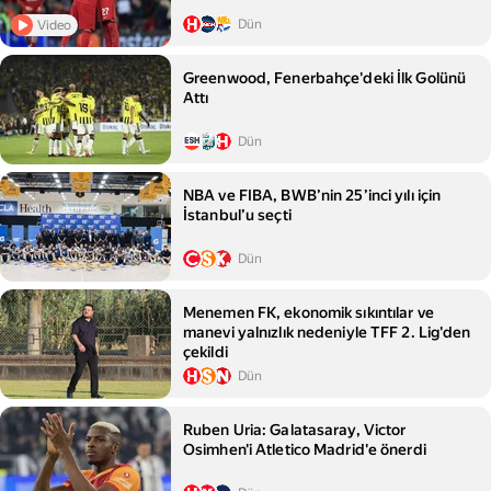
Dün
Video
Greenwood, Fenerbahçe'deki İlk Golünü
Attı
Dün
NBA ve FIBA, BWB’nin 25’inci yılı için
İstanbul’u seçti
Dün
Menemen FK, ekonomik sıkıntılar ve
manevi yalnızlık nedeniyle TFF 2. Lig'den
çekildi
Dün
Ruben Uria: Galatasaray, Victor
Osimhen'i Atletico Madrid'e önerdi