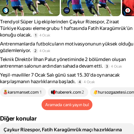
Trendyol Süper Lig ekiplerinden Çaykur Rizespor, Ziraat
Türkiye Kupası eleme grubu 1 haftasında Fatih Karagümrük'ün
konuğu olacak.
1
4 Ocak
Antrenmanlarda futbolcuların motivasyonunun yüksek olduğu
gözlemleniyor.
2
4 Ocak
Teknik Direktör İlhan Palut yönetiminde 2 bölümden oluşan
antrenman salonun ardından sahada devam etti.
3
4 Ocak
Yeşil-mavililer 7 Ocak Salı günü saat 15.30'da oynanacak
karşılaşmanın hazırlıklarına başladı.
4
4 Ocak
karsmanset.com
1
habererk.com
2
hursozgazetesi.co
Aramada canlı yayın bul
Diğer konular
Çaykur Rizespor, Fatih Karagümrük maçı hazırlıklarına