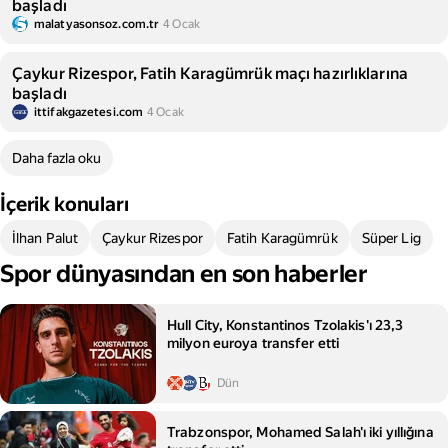
başladı
malatyasonsoz.com.tr
4 Ocak
Çaykur Rizespor, Fatih Karagümrük maçı hazırlıklarına
başladı
ittifakgazetesi.com
4 Ocak
Daha fazla oku
İçerik konuları
İlhan Palut
Çaykur Rizespor
Fatih Karagümrük
Süper Lig
Spor dünyasından en son haberler
Hull City, Konstantinos Tzolakis'ı 23,3
milyon euroya transfer etti
Dün
Trabzonspor, Mohamed Salah'ı iki yıllığına