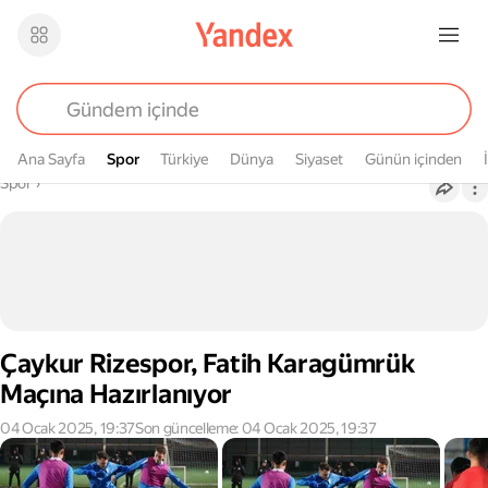
Ana Sayfa
Spor
Spor
Türkiye
Dünya
Siyaset
Günün içinden
Buradasın
Spor
›
Çaykur Rizespor, Fatih Karagümrük
Maçına Hazırlanıyor
04 Ocak 2025, 19:37
Son güncelleme: 04 Ocak 2025, 19:37