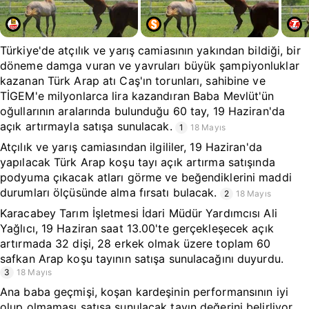
Türkiye'de atçılık ve yarış camiasının yakından bildiği, bir
döneme damga vuran ve yavruları büyük şampiyonluklar
kazanan Türk Arap atı Caş'ın torunları, sahibine ve
TİGEM'e milyonlarca lira kazandıran Baba Mevlüt'ün
oğullarının aralarında bulunduğu 60 tay, 19 Haziran'da
açık artırmayla satışa sunulacak.
1
18 Mayıs
Atçılık ve yarış camiasından ilgililer, 19 Haziran'da
yapılacak Türk Arap koşu tayı açık artırma satışında
podyuma çıkacak atları görme ve beğendiklerini maddi
durumları ölçüsünde alma fırsatı bulacak.
2
18 Mayıs
Karacabey Tarım İşletmesi İdari Müdür Yardımcısı Ali
Yağlıcı, 19 Haziran saat 13.00'te gerçekleşecek açık
artırmada 32 dişi, 28 erkek olmak üzere toplam 60
safkan Arap koşu tayının satışa sunulacağını duyurdu.
3
18 Mayıs
Ana baba geçmişi, koşan kardeşinin performansının iyi
olup olmaması satışa sunulacak tayın değerini belirliyor.