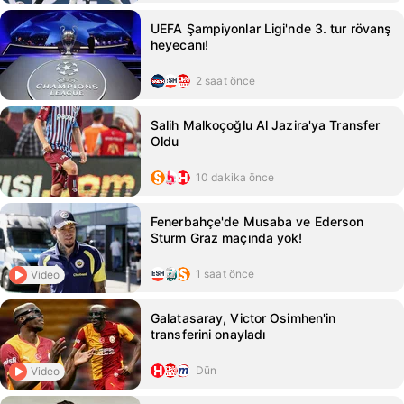
UEFA Şampiyonlar Ligi'nde 3. tur rövanş
heyecanı!
2 saat önce
Salih Malkoçoğlu Al Jazira'ya Transfer
Oldu
10 dakika önce
Fenerbahçe'de Musaba ve Ederson
Sturm Graz maçında yok!
1 saat önce
Video
Galatasaray, Victor Osimhen'in
transferini onayladı
Dün
Video