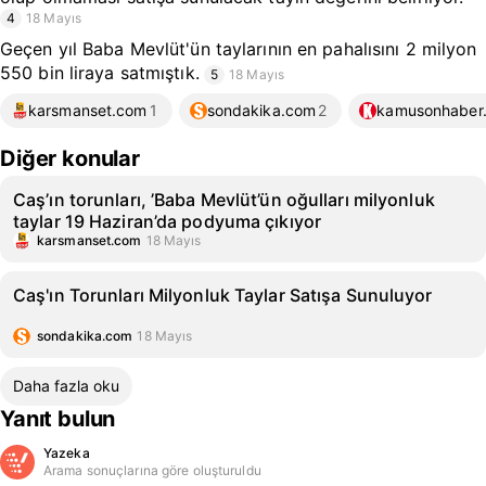
4
18 Mayıs
Geçen yıl Baba Mevlüt'ün taylarının en pahalısını 2 milyon
550 bin liraya satmıştık.
5
18 Mayıs
karsmanset.com
1
sondakika.com
2
kamusonhaber.
Diğer konular
Caş’ın torunları, ’Baba Mevlüt’ün oğulları milyonluk
taylar 19 Haziran’da podyuma çıkıyor
karsmanset.com
18 Mayıs
Caş'ın Torunları Milyonluk Taylar Satışa Sunuluyor
sondakika.com
18 Mayıs
Daha fazla oku
Yanıt bulun
Yazeka
Arama sonuçlarına göre oluşturuldu