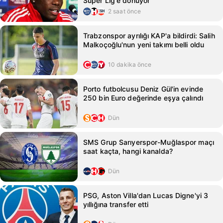
Süper Lig'e dönüyor
2 saat önce
Trabzonspor ayrılığı KAP'a bildirdi: Salih
Malkoçoğlu'nun yeni takımı belli oldu
10 dakika önce
Porto futbolcusu Deniz Gül'in evinde
250 bin Euro değerinde eşya çalındı
Dün
SMS Grup Sarıyerspor-Muğlaspor maçı
saat kaçta, hangi kanalda?
Dün
PSG, Aston Villa'dan Lucas Digne'yi 3
yıllığına transfer etti