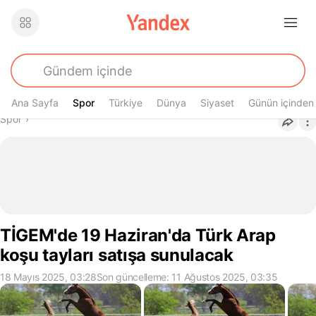
Ana Sayfa
Spor
Spor
Türkiye
Dünya
Siyaset
Günün içinden
Buradasın
Spor
›
TİGEM'de 19 Haziran'da Türk Arap
koşu tayları satışa sunulacak
18 Mayıs 2025, 03:28
Son güncelleme: 11 Ağustos 2025, 03:35