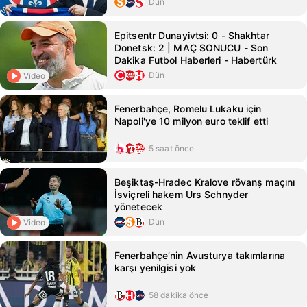
Dün
Epitsentr Dunayivtsi: 0 - Shakhtar
Donetsk: 2 | MAÇ SONUCU - Son
Dakika Futbol Haberleri - Habertürk
Dün
Video
Fenerbahçe, Romelu Lukaku için
Napoli'ye 10 milyon euro teklif etti
5 saat önce
Beşiktaş-Hradec Kralove rövanş maçını
İsviçreli hakem Urs Schnyder
yönetecek
Dün
Video
Fenerbahçe’nin Avusturya takımlarına
karşı yenilgisi yok
58 dakika önce