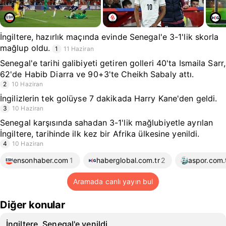
İngiltere, hazırlık maçında evinde Senegal'e 3-1'lik skorla
mağlup oldu.
1
11 Haziran
Senegal'e tarihi galibiyeti getiren golleri 40'ta Ismaila Sarr,
62'de Habib Diarra ve 90+3'te Cheikh Sabaly attı.
2
10 Haziran
İngilizlerin tek golüyse 7 dakikada Harry Kane'den geldi.
3
10 Haziran
Senegal karşısında sahadan 3-1'lik mağlubiyetle ayrılan
İngiltere, tarihinde ilk kez bir Afrika ülkesine yenildi.
4
10 Haziran
ensonhaber.com
1
haberglobal.com.tr
2
aspor.com.
Aramada canlı yayın bul
Diğer konular
İngiltere, Senegal'e yenildi