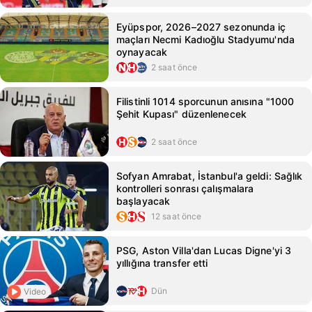
Eyüpspor, 2026–2027 sezonunda iç
maçları Necmi Kadıoğlu Stadyumu'nda
oynayacak
2 saat önce
Filistinli 1014 sporcunun anısına "1000
Şehit Kupası" düzenlenecek
2 saat önce
Sofyan Amrabat, İstanbul'a geldi: Sağlık
kontrolleri sonrası çalışmalara
başlayacak
12 saat önce
PSG, Aston Villa'dan Lucas Digne'yi 3
yıllığına transfer etti
Dün
Video