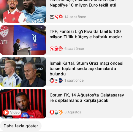
Napoli'ye 10 milyon Euro teklif etti
14 saat önce
TFF, Fantezi Lig'i Riva'da tanıttı: 100
milyon TL'lik bütçeyle haftalık maçlar
6 saat önce
İsmail Kartal, Sturm Graz maçı öncesi
basın toplantısında açıklamalarda
bulundu
1 saat önce
Çorum FK, 14 Ağustos'ta Galatasaray
ile deplasmanda karşılaşacak
8 Ağustos
Video
Daha fazla göster