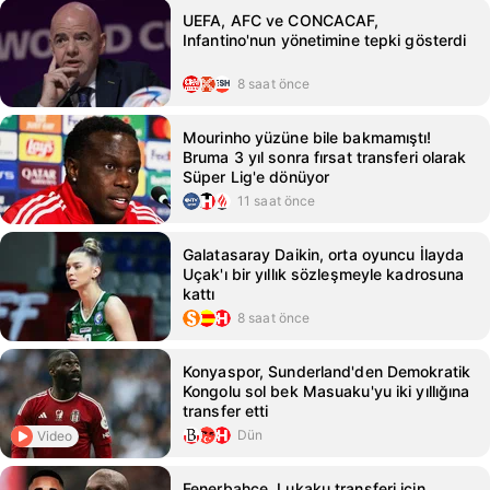
UEFA, AFC ve CONCACAF,
Infantino'nun yönetimine tepki gösterdi
8 saat önce
Mourinho yüzüne bile bakmamıştı!
Bruma 3 yıl sonra fırsat transferi olarak
Süper Lig'e dönüyor
11 saat önce
Galatasaray Daikin, orta oyuncu İlayda
Uçak'ı bir yıllık sözleşmeyle kadrosuna
kattı
8 saat önce
Konyaspor, Sunderland'den Demokratik
Kongolu sol bek Masuaku'yu iki yıllığına
transfer etti
Dün
Video
Fenerbahçe, Lukaku transferi için