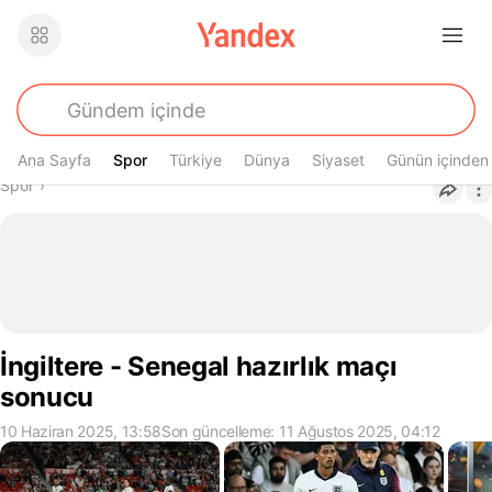
Ana Sayfa
Spor
Spor
Türkiye
Dünya
Siyaset
Günün içinden
Buradasın
Spor
›
İngiltere - Senegal hazırlık maçı
sonucu
10 Haziran 2025, 13:58
Son güncelleme: 11 Ağustos 2025, 04:12