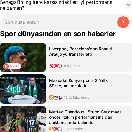
Senegal'in İngiltere karşısındaki en iyi performansı
ne zaman?
Spor dünyasından en son haberler
Liverpool, Barcelona'dan Ronald
Araujo'yu transfer etti
8 Ağustos
Video
Masuaku Konyaspor'la 2 Yıllık
Sözleşme İmzaladı
15 dakika önce
Matteo Guendouzi, Sturm Graz maçı
öncesi takım performansına dair
açıklamalarda bulundu
1 saat önce