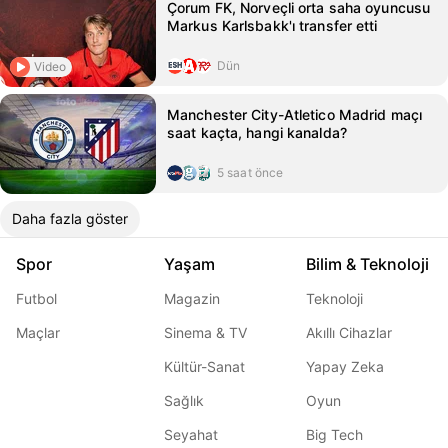
Çorum FK, Norveçli orta saha oyuncusu
Markus Karlsbakk'ı transfer etti
Dün
Video
Manchester City-Atletico Madrid maçı
saat kaçta, hangi kanalda?
5 saat önce
Daha fazla göster
Spor
Yaşam
Bilim & Teknoloji
Futbol
Magazin
Teknoloji
Maçlar
Sinema & TV
Akıllı Cihazlar
Kültür-Sanat
Yapay Zeka
Sağlık
Oyun
Seyahat
Big Tech