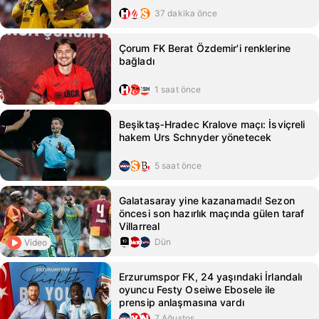
37 dakika önce
Çorum FK Berat Özdemir'i renklerine
bağladı
1 saat önce
Beşiktaş‑Hradec Kralove maçı: İsviçreli
hakem Urs Schnyder yönetecek
5 saat önce
Galatasaray yine kazanamadı! Sezon
öncesi son hazırlık maçında gülen taraf
Villarreal
Dün
Video
Erzurumspor FK, 24 yaşındaki İrlandalı
oyuncu Festy Oseiwe Ebosele ile
prensip anlaşmasına vardı
7 Ağustos