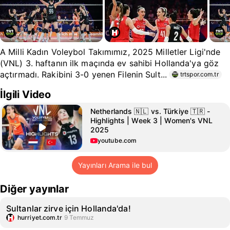
A Milli Kadın Voleybol Takımımız, 2025 Milletler Ligi'nde
(VNL) 3. haftanın ilk maçında ev sahibi Hollanda'ya göz
açtırmadı. Rakibini 3-0 yenen Filenin Sult...
trtspor.com.tr
İlgili Video
Netherlands 🇳🇱 vs. Türkiye 🇹🇷 -
Highlights | Week 3 | Women's VNL
2025
youtube.com
Yayınları Arama ile bul
Diğer yayınlar
Sultanlar zirve için Hollanda'da!
hurriyet.com.tr
9 Temmuz