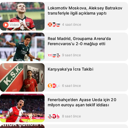
Lokomotiv Moskova, Aleksey Batrakov
transferiyle ilgili açıklama yaptı
4 saat önce
Video
Real Madrid, Groupama Arena'da
Ferencvaros'u 2-0 mağlup etti
9 saat önce
Karşıyaka'ya İcra Takibi
6 saat önce
Fenerbahçe’den Ayase Ueda için 20
milyon euroyu aşan teklif iddiası
8 saat önce