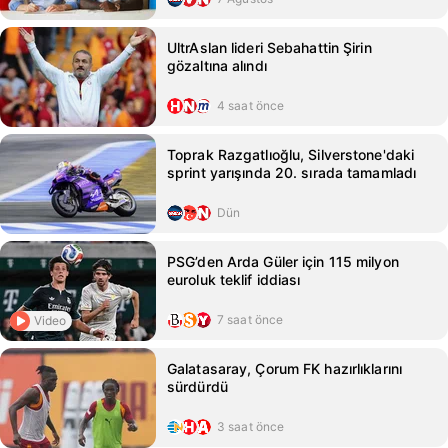
UltrAslan lideri Sebahattin Şirin
gözaltına alındı
4 saat önce
Toprak Razgatlıoğlu, Silverstone'daki
sprint yarışında 20. sırada tamamladı
Dün
PSG’den Arda Güler için 115 milyon
euroluk teklif iddiası
7 saat önce
Video
Galatasaray, Çorum FK hazırlıklarını
sürdürdü
3 saat önce