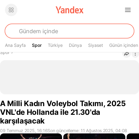
Ana Sayfa
Spor
Spor
Türkiye
Dünya
Siyaset
Günün içinden
Buradasın
Spor
›
A Milli Kadın Voleybol Takımı, 2025
VNL'de Hollanda ile 21.30'da
karşılaşacak
09 Temmuz 2025, 16:16
Son güncelleme: 11 Ağustos 2025, 04:08