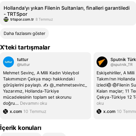
Hollanda'yı yıkan Filenin Sultanları, finalleri garantiledi
- TRTSpor
trtspor.com.tr
8 Temmuz
Daha fazlasını göster
X'teki tartışmalar
tuttur
Sputnik Türk
@tuttur
@sputnik_TR
Mehmet Sevinç, A Milli Kadın Voleybol
Eskişehirliler, A Mil
Takımımızın Çekya maçı hakkındaki
Takımı'nın Holland
görüşlerini paylaştı. ✍️ @_mehmetsevinc_
izledi🏐 🏐Filenin Su
Yazarımız, Hollanda-Türkiye
Kalan maçlar; 11 
mücadelesinin toplam set skorunu
Çekya-Türkiye 12
doğru
…
Devamını oku
oku
x.com
10 Temmuz
x.com
10 Temm
İçerik konuları