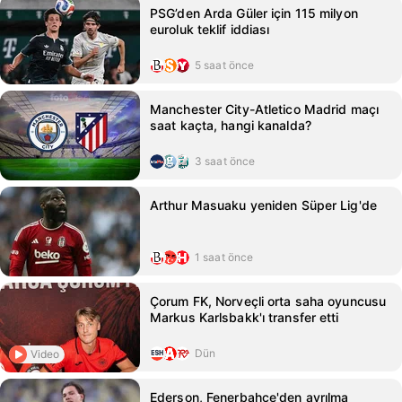
PSG’den Arda Güler için 115 milyon
euroluk teklif iddiası
5 saat önce
Manchester City-Atletico Madrid maçı
saat kaçta, hangi kanalda?
3 saat önce
Arthur Masuaku yeniden Süper Lig'de
1 saat önce
Çorum FK, Norveçli orta saha oyuncusu
Markus Karlsbakk'ı transfer etti
Dün
Video
Ederson, Fenerbahçe'den ayrılma