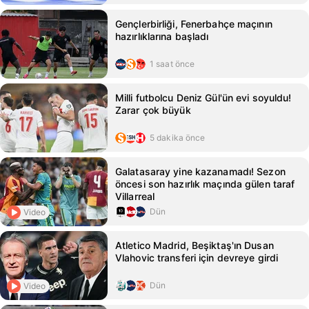
Gençlerbirliği, Fenerbahçe maçının
hazırlıklarına başladı
1 saat önce
Milli futbolcu Deniz Gül'ün evi soyuldu!
Zarar çok büyük
5 dakika önce
Galatasaray yine kazanamadı! Sezon
öncesi son hazırlık maçında gülen taraf
Villarreal
Dün
Video
Atletico Madrid, Beşiktaş'ın Dusan
Vlahovic transferi için devreye girdi
Dün
Video