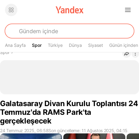
Ana Sayfa
Spor
Spor
Türkiye
Dünya
Siyaset
Günün içinden
Buradasın
Spor
›
Galatasaray Divan Kurulu Toplantısı 24
Temmuz'da RAMS Park'ta
gerçekleşecek
24 Temmuz 2025, 06:58
Son güncelleme: 11 Ağustos 2025, 04:15