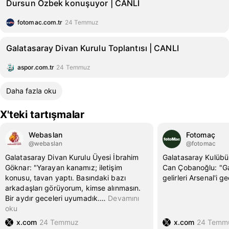
Dursun Özbek konuşuyor | CANLI
fotomac.com.tr
24 Temmuz
Galatasaray Divan Kurulu Toplantısı | CANLI
aspor.com.tr
24 Temmuz
Daha fazla oku
X'teki tartışmalar
Webaslan
Fotomaç
@webaslan
@fotomac
Galatasaray Divan Kurulu Üyesi İbrahim
Galatasaray Kulübü
Göknar: "Yarayan kanamız; iletişim
Can Çobanoğlu: "Ga
konusu, tavan yaptı. Basındaki bazı
gelirleri Arsenal'i ge
arkadaşları görüyorum, kimse alınmasın.
Bir aydır geceleri uyumadık.
…
Devamını
oku
x.com
24 Temmuz
x.com
24 Temm