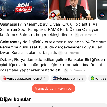
Galatasaray’ın temmuz ayı Divan Kurulu Toplantısı Ali
Sami Yen Spor Kompleksi RAMS Park Özhan Canaydın
Konferans Salonu’nda gerçekleştirilecek.
1
24 Temmuz
Galatasaray'da 1 günlük ertelemenin ardından 24 Temmuz
Perşembe günü saat 13:30'da gerçekleşeceği duyurulan
Divan Kurulu Toplantısı başladı.
2
24 Temmuz
Özbek, Florya'dan elde edilen gelirle Bankalar Birliği'nden
çıkıldığını ve kulübün geleceğini kurtarmak adına önemli
çalışmalar yapacaklarını ifade etti.
3
24 Temmuz
yenicaggazetesi.com.tr
1
fotomac.com.tr
2
kontras
Aramada canlı yayın bul
Diğer konular