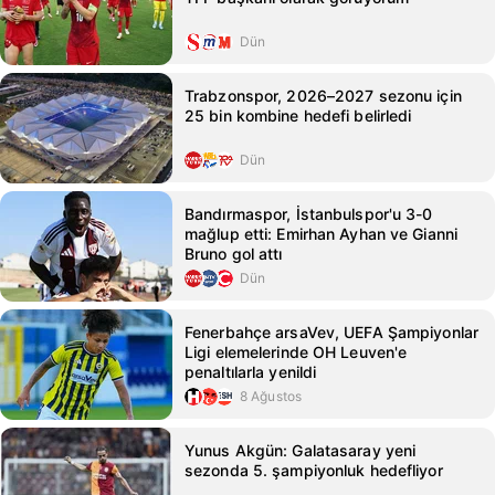
Dün
Trabzonspor, 2026–2027 sezonu için
25 bin kombine hedefi belirledi
Dün
Bandırmaspor, İstanbulspor'u 3-0
mağlup etti: Emirhan Ayhan ve Gianni
Bruno gol attı
Dün
Fenerbahçe arsaVev, UEFA Şampiyonlar
Ligi elemelerinde OH Leuven'e
penaltılarla yenildi
8 Ağustos
Yunus Akgün: Galatasaray yeni
sezonda 5. şampiyonluk hedefliyor