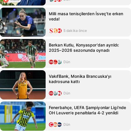
Milli masa tenisçilerden İsveç'te erken
veda!
5 dakika önce
Berkan Kutlu, Konyaspor'dan ayrıldı:
2025–2026 sezonunda oynadı
Dün
VakıfBank, Monika Brancuska'yı
kadrosuna kattı
Dün
Fenerbahçe, UEFA Şampiyonlar Ligi'nde
OH Leuven'e penaltılarla 4-2 yenildi
Dün