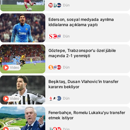
Dün
Ederson, sosyal medyada ayrılma
iddialarına açıklama yaptı
Dün
Göztepe, Trabzonspor'u özel jübile
maçında 2-1 yenmişti
Dün
Video
Beşiktaş, Dusan Vlahovic'in transfer
kararını bekliyor
Dün
Video
Fenerbahçe, Romelu Lukaku'yu transfer
etmek istiyor
Dün
Video