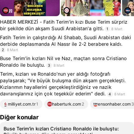
HABER MERKEZİ - Fatih Terim'in kızı Buse Terim sürpriz
bir şekilde dün akşam Suudi Arabistan'a gitti.
1
8 Mart
Fatih Terim in çalıştırdığı Al Shabab, Suudi Arabistan daki
derbide deplasmanda Al Nassr ile 2-2 berabere kaldı.
2
8 Mart
Buse Terim'in kızları Nil ve Naz, maçtan sonra Cristiano
Ronaldo ile buluştu.
3
8 Mart
Terim, kızları ve Ronaldo'nun yer aldığı fotoğrafı
paylaşarak; "Ve büyük buluşma dün akşam gerçekleşti.
Kızlarımın hayallerini gerçekleştirdiğiniz ve nazik
davranışlarınız için çok teşekkür ederim" dedi.
4
8 Mart
milliyet.com.tr
1
haberturk.com
2
ensonhaber.com
Diğer konular
Buse Terim'in kızları Cristiano Ronaldo ile buluştu: