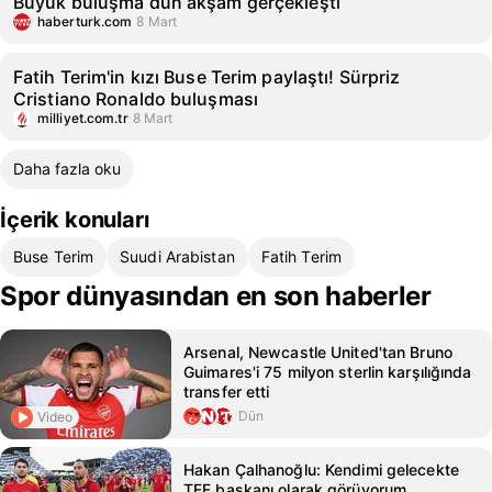
Büyük buluşma dün akşam gerçekleşti
haberturk.com
8 Mart
Fatih Terim'in kızı Buse Terim paylaştı! Sürpriz
Cristiano Ronaldo buluşması
milliyet.com.tr
8 Mart
Daha fazla oku
İçerik konuları
Buse Terim
Suudi Arabistan
Fatih Terim
Spor dünyasından en son haberler
Arsenal, Newcastle United'tan Bruno
Guimares'i 75 milyon sterlin karşılığında
transfer etti
Dün
Video
Hakan Çalhanoğlu: Kendimi gelecekte
TFF başkanı olarak görüyorum