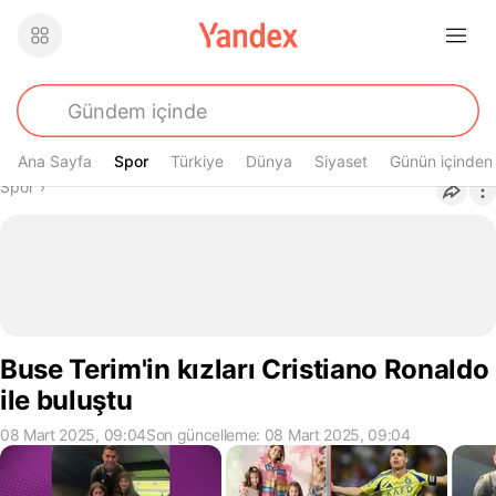
Ana Sayfa
Spor
Spor
Türkiye
Dünya
Siyaset
Günün içinden
Buradasın
Spor
›
Buse Terim'in kızları Cristiano Ronaldo
ile buluştu
08 Mart 2025, 09:04
Son güncelleme: 08 Mart 2025, 09:04