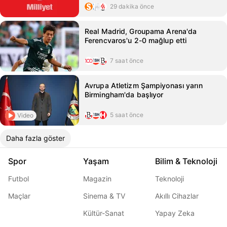
29 dakika önce
Real Madrid, Groupama Arena'da
Ferencvaros'u 2-0 mağlup etti
7 saat önce
Avrupa Atletizm Şampiyonası yarın
Birmingham'da başlıyor
5 saat önce
Video
Daha fazla göster
Spor
Yaşam
Bilim & Teknoloji
Futbol
Magazin
Teknoloji
Maçlar
Sinema & TV
Akıllı Cihazlar
Kültür-Sanat
Yapay Zeka