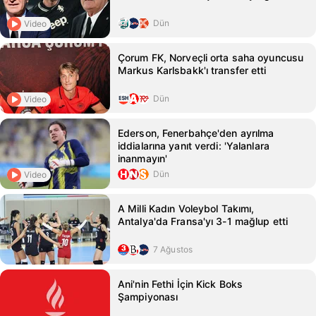
Dün
Video
Çorum FK, Norveçli orta saha oyuncusu
Markus Karlsbakk'ı transfer etti
Dün
Video
Ederson, Fenerbahçe'den ayrılma
iddialarına yanıt verdi: 'Yalanlara
inanmayın'
Dün
Video
A Milli Kadın Voleybol Takımı,
Antalya'da Fransa'yı 3-1 mağlup etti
7 Ağustos
Ani'nin Fethi İçin Kick Boks
Şampiyonası