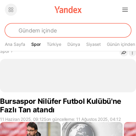
Ana Sayfa
Spor
Spor
Türkiye
Dünya
Siyaset
Günün içinden
Buradasın
Spor
›
Bursaspor Nilüfer Futbol Kulübü'ne
Fazlı Tan atandı
11 Haziran 2025, 09:12
Son güncelleme: 11 Ağustos 2025, 04:12