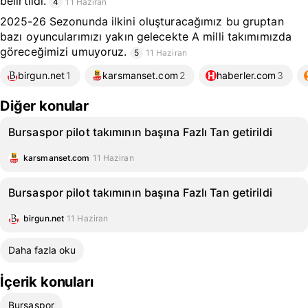
belirtildi.
4
11 Haziran
2025-26 Sezonunda ilkini oluşturacağımız bu gruptan
bazı oyuncularımızı yakın gelecekte A milli takımımızda
göreceğimizi umuyoruz.
5
11 Haziran
birgun.net
1
karsmanset.com
2
haberler.com
3
Diğer konular
Bursaspor pilot takımının başına Fazlı Tan getirildi
karsmanset.com
11 Haziran
Bursaspor pilot takımının başına Fazlı Tan getirildi
birgun.net
11 Haziran
Daha fazla oku
İçerik konuları
Bursaspor