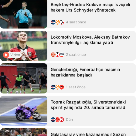
Beşiktaş‑Hradec Kralove maçı: İsviçreli
hakem Urs Schnyder yönetecek
4 saat önce
Lokomotiv Moskova, Aleksey Batrakov
transferiyle ilgili açıklama yaptı
2 saat önce
Video
Gençlerbirliği, Fenerbahçe maçının
hazırlıklarına başladı
1 saat önce
Toprak Razgatlıoğlu, Silverstone'daki
sprint yarışında 20. sırada tamamladı
Dün
Galatasaray yine kazanamadı! Sezon