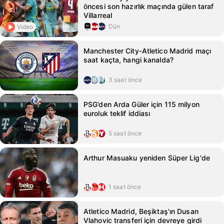
öncesi son hazırlık maçında gülen taraf
Villarreal
Dün
Video
Manchester City-Atletico Madrid maçı
saat kaçta, hangi kanalda?
3 saat önce
PSG’den Arda Güler için 115 milyon
euroluk teklif iddiası
5 saat önce
Arthur Masuaku yeniden Süper Lig'de
1 saat önce
Atletico Madrid, Beşiktaş'ın Dusan
Vlahovic transferi için devreye girdi