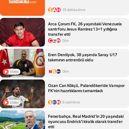
35 dakika önce
Arca Çorum FK, 26 yaşındaki Venezuela
santrforu Jesus Ramirez'i 3+1 yıllığına
transfer etti
Dün
Eren Derdiyok, 38 yaşında Saray U17
takımının antrenörü oldu
Dün
Video
Ozan Can Kökçü, Palandöken'de Vanspor
FK'nin hazırlıklarını tamamladı
6 saat önce
Video
Fenerbahçe, Real Madrid'in 20 yaşındaki
oyuncusu Endrick'i kiralık olarak transfer
etti