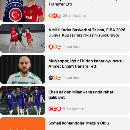
Transfer Etti
20 dakika önce
A Milli Kadın Basketbol Takımı, FIBA 2026
Dünya Kupası hazırlıklarını sürdürüyor
1 saat önce
Muğlaspor, Iğdır FK'dan kanat oyuncusu
Ahmet Engin'i transfer etti
1 saat önce
Chelsea'den Milan karşısında rahat
galibiyet
5 dakika önce
Somali Komandoları Mezun Oldu