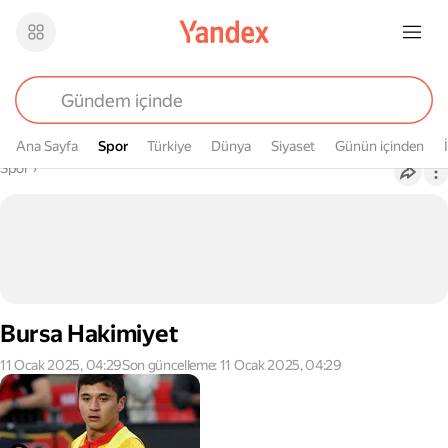
Ana Sayfa
Spor
Spor
Türkiye
Dünya
Siyaset
Günün içinden
Buradasın
Spor
›
Bursa Hakimiyet
11 Ocak 2025, 04:29
Son güncelleme: 11 Ocak 2025, 04:29