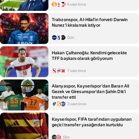
6 saat önce
Trabzonspor, Al-Hilal'in forveti Darwin
Nunez'i kiralamak istiyor
Dün
Hakan Çalhanoğlu: Kendimi gelecekte
TFF başkanı olarak görüyorum
7 saat önce
Alanyaspor, Kayserispor'dan Baran Ali
Gezek ve Giresunspor'dan Şahin Dik'i
transfer etti
3 saat önce
Kayserispor, FIFA tarafından uygulanan
geçici transfer yasağından kurtuldu
Dün