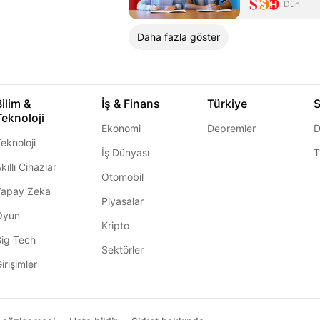
Dün
Daha fazla göster
Bilim &
İş & Finans
Türkiye
S
Teknoloji
Ekonomi
Depremler
D
eknoloji
İş Dünyası
T
kıllı Cihazlar
Otomobil
Yapay Zeka
Piyasalar
Oyun
Kripto
Big Tech
Sektörler
irişimler