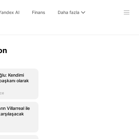
Yandex AI
Finans
Daha fazla
on
lu: Kendimi
başkanı olarak
nce
ın Villarreal ile
arşılaşacak