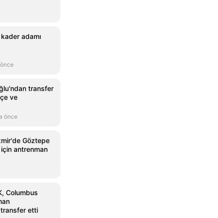
 kader adamı
 önce
lu'ndan transfer
hçe ve
a önce
zmir'de Göztepe
ı için antrenman
K, Columbus
man
ransfer etti