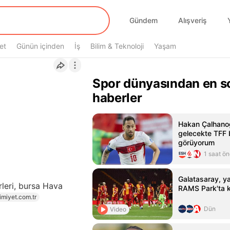
Gündem
Alışveriş
et
Günün içinden
İş
Bilim & Teknoloji
Yaşam
Spor dünyasından en s
haberler
Hakan Çalhanoğ
gelecekte TFF 
görüyorum
1 saat ö
Galatasaray, yar
leri, bursa Hava
RAMS Park'ta k
imiyet.com.tr
Dün
Video