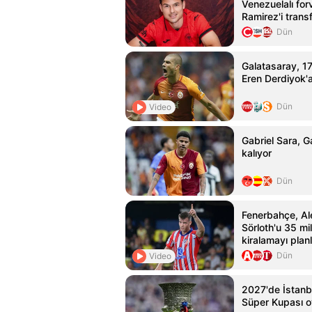
Venezuelalı for
Ramirez'i transf
Dün
Galatasaray, 17 
Eren Derdiyok'a
Dün
Video
Gabriel Sara, G
kalıyor
Dün
Fenerbahçe, A
Sörloth'u 35 mi
kiralamayı planl
Dün
Video
2027'de İstanb
Süper Kupası 