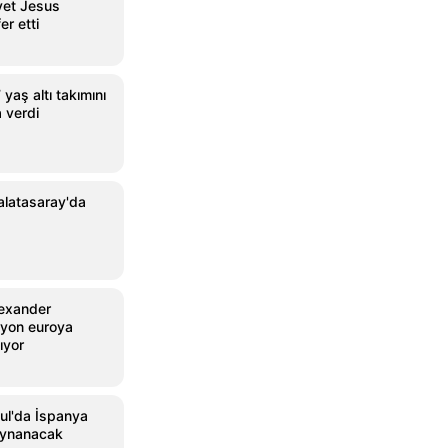
vet Jesus
er etti
yaş altı takımını
 verdi
alatasaray'da
lexander
lyon euroya
ıyor
ul'da İspanya
oynanacak