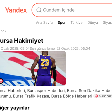
Ana Sayfa
Spor
Spor
Türkiye
Dünya
Siyas
radasın
or
›
ursa Hakimiyet
 Ocak 2025, 05:04
Son güncelleme: 22 Ocak 2025, 05:04
rsa Haberleri, Bursaspor Haberleri, Bursa Son Dakika Haber
rumu, Bursa Trafik Kazası, Bursa Bölge Haberleri
bursahak
iğer yayınlar