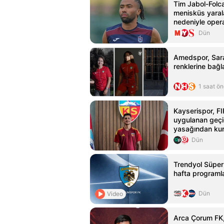
Tim Jabol-Folca
menisküs yara
nedeniyle oper
Dün
Amedspor, Sara
renklerine bağl
1 saat ö
Kayserispor, FI
uygulanan geçic
yasağından kur
Dün
Trendyol Süper
hafta programla
Dün
Video
Arca Çorum FK,