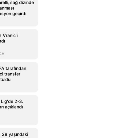
relli, sağ dizinde
lanması
asyon geçirdi
 Vranic’i
adı
nce
FA tarafından
i transfer
tuldu
 Lig'de 2-3.
rı açıklandı
 28 yaşındaki