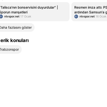
"Talisca'nın bonservisini duyurdular" |
Resmen imza attı: PS
Sporun manşetleri
ardından Samsun'a g
ntvspor.net
17 Ocak
ntvspor.net
16 Ocak
Daha fazlasını göster
çerik konuları
Trabzonspor