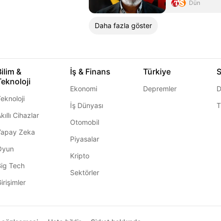
Dün
Daha fazla göster
Bilim &
İş & Finans
Türkiye
S
Teknoloji
Ekonomi
Depremler
D
eknoloji
İş Dünyası
T
kıllı Cihazlar
Otomobil
Yapay Zeka
Piyasalar
Oyun
Kripto
Big Tech
Sektörler
irişimler