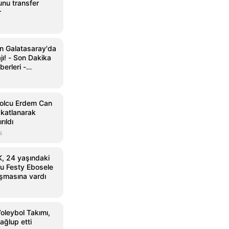
nu transfer
r
an Galatasaray'da
ı! - Son Dakika
erleri -
bolcu Erdem Can
akatlanarak
rıldı
s
, 24 yaşındaki
lcu Festy Ebosele
aşmasına vardı
oleybol Takımı,
ağlup etti