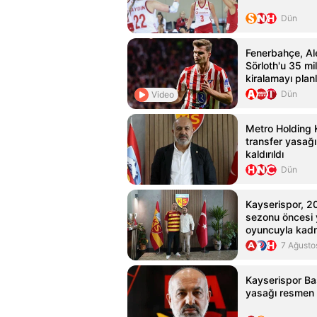
Dün
Fenerbahçe, A
Sörloth'u 35 mi
kiralamayı planl
Dün
Video
Metro Holding 
transfer yasağı
kaldırıldı
Dün
Kayserispor, 
sezonu öncesi 
oyuncuyla kad
güçlendirdi
7 Ağusto
Kayserispor Ba
yasağı resmen 