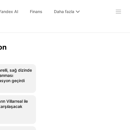
Yandex AI
Finans
Daha fazla
on
relli, sağ dizinde
lanması
asyon geçirdi
ın Villarreal ile
arşılaşacak