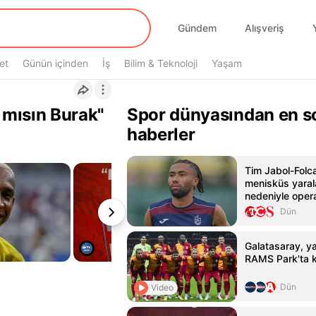
Gündem
Alışveriş
et
Günün içinden
İş
Bilim & Teknoloji
Yaşam
 mısın Burak"
Spor dünyasından en s
haberler
Tim Jabol-Folca
menisküs yara
nedeniyle oper
Dün
Galatasaray, yar
RAMS Park'ta k
Dün
Video