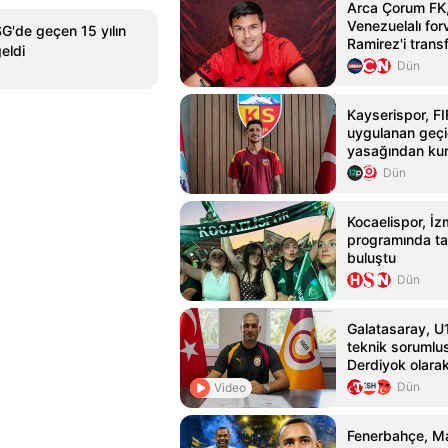
Arca Çorum FK,
Venezuelalı for
G'de geçen 15 yılın
Ramirez'i transf
eldi
Dün
Kayserispor, FI
uygulanan geçic
yasağından kur
Dün
Kocaelispor, İzm
programında tar
buluştu
Dün
Galatasaray, U1
teknik sorumlu
Derdiyok olarak
Dün
Video
Fenerbahçe, Mar