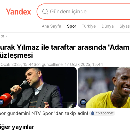
Ana Sayfa
Spor
Spor
Türkiye
Dünya
Siyas
radasın
or
›
urak Yılmaz ile taraftar arasında "Adam
üzleşmesi
 Ocak 2025, 15:44
Son güncelleme: 17 Ocak 2025, 15:44
or gündemini NTV Spor 'dan takip edin!
ntvspor.net
iğer yayınlar