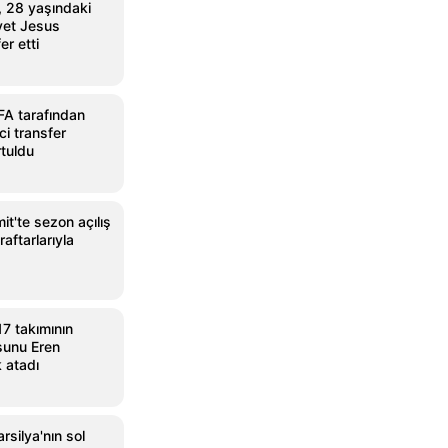
 28 yaşındaki
vet Jesus
er etti
FA tarafından
i transfer
tuldu
it'te sezon açılış
aftarlarıyla
7 takımının
sunu Eren
 atadı
silya'nın sol