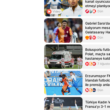
kanat oyuncusu
etmeyi planlıyo
Dün
Video
Gabriel Sara'd
kalıyorum mesaj
Galatasaray Hab
Habertürk
Dün
Bolusporlu fut
Polat, maçta s
hastaneye kaldı
7 Ağusto
Erzurumspor FK
İrlandalı futbo
ile prensip anl
Dün
Türkiye Kadın V
Fransa'yı 3-1 m