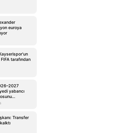
lexander
lyon euroya
ıyor
Kayserispor'un
 FIFA tarafından
2026–2027
yedi yabancı
rosunu
s
şkanı: Transfer
kalktı