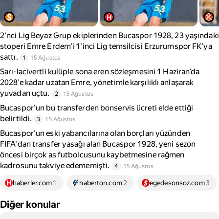
2'nci Lig Beyaz Grup ekiplerinden Bucaspor 1928, 23 yaşındaki
stoperi Emre Erdem'i 1'inci Lig temsilcisi Erzurumspor FK'ya
sattı.
1
15 Ağustos
Sarı-lacivertli kulüple sona eren sözleşmesini 1 Haziran’da
2028’e kadar uzatan Emre, yönetimle karşılıklı anlaşarak
yuvadan uçtu.
2
15 Ağustos
Bucaspor'un bu transferden bonservis ücreti elde ettiği
belirtildi.
3
15 Ağustos
Bucaspor'un eski yabancılarına olan borçları yüzünden
FIFA'dan transfer yasağı alan Bucaspor 1928, yeni sezon
öncesi birçok as futbolcusunu kaybetmesine rağmen
kadrosunu takviye edememişti.
4
15 Ağustos
haberler.com
1
haberton.com
2
egedesonsoz.com
3
Diğer konular