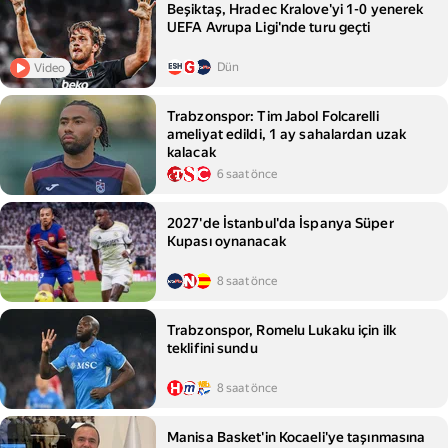
Beşiktaş, Hradec Kralove'yi 1-0 yenerek
UEFA Avrupa Ligi'nde turu geçti
Dün
Video
Trabzonspor: Tim Jabol Folcarelli
ameliyat edildi, 1 ay sahalardan uzak
kalacak
6 saat önce
2027'de İstanbul'da İspanya Süper
Kupası oynanacak
8 saat önce
Trabzonspor, Romelu Lukaku için ilk
teklifini sundu
8 saat önce
Manisa Basket'in Kocaeli'ye taşınmasına