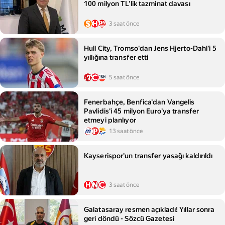
100 milyon TL'lik tazminat davası
3 saat önce
Hull City, Tromso'dan Jens Hjerto-Dahl'i 5
yıllığına transfer etti
5 saat önce
Fenerbahçe, Benfica'dan Vangelis
Pavlidis'i 45 milyon Euro'ya transfer
etmeyi planlıyor
13 saat önce
Kayserispor'un transfer yasağı kaldırıldı
3 saat önce
Galatasaray resmen açıkladı! Yıllar sonra
geri döndü - Sözcü Gazetesi