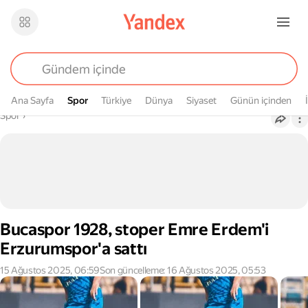
Ana Sayfa
Spor
Spor
Türkiye
Dünya
Siyaset
Günün içinden
Buradasın
Spor
›
Bucaspor 1928, stoper Emre Erdem'i
Erzurumspor'a sattı
15 Ağustos 2025, 06:59
Son güncelleme: 16 Ağustos 2025, 05:53