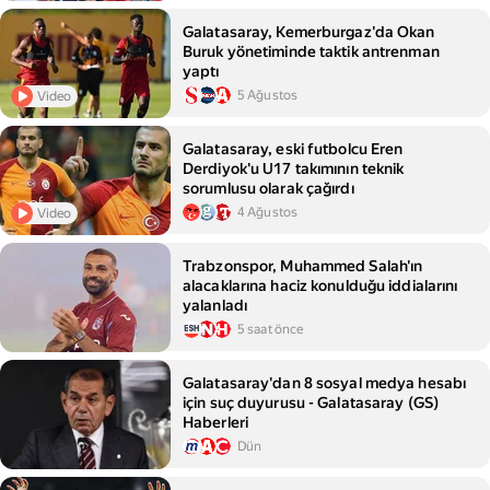
Galatasaray, Kemerburgaz'da Okan
Buruk yönetiminde taktik antrenman
yaptı
5 Ağustos
Video
Galatasaray, eski futbolcu Eren
Derdiyok'u U17 takımının teknik
sorumlusu olarak çağırdı
4 Ağustos
Video
Trabzonspor, Muhammed Salah'ın
alacaklarına haciz konulduğu iddialarını
yalanladı
5 saat önce
Galatasaray'dan 8 sosyal medya hesabı
için suç duyurusu - Galatasaray (GS)
Haberleri
Dün