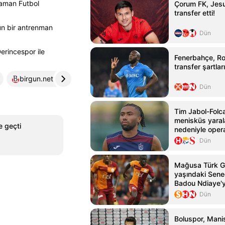
araman Futbol
Çorum FK, Jesu
transfer etti!
un bir antrenman
Dün
erincespor ile
Fenerbahçe, R
transfer şartları
birgun.net
4
egetelgraf.com
5
Dün
Tim Jabol-Folca
menisküs yara
 geçti
nedeniyle oper
Dün
Mağusa Türk G
yaşındaki Seneg
Badou Ndiaye'y
kattı
Dün
Boluspor, Manis