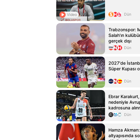
Dün
Video
Trabzonspor:
Salah'ın kulübün
gerçek dışı
Dün
2027'de İstanb
Süper Kupası 
Dün
Ebrar Karakurt,
nedeniyle Avru
kadrosuna alın
Dün
Hamza Akman: 
altyapısında s