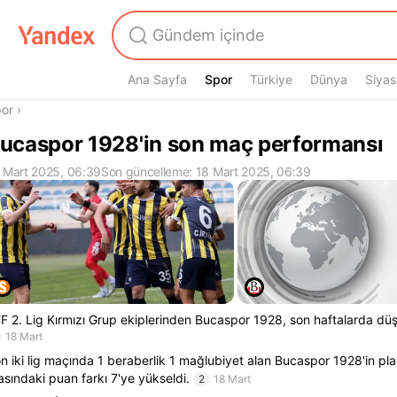
Ana Sayfa
Spor
Spor
Türkiye
Dünya
Siyas
radasın
or
›
ucaspor 1928'in son maç performansı
 Mart 2025, 06:39
Son güncelleme: 18 Mart 2025, 06:39
F 2. Lig Kırmızı Grup ekiplerinden Bucaspor 1928, son haftalarda düş
18 Mart
n iki lig maçında 1 beraberlik 1 mağlubiyet alan Bucaspor 1928'in play
asındaki puan farkı 7'ye yükseldi.
2
18 Mart