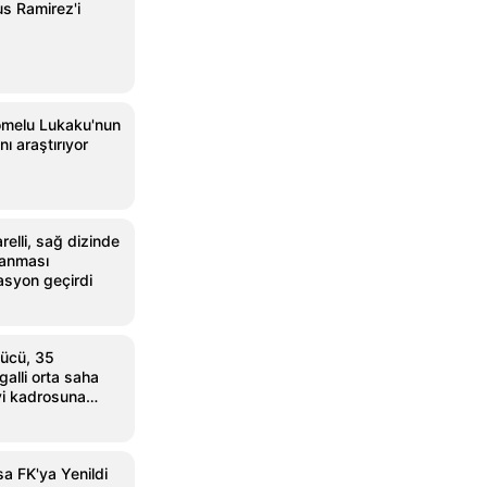
s Ramirez'i
omelu Lukaku'nun
nı araştırıyor
relli, sağ dizinde
lanması
asyon geçirdi
ücü, 35
alli orta saha
i kadrosuna
a FK'ya Yenildi