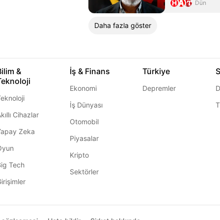
Dün
Daha fazla göster
Bilim &
İş & Finans
Türkiye
S
Teknoloji
Ekonomi
Depremler
D
eknoloji
İş Dünyası
T
kıllı Cihazlar
Otomobil
Yapay Zeka
Piyasalar
Oyun
Kripto
Big Tech
Sektörler
irişimler