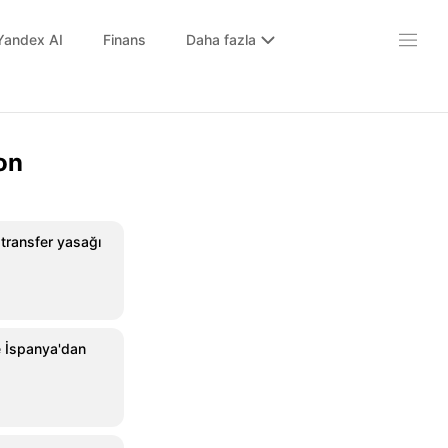
Yandex AI
Finans
Daha fazla
on
transfer yasağı
e İspanya'dan