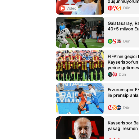
düşünmüyorum
Dün
Video
Galatasaray, Ra
40+5 milyon Eur
Dün
FIFA'nın geçici
Kayserispor'un 
yerine getirmesi
Dün
Erzurumspor FK
ile prensip anl
Dün
Kayserispor Ba
yasağı resmen 