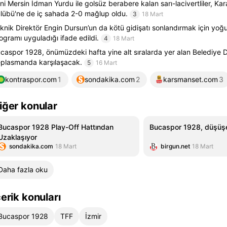
ni Mersin İdman Yurdu ile golsüz berabere kalan sarı-lacivertliler, K
lübü'ne de iç sahada 2-0 mağlup oldu.
3
18 Mart
knik Direktör Engin Dursun’un da kötü gidişatı sonlandırmak için yoğ
ogramı uyguladığı ifade edildi.
4
18 Mart
caspor 1928, önümüzdeki hafta yine alt sıralarda yer alan Belediye D
plasmanda karşılaşacak.
5
16 Mart
kontraspor.com
1
sondakika.com
2
karsmanset.com
3
iğer konular
Bucaspor 1928 Play-Off Hattından
Bucaspor 1928, düşüşe
Uzaklaşıyor
sondakika.com
18 Mart
birgun.net
18 Mart
Daha fazla oku
çerik konuları
Bucaspor 1928
TFF
İzmir