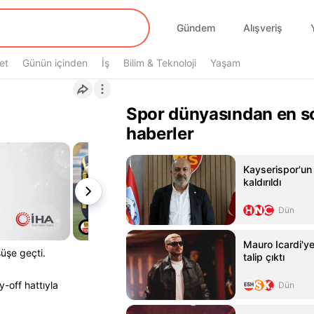
Gündem
Alışveriş
et
Günün içinden
İş
Bilim & Teknoloji
Yaşam
Spor dünyasından en s
haberler
Kayserispor'un 
kaldırıldı
Dün
Mauro Icardi'y
üşe geçti.
talip çıktı
-off hattıyla
Dün