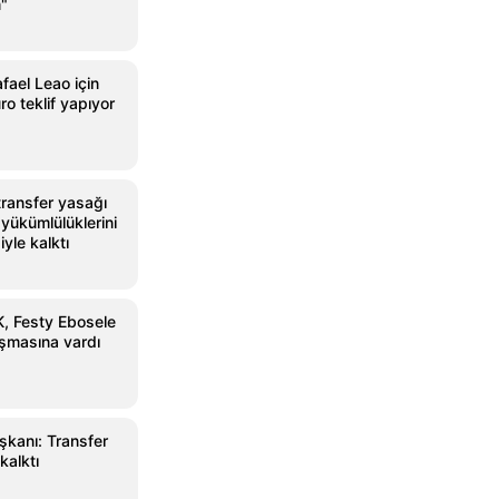
"
fael Leao için
o teklif yapıyor
 transfer yasağı
yükümlülüklerini
yle kalktı
, Festy Ebosele
aşmasına vardı
şkanı: Transfer
kalktı