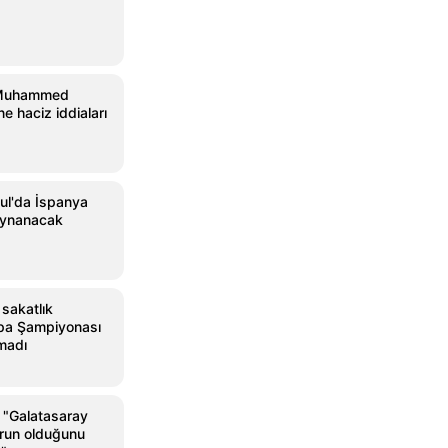
 Muhammed
e haciz iddiaları
ul'da İspanya
oynanacak
 sakatlık
pa Şampiyonası
madı
"Galatasaray
orun olduğunu