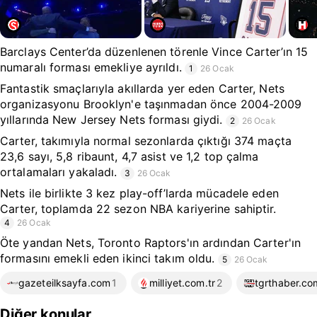
Barclays Center’da düzenlenen törenle Vince Carter’ın 15
numaralı forması emekliye ayrıldı.
1
26 Ocak
Fantastik smaçlarıyla akıllarda yer eden Carter, Nets
organizasyonu Brooklyn'e taşınmadan önce 2004-2009
yıllarında New Jersey Nets forması giydi.
2
26 Ocak
Carter, takımıyla normal sezonlarda çıktığı 374 maçta
23,6 sayı, 5,8 ribaunt, 4,7 asist ve 1,2 top çalma
ortalamaları yakaladı.
3
26 Ocak
Nets ile birlikte 3 kez play-off’larda mücadele eden
Carter, toplamda 22 sezon NBA kariyerine sahiptir.
4
26 Ocak
Öte yandan Nets, Toronto Raptors'ın ardından Carter'ın
formasını emekli eden ikinci takım oldu.
5
26 Ocak
gazeteilksayfa.com
1
milliyet.com.tr
2
tgrthaber.co
Diğer konular