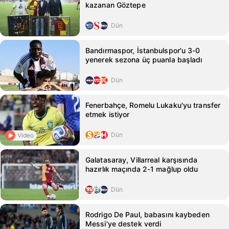
kazanan Göztepe
Dün
Bandırmaspor, İstanbulspor'u 3-0
yenerek sezona üç puanla başladı
Dün
Fenerbahçe, Romelu Lukaku'yu transfer
etmek istiyor
Dün
Video
Galatasaray, Villarreal karşısında
hazırlık maçında 2-1 mağlup oldu
Dün
Rodrigo De Paul, babasını kaybeden
Messi'ye destek verdi