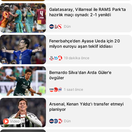
Galatasaray, Villarreal ile RAMS Park'ta
hazırlık maçı oynadı: 2-1 yenildi
Dün
Fenerbahçe’den Ayase Ueda için 20
milyon euroyu aşan teklif iddiası
19 dakika önce
Bernardo Silva'dan Arda Güler'e
övgüler
1 saat önce
Arsenal, Kenan Yıldız'ı transfer etmeyi
planlıyor
Dün
Video