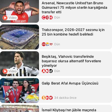
Arsenal, Newcastle United'tan Bruno
Guimares'i 75 milyon sterlin karşılığında
transfer etti
Dün
Video
Trabzonspor, 2026–2027 sezonu için
25 bin kombine hedefi belirledi
Dün
Beşiktaş, Vlahovic transferinde
başarısız olursa alternatif forvetlere
yöneliyor
Dün
Video
Galip Berat Afal Avrupa Üçüncüsü
34 dakika önce
İsmail Köybaşı'nın jübile maçında