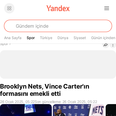
Ana Sayfa
Spor
Spor
Türkiye
Dünya
Siyaset
Günün içinden
Buradasın
Spor
›
Brooklyn Nets, Vince Carter'ın
formasını emekli etti
26 Ocak 2025, 05:22
Son güncelleme: 26 Ocak 2025, 05:22