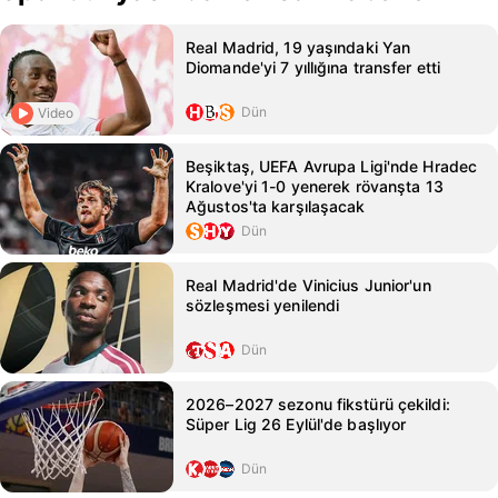
Real Madrid, 19 yaşındaki Yan
Diomande'yi 7 yıllığına transfer etti
Dün
Video
Beşiktaş, UEFA Avrupa Ligi'nde Hradec
Kralove'yi 1-0 yenerek rövanşta 13
Ağustos'ta karşılaşacak
Dün
Real Madrid'de Vinicius Junior'un
sözleşmesi yenilendi
Dün
2026–2027 sezonu fikstürü çekildi:
Süper Lig 26 Eylül'de başlıyor
Dün