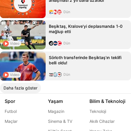
anlaşması 2 yıl daha uzatıldı
Dün
Beşiktaş, Kralove'yi deplasmanda 1-0
mağlup etti
Dün
Video
Sörloth transferinde Beşiktaş'ın teklifi
belli oldu!
Dün
Video
Daha fazla göster
Spor
Yaşam
Bilim & Teknoloji
Futbol
Magazin
Teknoloji
Maçlar
Sinema & TV
Akıllı Cihazlar