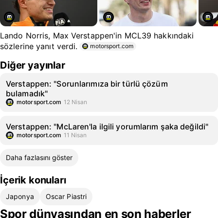
Lando Norris, Max Verstappen'in MCL39 hakkındaki
sözlerine yanıt verdi.
motorsport.com
Diğer yayınlar
Verstappen: "Sorunlarımıza bir türlü çözüm
bulamadık"
motorsport.com
12 Nisan
Verstappen: "McLaren'la ilgili yorumlarım şaka değildi"
motorsport.com
11 Nisan
Daha fazlasını göster
İçerik konuları
Japonya
Oscar Piastri
Spor dünyasından en son haberler