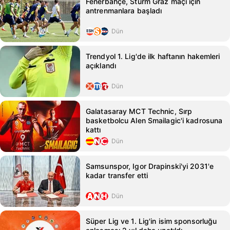
Fenerbahçe, Sturm Graz maçı için
antrenmanlara başladı
Dün
Trendyol 1. Lig'de ilk haftanın hakemleri
açıklandı
Dün
Galatasaray MCT Technic, Sırp
basketbolcu Alen Smailagic'i kadrosuna
kattı
Dün
Samsunspor, Igor Drapinski'yi 2031'e
kadar transfer etti
Dün
Süper Lig ve 1. Lig'in isim sponsorluğu