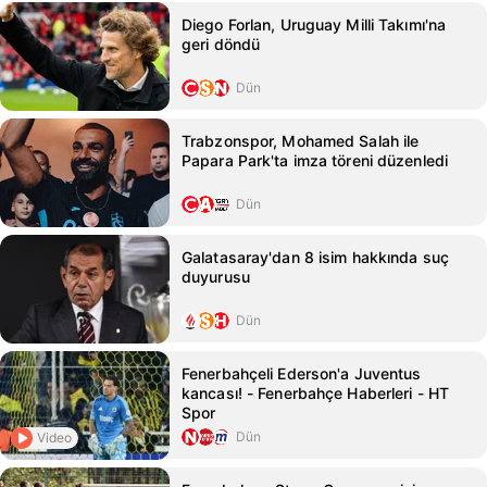
Diego Forlan, Uruguay Milli Takımı'na
geri döndü
Dün
Trabzonspor, Mohamed Salah ile
Papara Park'ta imza töreni düzenledi
Dün
Galatasaray'dan 8 isim hakkında suç
duyurusu
Dün
Fenerbahçeli Ederson'a Juventus
kancası! - Fenerbahçe Haberleri - HT
Spor
Dün
Video