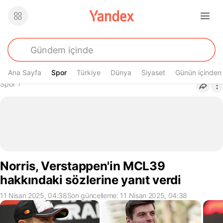
Ana Sayfa
Spor
Spor
Türkiye
Dünya
Siyaset
Günün içinden
Buradasın
Spor
›
Norris, Verstappen'in MCL39
hakkındaki sözlerine yanıt verdi
11 Nisan 2025, 04:38
Son güncelleme: 11 Nisan 2025, 04:38