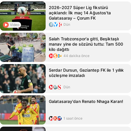
2026–2027 Süper Lig fikstürü
açıklandı: İlk maç 14 Ağustos'ta
Galatasaray – Çorum FK
Dün
Video
Salah Trabzonspor'a gitti, Beşiktaşlı
manav yine de sözünü tuttu: Tam 500
kilo dağıttı
44 dakika önce
Serdar Dursun, Gaziantep FK ile 1 yıllık
sözleşme imzaladı
Dün
Galatasaray'dan Renato Nhaga Kararı!
1 saat önce