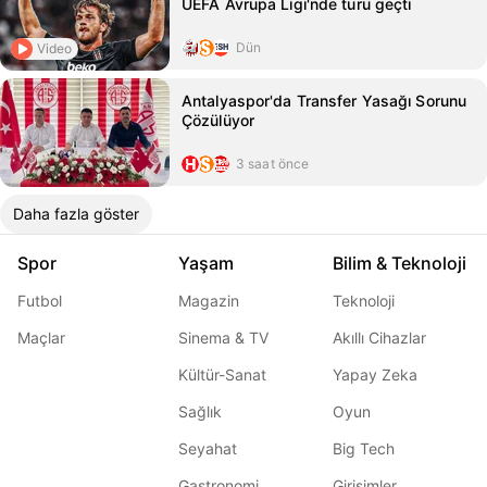
UEFA Avrupa Ligi'nde turu geçti
Dün
Video
Antalyaspor'da Transfer Yasağı Sorunu
Çözülüyor
3 saat önce
Daha fazla göster
Spor
Yaşam
Bilim & Teknoloji
Futbol
Magazin
Teknoloji
Maçlar
Sinema & TV
Akıllı Cihazlar
Kültür-Sanat
Yapay Zeka
Sağlık
Oyun
Seyahat
Big Tech
Gastronomi
Girişimler