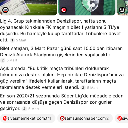
Lig 4. Grup takımlarından Denizlispor, hafta sonu
oynanacak Kırıkkale FK maçının bilet fiyatlarını 5 TL’ye
düşürdü. Bu hamleyle kulüp taraftarları tribünlere davet
etti.
1
5 Mart
Bilet satışları, 3 Mart Pazar günü saat 10.00'dan itibaren
Denizli Atatürk Stadyumu gişelerinden yapılacaktır.
2
5 Mart
Açıklamada, "Bu kritik maçta tribünleri doldurarak
takımımıza destek olalım. Hep birlikte Denizlispor’umuza
güç verelim" ifadeleri kullanılarak, taraftarların maçta
takımlarına destek vermeleri istendi.
3
5 Mart
En son 2020/21 sezonunda Süper Lig'de mücadele eden
ve sonrasında düşüşe geçen Denizlispor zor günler
geçiriyor.
4
5 Mart
sivasmemleket.com.tr
1
samsunsonhaber.com
2
si