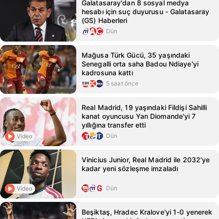
Galatasaray'dan 8 sosyal medya
hesabı için suç duyurusu - Galatasaray
(GS) Haberleri
Dün
Mağusa Türk Gücü, 35 yaşındaki
Senegalli orta saha Badou Ndiaye'yi
kadrosuna kattı
5 saat önce
Real Madrid, 19 yaşındaki Fildişi Sahilli
kanat oyuncusu Yan Diomande'yi 7
yıllığına transfer etti
Dün
Video
Vinicius Junior, Real Madrid ile 2032'ye
kadar yeni sözleşme imzaladı
Dün
Video
Beşiktaş, Hradec Kralove'yi 1-0 yenerek