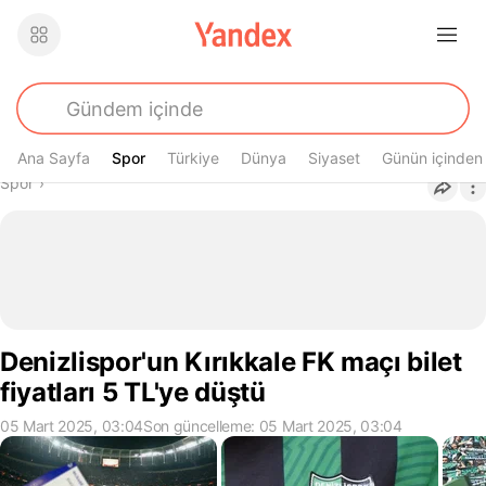
Ana Sayfa
Spor
Spor
Türkiye
Dünya
Siyaset
Günün içinden
Buradasın
Spor
›
Denizlispor'un Kırıkkale FK maçı bilet
fiyatları 5 TL'ye düştü
05 Mart 2025, 03:04
Son güncelleme: 05 Mart 2025, 03:04