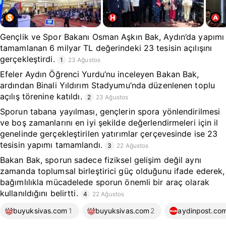
Gençlik ve Spor Bakanı Osman Aşkın Bak, Aydın’da yapımı
tamamlanan 6 milyar TL değerindeki 23 tesisin açılışını
gerçekleştirdi.
1
23 Ağustos
Efeler Aydın Öğrenci Yurdu’nu inceleyen Bakan Bak,
ardından Binali Yıldırım Stadyumu’nda düzenlenen toplu
açılış törenine katıldı.
2
23 Ağustos
Sporun tabana yayılması, gençlerin spora yönlendirilmesi
ve boş zamanlarını en iyi şekilde değerlendirmeleri için il
genelinde gerçekleştirilen yatırımlar çerçevesinde ise 23
tesisin yapımı tamamlandı.
3
22 Ağustos
Bakan Bak, sporun sadece fiziksel gelişim değil aynı
zamanda toplumsal birleştirici güç olduğunu ifade ederek,
bağımlılıkla mücadelede sporun önemli bir araç olarak
kullanıldığını belirtti.
4
22 Ağustos
buyuksivas.com
1
buyuksivas.com
2
aydinpost.co