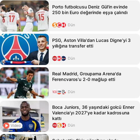
Porto futbolcusu Deniz Gül'in evinde
250 bin Euro değerinde eşya çalındı
Dün
PSG, Aston Villa'dan Lucas Digne'yi 3
yıllığına transfer etti
Dün
Real Madrid, Groupama Arena'da
Ferencvaros'u 2-0 mağlup etti
Dün
Boca Juniors, 36 yaşındaki golcü Enner
Valencia'yı 2027'ye kadar kadrosuna
kattı
Dün
Video