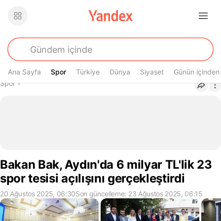
Ana Sayfa
Spor
Spor
Türkiye
Dünya
Siyaset
Günün içinden
Buradasın
Spor
›
Bakan Bak, Aydın'da 6 milyar TL'lik 23
spor tesisi açılışını gerçekleştirdi
20 Ağustos 2025, 06:30
Son güncelleme: 23 Ağustos 2025, 06:15