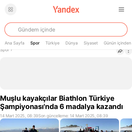
Ana Sayfa
Spor
Spor
Türkiye
Dünya
Siyaset
Günün içinden
Buradasın
Spor
›
Muşlu kayakçılar Biathlon Türkiye
Şampiyonası'nda 6 madalya kazandı
14 Mart 2025, 08:39
Son güncelleme: 14 Mart 2025, 08:39