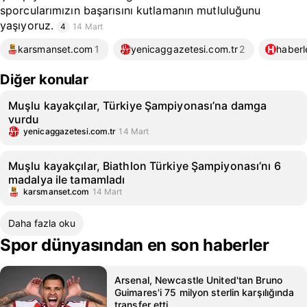
sporcularımızın başarısını kutlamanın mutluluğunu
yaşıyoruz.
4
14 Mart
karsmanset.com
1
yenicaggazetesi.com.tr
2
haberl
Diğer konular
Muşlu kayakçılar, Türkiye Şampiyonası’na damga
vurdu
yenicaggazetesi.com.tr
14 Mart
Muşlu kayakçılar, Biathlon Türkiye Şampiyonası’nı 6
madalya ile tamamladı
karsmanset.com
14 Mart
Daha fazla oku
Spor dünyasından en son haberler
Arsenal, Newcastle United'tan Bruno
Guimares'i 75 milyon sterlin karşılığında
transfer etti