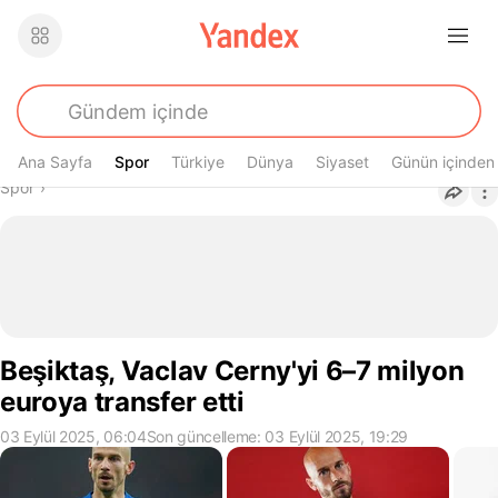
Ana Sayfa
Spor
Spor
Türkiye
Dünya
Siyaset
Günün içinden
Buradasın
Spor
›
Beşiktaş, Vaclav Cerny'yi 6–7 milyon
euroya transfer etti
03 Eylül 2025, 06:04
Son güncelleme: 03 Eylül 2025, 19:29