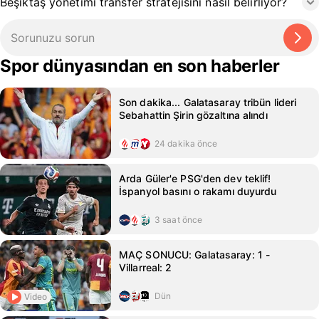
Beşiktaş yönetimi transfer stratejisini nasıl belirliyor?
Spor dünyasından en son haberler
Son dakika... Galatasaray tribün lideri
Sebahattin Şirin gözaltına alındı
24 dakika önce
Arda Güler'e PSG'den dev teklif!
İspanyol basını o rakamı duyurdu
3 saat önce
MAÇ SONUCU: Galatasaray: 1 -
Villarreal: 2
Dün
Video