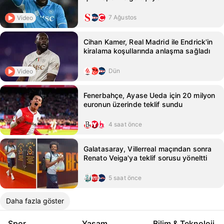
7 Ağustos
Video
Cihan Kamer, Real Madrid ile Endrick'in
kiralama koşullarında anlaşma sağladı
Dün
Video
Fenerbahçe, Ayase Ueda için 20 milyon
euronun üzerinde teklif sundu
4 saat önce
Galatasaray, Villerreal maçından sonra
Renato Veiga'ya teklif sorusu yöneltti
5 saat önce
Daha fazla göster
Spor
Yaşam
Bilim & Teknoloji