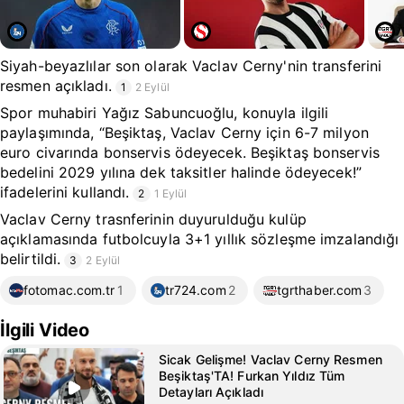
Siyah-beyazlılar son olarak Vaclav Cerny'nin transferini
resmen açıkladı.
1
2 Eylül
Spor muhabiri Yağız Sabuncuoğlu, konuyla ilgili
paylaşımında, “Beşiktaş, Vaclav Cerny için 6-7 milyon
euro civarında bonservis ödeyecek. Beşiktaş bonservis
bedelini 2029 yılına dek taksitler halinde ödeyecek!”
ifadelerini kullandı.
2
1 Eylül
Vaclav Cerny trasnferinin duyurulduğu kulüp
açıklamasında futbolcuyla 3+1 yıllık sözleşme imzalandığı
belirtildi.
3
2 Eylül
fotomac.com.tr
1
tr724.com
2
tgrthaber.com
3
İlgili Video
Sicak Gelişme! Vaclav Cerny Resmen
Beşiktaş'TA! Furkan Yıldız Tüm
Detayları Açıkladı