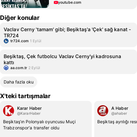
youtube.com
Diğer konular
Vaclav Cerny 'tamam' gibi; Beşiktaş'a 'Çek' sağ kanat -
TR724
tr724.com
1 Eylül
Beşiktaş, Çek futbolcu Vaclav Cerny'yi kadrosuna
kattı
aa.com.tr
2 Eylül
Daha fazla oku
X'teki tartışmalar
Karar Haber
A Haber
@KararHaber
@ahaber
Beşiktaş'ın Polonyalı oyuncusu Muçi
Beşiktaş ayrılığı r
Trabzonspor'a transfer oldu