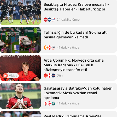
Beşiktaş'ta Hradec Kralove mesaisi! -
Beşiktaş Haberler - Habertürk Spor
24 dakika önce
Talihsizliğin de bu kadarı! Golünü attı
başına gelmeyen kalmadı
41 dakika önce
Arca Çorum FK, Norveçli orta saha
Markus Karlsbakk'ı 3+1 yıllık
sözleşmeyle transfer etti
Dün
Video
Galatasaray'a Batrakov'dan kötü haber!
Lokomotiv Moskova'dan resmi
açıklama
41 dakika önce
Real Madrid, Groupama Arena'da