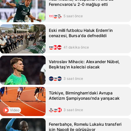
Ferencvaros'u 2-0 mağlup etti
5 saat önce
Eski milli futbolcu Haluk Erdem'in
cenazesi, Bursa'da defnedildi
41 dakika önce
Vatroslav Mihacic: Alexander Nübel,
Beşiktaş'ın kalecisi olacak
3 saat önce
Türkiye, Birmingham'daki Avrupa
Atletizm Şampiyonası'nda yarışacak
3 saat önce
Video
Fenerbahçe, Romelu Lukaku transferi
için Napoli ile görüşüyor