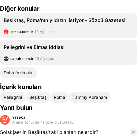
Diğer konular
Beşiktaş, Roma'nın yıldızını istiyor - Sözcü Gazetesi
sozcu.com.tr
16 Ağustos
Pellegrini ve Elmas iddiası
sabah.com.tr
16 Ağustos
Daha fazla oku
İçerik konuları
Pellegrini
Beşiktaş
Roma
Tammy Abraham
Yanıt bulun
Yazeka
Arama sonuçlarına göre oluşturuldu
Solskjaer'in Beşiktaş'taki planları nelerdir?