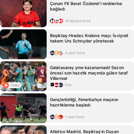
Çorum FK Berat Özdemir'i renklerine
bağladı
19 dakika önce
Beşiktaş‑Hradec Kralove maçı: İsviçreli
hakem Urs Schnyder yönetecek
4 saat önce
Galatasaray yine kazanamadı! Sezon
öncesi son hazırlık maçında gülen taraf
Villarreal
Dün
Video
Gençlerbirliği, Fenerbahçe maçının
hazırlıklarına başladı
1 saat önce
Atletico Madrid, Beşiktaş'ın Dusan