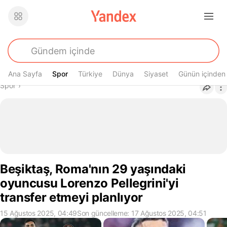
Ana Sayfa
Spor
Spor
Türkiye
Dünya
Siyaset
Günün içinden
Buradasın
Spor
›
Beşiktaş, Roma'nın 29 yaşındaki
oyuncusu Lorenzo Pellegrini'yi
transfer etmeyi planlıyor
15 Ağustos 2025, 04:49
Son güncelleme: 17 Ağustos 2025, 04:51