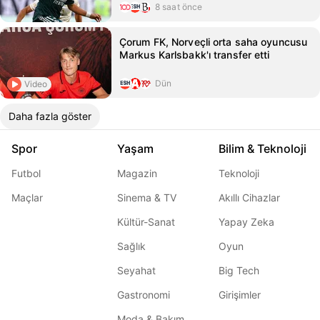
8 saat önce
Çorum FK, Norveçli orta saha oyuncusu
Markus Karlsbakk'ı transfer etti
Dün
Video
Daha fazla göster
Spor
Yaşam
Bilim & Teknoloji
Futbol
Magazin
Teknoloji
Maçlar
Sinema & TV
Akıllı Cihazlar
Kültür-Sanat
Yapay Zeka
Sağlık
Oyun
Seyahat
Big Tech
Gastronomi
Girişimler
Moda & Bakım