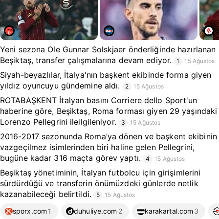
Yeni sezona Ole Gunnar Solskjaer önderliğinde hazırlanan
Beşiktaş, transfer çalışmalarına devam ediyor.
1
15 Ağustos
Siyah-beyazlılar, İtalya'nın başkent ekibinde forma giyen
yıldız oyuncuyu gündemine aldı.
2
15 Ağustos
ROTABAŞKENT İtalyan basını Corriere dello Sport'un
haberine göre, Beşiktaş, Roma forması giyen 29 yaşındaki
Lorenzo Pellegrini ileilgileniyor.
3
15 Ağustos
2016-2017 sezonunda Roma’ya dönen ve başkent ekibinin
vazgeçilmez isimlerinden biri haline gelen Pellegrini,
bugüne kadar 316 maçta görev yaptı.
4
15 Ağustos
Beşiktaş yönetiminin, İtalyan futbolcu için girişimlerini
sürdürdüğü ve transferin önümüzdeki günlerde netlik
kazanabileceği belirtildi.
5
15 Ağustos
sporx.com
1
duhuliye.com
2
karakartal.com
3