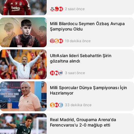
2 saat önce
Milli Bilardocu Seymen Özbaş Avrupa
Şampiyonu Oldu
19 dakika önce
UltrAslan lideri Sebahattin Şirin
gözaltına alındı
3 saat önce
Milli Sporcular Dünya Şampiyonası İçin
Hazırlanıyor
33 dakika önce
Real Madrid, Groupama Arena'da
Ferencvaros'u 2-0 mağlup etti