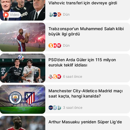
Vlahovic transferi için devreye girdi
Dün
Video
Trabzonspor'un Muhammed Salah klibi
büyük ilgi gördü
Dün
PSG’den Arda Güler için 115 milyon
euroluk teklif iddiası
6 saat önce
Manchester City-Atletico Madrid maçı
saat kaçta, hangi kanalda?
3 saat önce
Arthur Masuaku yeniden Süper Lig'de