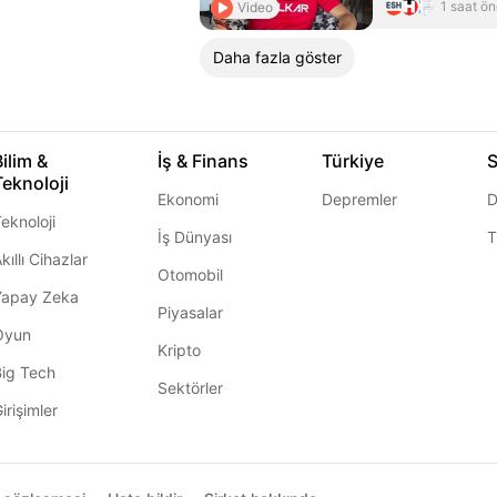
1 saat ö
Video
Daha fazla göster
Bilim &
İş & Finans
Türkiye
S
Teknoloji
Ekonomi
Depremler
D
eknoloji
İş Dünyası
T
kıllı Cihazlar
Otomobil
Yapay Zeka
Piyasalar
Oyun
Kripto
Big Tech
Sektörler
irişimler