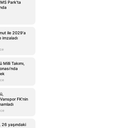
AMS Park'ta
ında
mut ile 2029'a
 imzaladı
nce
Milli Takımı,
onası'nda
cek
nce
ü,
Vanspor FK'nin
amamladı
nce
 26 yaşındaki