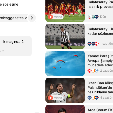
Galatasaray R
le sözleşme
hazırlık provas
Dün
Video
enicaggazetesi.com.tr
4
Galatasaray, U
kadar sözleşme
: İlk maçında 2
1 saat ö
muz
Yamaç Paraşütü 
Avrupa Şampiy
mücadele ede
2 saat ö
Ozan Can Kökç
Palandöken'de 
hazırlıklarını t
4 saat ö
Video
Arca Çorum FK,