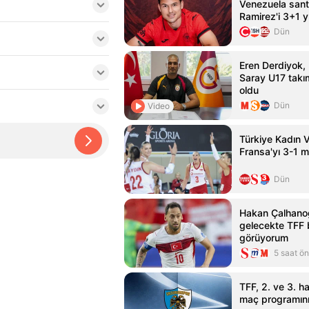
Venezuela sant
Ramirez'i 3+1 yı
etti
Dün
Eren Derdiyok,
Saray U17 takı
oldu
Dün
Video
Türkiye Kadın V
Fransa'yı 3-1 m
Dün
Hakan Çalhanoğ
gelecekte TFF 
görüyorum
5 saat ö
TFF, 2. ve 3. h
maç programını