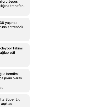
rforu Jesus
llığına transfer
 38 yaşında
mının antrenörü
oleybol Takımı,
ağlup etti
lu: Kendimi
başkanı olarak
nce
afta Süper Lig
 açıkladı