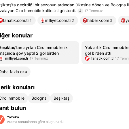
şiktaş'ta geçirdiği bir sezonun ardından ülkesine dönen ve Bologna i
zalayan Ciro Immobile kalitesini gösterdi.
4
17 Temmuz
fanatik.com.tr
1
milliyet.com.tr
2
haber7.com
3
y
iğer konular
Beşiktaş'tan ayrılan Ciro Immobile ilk
Yok artık Ciro Immobile
maçında şov yaptı! 2 gol birden
gol birden attı
milliyet.com.tr
17 Temmuz
fanatik.com.tr
17 Tem
Daha fazla oku
çerik konuları
Ciro Immobile
Bologna
Beşiktaş
anıt bulun
Yazeka
Arama sonuçlarına göre oluşturuldu