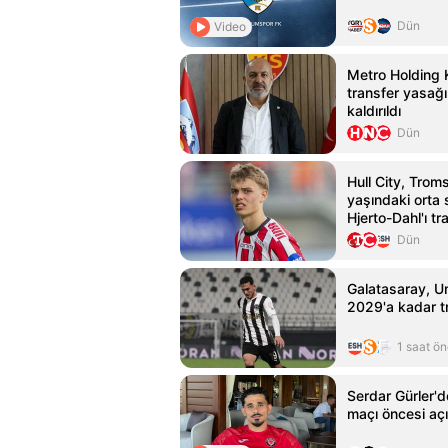
Dün
Video
Metro Holding 
transfer yasağı
kaldırıldı
Dün
Hull City, Trom
yaşındaki orta
Hjerto-Dahl'ı tr
Dün
Galatasaray, U
2029'a kadar tr
1 saat ö
Serdar Gürler'
maçı öncesi aç