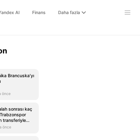
Yandex AI
Finans
Daha fazla
on
ika Brancuska'yı
ı
a önce
lah sonrası kaç
 Trabzonspor
transferiyle
ekoru kırdı
a önce