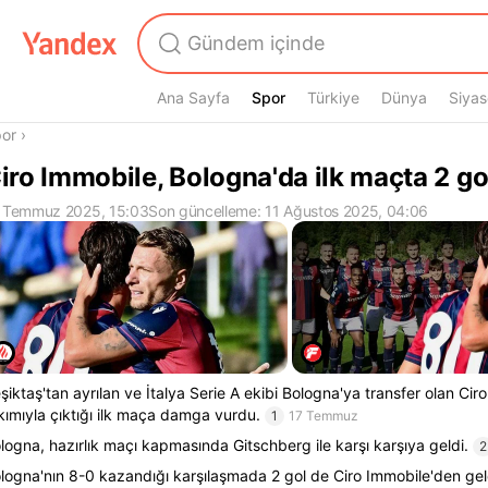
Ana Sayfa
Spor
Spor
Türkiye
Dünya
Siyas
radasın
or
›
iro Immobile, Bologna'da ilk maçta 2 gol
 Temmuz 2025, 15:03
Son güncelleme: 11 Ağustos 2025, 04:06
şiktaş'tan ayrılan ve İtalya Serie A ekibi Bologna'ya transfer olan Cir
kımıyla çıktığı ilk maça damga vurdu.
1
17 Temmuz
logna, hazırlık maçı kapmasında Gitschberg ile karşı karşıya geldi.
2
logna'nın 8-0 kazandığı karşılaşmada 2 gol de Ciro Immobile'den gel