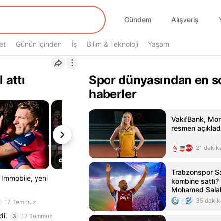
Gündem
Alışveriş
et
Günün içinden
İş
Bilim & Teknoloji
Yaşam
 attı
Spor dünyasından en s
haberler
VakıfBank, Mon
resmen açıklad
21 dakik
Trabzonspor Sa
o Immobile, yeni
kombine sattı?
Mohamed Salah 
kombine satış r
35 dakik
17 Temmuz
di.
3
17 Temmuz