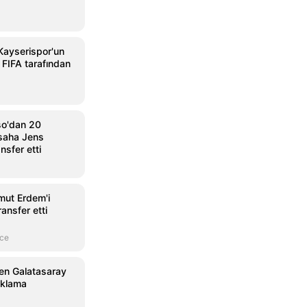
Kayserispor'un
 FIFA tarafından
so'dan 20
 saha Jens
ansfer etti
mut Erdem'i
ansfer etti
nce
den Galatasaray
ıklama