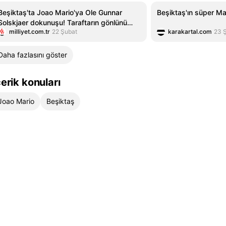
Beşiktaş'ta Joao Mario'ya Ole Gunnar
Beşiktaş'ın süper Ma
Solskjaer dokunuşu! Taraftarın gönlünü
milliyet.com.tr
22 Şubat
karakartal.com
23 
kazandı
Daha fazlasını göster
çerik konuları
Joao Mario
Beşiktaş