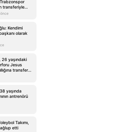
 Trabzonspor
transferiyle
ekoru kırdı
 önce
lu: Kendimi
başkanı olarak
nce
 26 yaşındaki
rforu Jesus
llığına transfer
 38 yaşında
mının antrenörü
oleybol Takımı,
ağlup etti