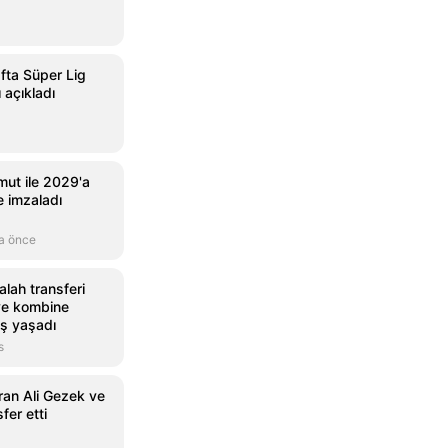
afta Süper Lig
 açıkladı
mut ile 2029'a
 imzaladı
a önce
lah transferi
ve kombine
ış yaşadı
s
ran Ali Gezek ve
fer etti