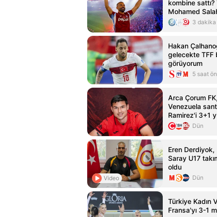
kombine sattı?
Mohamed Salah 
kombine satış r
3 dakika
Hakan Çalhanoğ
gelecekte TFF 
görüyorum
5 saat ö
Arca Çorum FK,
Venezuela sant
Ramirez'i 3+1 yı
etti
Dün
Eren Derdiyok,
Saray U17 takı
oldu
Dün
Video
Türkiye Kadın V
Fransa'yı 3-1 m