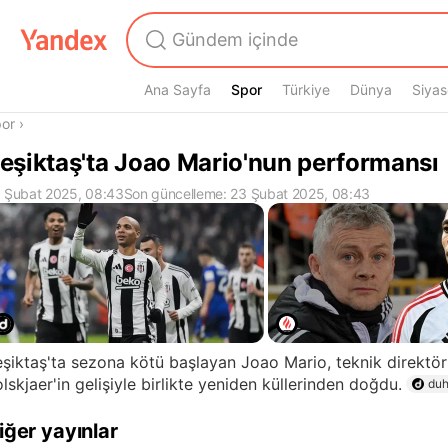
Ana Sayfa
Spor
Spor
Türkiye
Dünya
Siyas
radasın
or
›
eşiktaş'ta Joao Mario'nun performansı
 Şubat 2025, 08:43
Son güncelleme: 23 Şubat 2025, 08:43
şiktaş'ta sezona kötü başlayan Joao Mario, teknik direktö
lskjaer'in gelişiyle birlikte yeniden küllerinden doğdu.
duh
iğer yayınlar