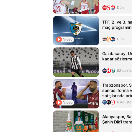
Dün
TFF, 2. ve 3. h
maç programını
Dün
Video
Galatasaray, U
kadar sözleşme
53 dakik
Trabzonspor, Sa
sonrası forma 
satışlarında art
6 Ağusto
Video
Alanyaspor, Ba
Şahin Dik'i trans