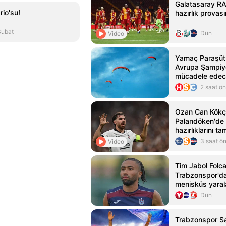
Galatasaray R
rio'su!
hazırlık provas
Şubat
Dün
Video
Yamaç Paraşütü 
Avrupa Şampiy
mücadele ede
2 saat ö
Ozan Can Kökç
Palandöken'de 
hazırlıklarını t
3 saat ö
Video
Tim Jabol Folcar
Trabzonspor'da
menisküs yara
nedeniyle ameli
Dün
Trabzonspor Sa