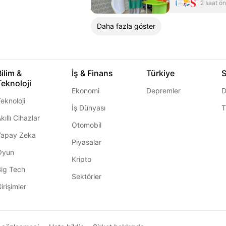
2 saat ö
Daha fazla göster
Bilim &
İş & Finans
Türkiye
S
Teknoloji
Ekonomi
Depremler
D
eknoloji
İş Dünyası
T
kıllı Cihazlar
Otomobil
Yapay Zeka
Piyasalar
Oyun
Kripto
Big Tech
Sektörler
irişimler