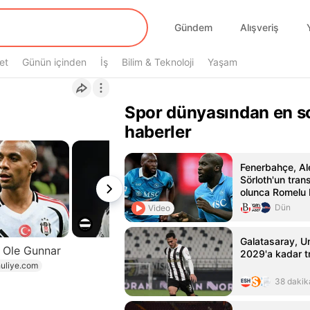
Gündem
Alışveriş
et
Günün içinden
İş
Bilim & Teknoloji
Yaşam
Spor dünyasından en s
haberler
Fenerbahçe, A
Sörloth'un trans
olunca Romelu
hedefliyor
Dün
Video
Galatasaray, U
r Ole Gunnar
2029'a kadar tr
uliye.com
38 dakik