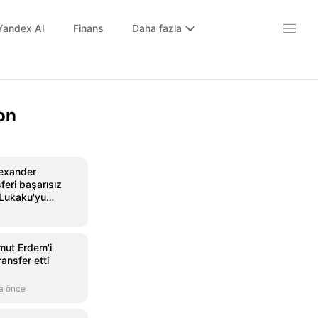
Yandex AI
Finans
Daha fazla
on
lexander
feri başarısız
 Lukaku'yu
mut Erdem'i
ansfer etti
a önce