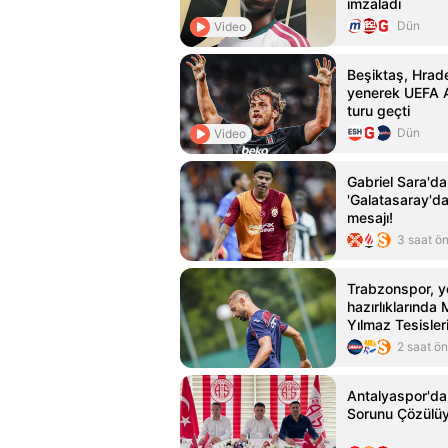
imzaladı
Dün
Video
Beşiktaş, Hrade
yenerek UEFA A
turu geçti
Dün
Video
Gabriel Sara'd
'Galatasaray'da
mesajı!
3 saat ö
Trabzonspor, y
hazırlıklarında
Yılmaz Tesisle
yaptı
2 saat ö
Antalyaspor'da
Sorunu Çözülü