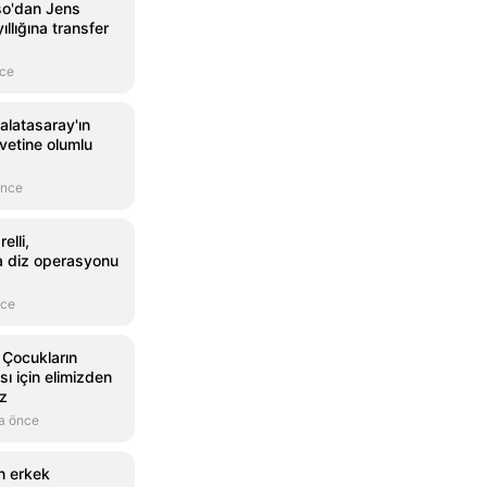
so'dan Jens
ıllığına transfer
nce
alatasaray'ın
avetine olumlu
önce
elli,
a diz operasyonu
nce
Çocukların
ı için elimizden
uz
a önce
n erkek