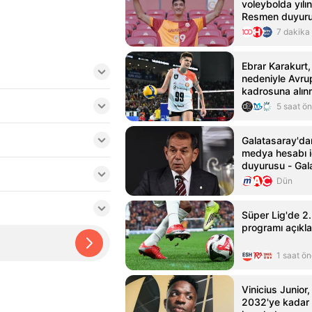
voleybolda yılın
Resmen duyuru
7 dakika
Ebrar Karakurt,
nedeniyle Avru
kadrosuna alın
5 saat ö
Galatasaray'da
medya hesabı i
duyurusu - Gal
Haberleri
Dün
Süper Lig'de 2.
programı açıkla
1 saat ö
Vinicius Junior,
2032'ye kadar