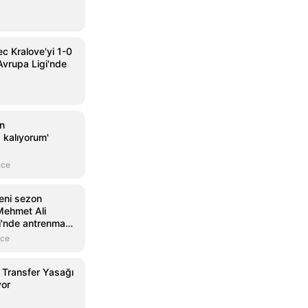
c Kralove'yi 1-0
vrupa Ligi'nde
an
 kalıyorum'
nce
eni sezon
 Mehmet Ali
ri'nde antrenman
nce
 Transfer Yasağı
yor