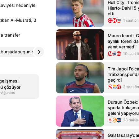
Hull City, Trom
seviyesi nedeniyle
Hjerto-Dahl'i 5 y
etti
ıkan Al-Musrati, 3
1 saat ö
a transfer
Mauro Icardi, G
ayrılık töreni d
yanıt vermedi
bursadabugun.com
4
haber7.com
5
10 saat 
Tim Jabol Folcar
Trabzonspor'd
geçirdi
gelişmesi!
mü çözüyor
2 saat ö
 Ağustos
Dursun Özbek: 
sporla buluşmas
geleni yapıyor
23 dakik
Galatasaray’da