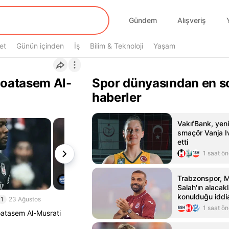
Gündem
Alışveriş
et
Günün içinden
İş
Bilim & Teknoloji
Yaşam
Moatasem Al-
Spor dünyasından en s
haberler
VakıfBank, yeni
smaçör Vanja Iv
etti
1 saat ö
Trabzonspor,
Salah'ın alacak
konulduğu iddia
1
23 Ağustos
1 saat ö
oatasem Al-Musrati