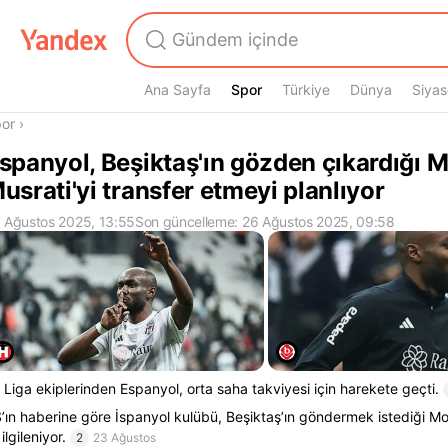
Ana Sayfa
Spor
Spor
Türkiye
Dünya
Siyas
radasın
or
›
spanyol, Beşiktaş'ın gözden çıkardığı 
usrati'yi transfer etmeyi planlıyor
 Ağustos 2025, 13:55
Son güncelleme: 26 Ağustos 2025, 09:58
 Liga ekiplerinden Espanyol, orta saha takviyesi için harekete geçti.
’ın haberine göre İspanyol kulübü, Beşiktaş’ın göndermek istediği M
 ilgileniyor.
2
23 Ağustos