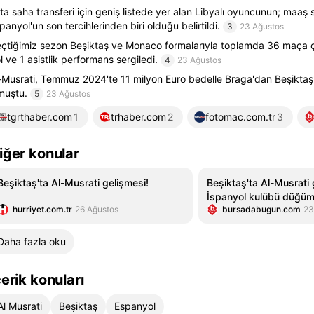
ta saha transferi için geniş listede yer alan Libyalı oyuncunun; maaş 
panyol'un son tercihlerinden biri olduğu belirtildi.
3
23 Ağustos
çtiğimiz sezon Beşiktaş ve Monaco formalarıyla toplamda 36 maça ç
l ve 1 asistlik performans sergiledi.
4
23 Ağustos
-Musrati, Temmuz 2024'te 11 milyon Euro bedelle Braga'dan Beşiktaş'
muştu.
5
23 Ağustos
tgrthaber.com
1
trhaber.com
2
fotomac.com.tr
3
iğer konular
Beşiktaş'ta Al-Musrati gelişmesi!
Beşiktaş'ta Al-Musrati 
İspanyol kulübü düğü
hurriyet.com.tr
26 Ağustos
bursadabugun.com
23
Daha fazla oku
çerik konuları
Al Musrati
Beşiktaş
Espanyol