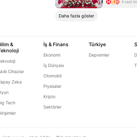
4 saat ö
Daha fazla göster
Bilim &
İş & Finans
Türkiye
S
Teknoloji
Ekonomi
Depremler
D
eknoloji
İş Dünyası
T
kıllı Cihazlar
Otomobil
Yapay Zeka
Piyasalar
Oyun
Kripto
Big Tech
Sektörler
irişimler