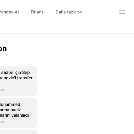
Yandex AI
Finans
Daha fazla
on
 sezon için Sırp
anovic'i transfer
nce
 Muhammed
larına haciz
larını yalanladı
nce