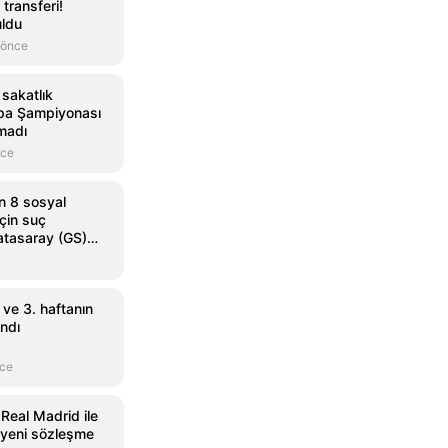
 transferi!
ldu
 önce
 sakatlık
pa Şampiyonası
madı
nce
n 8 sosyal
çin suç
atasaray (GS)
 ve 3. haftanın
ndı
nce
 Real Madrid ile
 yeni sözleşme