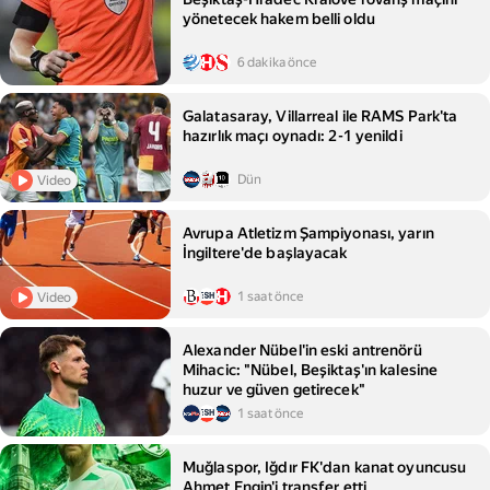
yönetecek hakem belli oldu
6 dakika önce
Galatasaray, Villarreal ile RAMS Park'ta
hazırlık maçı oynadı: 2-1 yenildi
Dün
Video
Avrupa Atletizm Şampiyonası, yarın
İngiltere'de başlayacak
1 saat önce
Video
Alexander Nübel'in eski antrenörü
Mihacic: "Nübel, Beşiktaş'ın kalesine
huzur ve güven getirecek"
1 saat önce
Muğlaspor, Iğdır FK'dan kanat oyuncusu
Ahmet Engin'i transfer etti