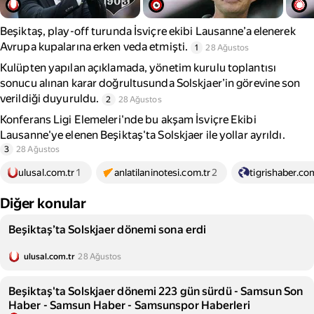
Beşiktaş, play-off turunda İsviçre ekibi Lausanne’a elenerek
Avrupa kupalarına erken veda etmişti.
1
28 Ağustos
Kulüpten yapılan açıklamada, yönetim kurulu toplantısı
sonucu alınan karar doğrultusunda Solskjaer’in görevine son
verildiği duyuruldu.
2
28 Ağustos
Konferans Ligi Elemeleri'nde bu akşam İsviçre Ekibi
Lausanne'ye elenen Beşiktaş'ta Solskjaer ile yollar ayrıldı.
3
28 Ağustos
ulusal.com.tr
1
anlatilaninotesi.com.tr
2
tigrishaber.co
Diğer konular
Beşiktaş’ta Solskjaer dönemi sona erdi
ulusal.com.tr
28 Ağustos
Beşiktaş'ta Solskjaer dönemi 223 gün sürdü - Samsun Son
Haber - Samsun Haber - Samsunspor Haberleri