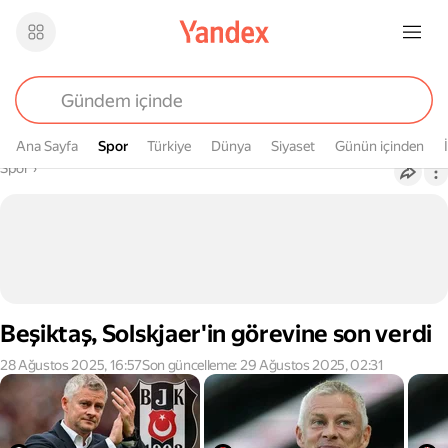
Ana Sayfa
Spor
Spor
Türkiye
Dünya
Siyaset
Günün içinden
Buradasın
Spor
›
Beşiktaş, Solskjaer'in görevine son verdi
28 Ağustos 2025, 16:57
Son güncelleme: 29 Ağustos 2025, 02:31