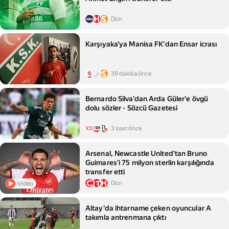
Dün
Karşıyaka'ya Manisa FK'dan Ensar icrası
39 dakika önce
Bernardo Silva'dan Arda Güler'e övgü
dolu sözler - Sözcü Gazetesi
3 saat önce
Arsenal, Newcastle United'tan Bruno
Guimares'i 75 milyon sterlin karşılığında
transfer etti
Dün
Video
Altay'da ihtarname çeken oyuncular A
takımla antrenmana çıktı