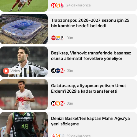
24 dakika önce
Trabzonspor, 2026–2027 sezonu için 25
bin kombine hedefi belirledi
Dün
Beşiktaş, Vlahovic transferinde başarısız
olursa alternatif forvetlere yöneliyor
Dün
Video
Galatasaray, altyapıdan yetişen Umut
Erdem'i 2029'a kadar transfer etti
Dün
Denizli Basket'ten kaptan Mahir Ağva'ya
yeni sözleşme
39 dakika önce