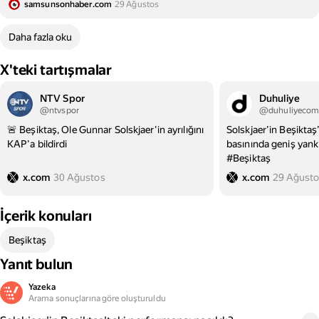
samsunsonhaber.com
29 Ağustos
Daha fazla oku
X'teki tartışmalar
NTV Spor
Duhuliye
@ntvspor
@duhuliyecom
🚨 Beşiktaş, Ole Gunnar Solskjaer'in ayrılığını
Solskjaer’in Beşiktaş
KAP'a bildirdi
basınında geniş yank
#Beşiktaş
x.com
30 Ağustos
x.com
29 Ağust
İçerik konuları
Beşiktaş
Yanıt bulun
Yazeka
Arama sonuçlarına göre oluşturuldu