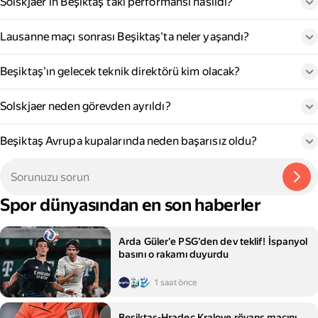
Solskjaer'in Beşiktaş'taki performansı nasıldı?
Lausanne maçı sonrası Beşiktaş'ta neler yaşandı?
Beşiktaş'ın gelecek teknik direktörü kim olacak?
Solskjaer neden görevden ayrıldı?
Beşiktaş Avrupa kupalarında neden başarısız oldu?
Spor dünyasından en son haberler
Arda Güler'e PSG'den dev teklif! İspanyol
basını o rakamı duyurdu
1 saat önce
Beşiktaş-Hradec Kralove rövanş maçını