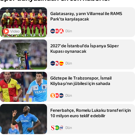
Galatasaray, yarın Villarreal ile RAMS
Park'ta karşılaşacak
Dün
Video
2027'de İstanbul'da İspanya Süper
Kupası oynanacak
Dün
Göztepe ile Trabzonspor, İsmail
Köybaşı'nın jübilesi için sahada
Dün
Fenerbahçe, Romelu Lukaku transferi için
10 milyon euro teklif edebilir
Dün