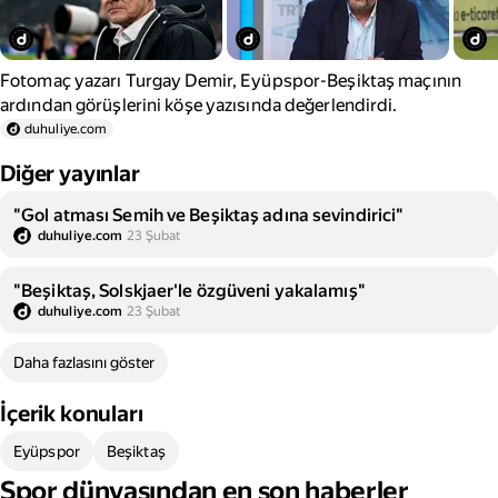
Fotomaç yazarı Turgay Demir, Eyüpspor-Beşiktaş maçının
ardından görüşlerini köşe yazısında değerlendirdi.
duhuliye.com
Diğer yayınlar
"Gol atması Semih ve Beşiktaş adına sevindirici"
duhuliye.com
23 Şubat
"Beşiktaş, Solskjaer'le özgüveni yakalamış"
duhuliye.com
23 Şubat
Daha fazlasını göster
İçerik konuları
Eyüpspor
Beşiktaş
Spor dünyasından en son haberler