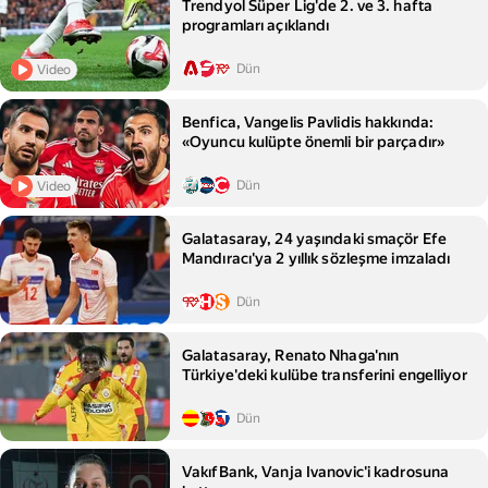
Trendyol Süper Lig'de 2. ve 3. hafta
programları açıklandı
Dün
Video
Benfica, Vangelis Pavlidis hakkında:
«Oyuncu kulüpte önemli bir parçadır»
Dün
Video
Galatasaray, 24 yaşındaki smaçör Efe
Mandıracı'ya 2 yıllık sözleşme imzaladı
Dün
Galatasaray, Renato Nhaga'nın
Türkiye'deki kulübe transferini engelliyor
Dün
VakıfBank, Vanja Ivanovic'i kadrosuna