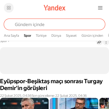
Ana Sayfa
Spor
Spor
Türkiye
Dünya
Siyaset
Günün içinden
Buradasın
Spor
›
Eyüpspor-Beşiktaş maçı sonrası Turgay
Demir'in görüşleri
22 Şubat 2025, 04:36
Son güncelleme: 22 Şubat 2025, 04:36