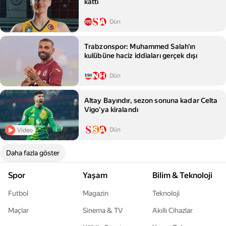
kattı
Dün
Trabzonspor: Muhammed Salah'ın
kulübüne haciz iddiaları gerçek dışı
Dün
Altay Bayındır, sezon sonuna kadar Celta
Vigo'ya kiralandı
Dün
Video
Daha fazla göster
Spor
Yaşam
Bilim & Teknoloji
Futbol
Magazin
Teknoloji
Maçlar
Sinema & TV
Akıllı Cihazlar