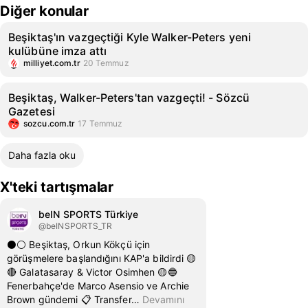
Diğer konular
Beşiktaş'ın vazgeçtiği Kyle Walker-Peters yeni
kulübüne imza attı
milliyet.com.tr
20 Temmuz
Beşiktaş, Walker-Peters'tan vazgeçti! - Sözcü
Gazetesi
sozcu.com.tr
17 Temmuz
Daha fazla oku
X'teki tartışmalar
beIN SPORTS Türkiye
@beINSPORTS_TR
⚫️⚪️ Beşiktaş, Orkun Kökçü için
görüşmelere başlandığını KAP'a bildirdi 🟡
🔴 Galatasaray & Victor Osimhen 🟡🔵
Fenerbahçe'de Marco Asensio ve Archie
Brown gündemi 📋 Transfer
…
Devamını