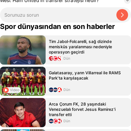
West Ham United'ın transfer stratejisi nedir?
Spor dünyasından en son haberler
Tim Jabol-Folcarelli, sağ dizinde
menisküs yaralanması nedeniyle
operasyon geçirdi
Dün
Galatasaray, yarın Villarreal ile RAMS
Park'ta karşılaşacak
Dün
Video
Arca Çorum FK, 28 yaşındaki
Venezuelalı forvet Jesus Ramirez'i
transfer etti
Dün