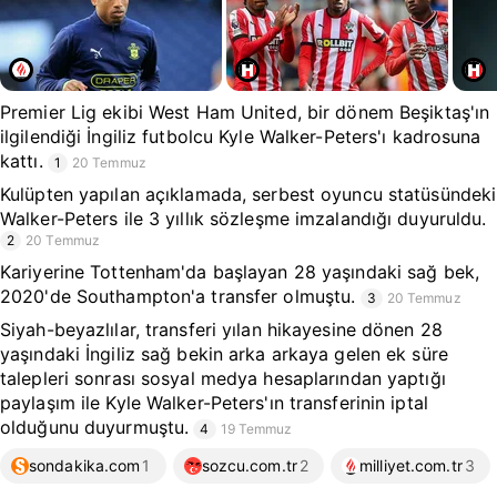
Premier Lig ekibi West Ham United, bir dönem Beşiktaş'ın
ilgilendiği İngiliz futbolcu Kyle Walker-Peters'ı kadrosuna
kattı.
1
20 Temmuz
Kulüpten yapılan açıklamada, serbest oyuncu statüsündeki
Walker-Peters ile 3 yıllık sözleşme imzalandığı duyuruldu.
2
20 Temmuz
Kariyerine Tottenham'da başlayan 28 yaşındaki sağ bek,
2020'de Southampton'a transfer olmuştu.
3
20 Temmuz
Siyah-beyazlılar, transferi yılan hikayesine dönen 28
yaşındaki İngiliz sağ bekin arka arkaya gelen ek süre
talepleri sonrası sosyal medya hesaplarından yaptığı
paylaşım ile Kyle Walker-Peters'ın transferinin iptal
olduğunu duyurmuştu.
4
19 Temmuz
sondakika.com
1
sozcu.com.tr
2
milliyet.com.tr
3