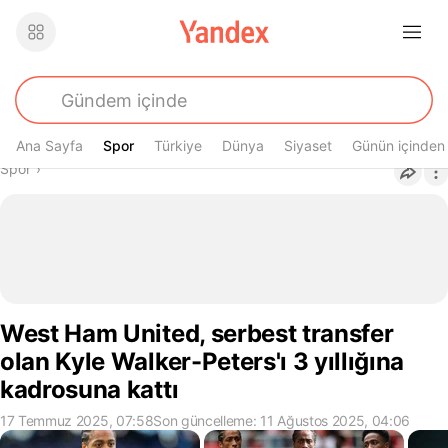
Ana Sayfa
Spor
Spor
Türkiye
Dünya
Siyaset
Günün içinden
Buradasın
Spor
›
West Ham United, serbest transfer
olan Kyle Walker-Peters'ı 3 yıllığına
kadrosuna kattı
17 Temmuz 2025, 07:58
Son güncelleme: 11 Ağustos 2025, 04:06