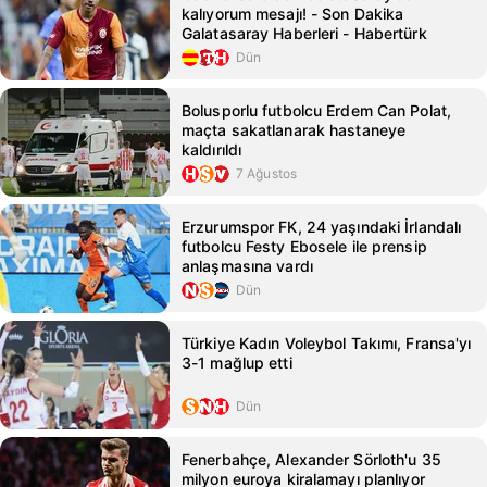
kalıyorum mesajı! - Son Dakika
Galatasaray Haberleri - Habertürk
Dün
Bolusporlu futbolcu Erdem Can Polat,
maçta sakatlanarak hastaneye
kaldırıldı
7 Ağustos
Erzurumspor FK, 24 yaşındaki İrlandalı
futbolcu Festy Ebosele ile prensip
anlaşmasına vardı
Dün
Türkiye Kadın Voleybol Takımı, Fransa'yı
3-1 mağlup etti
Dün
Fenerbahçe, Alexander Sörloth'u 35
milyon euroya kiralamayı planlıyor