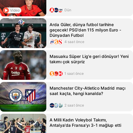
Dün
Video
Arda Güler, dünya futbol tarihine
geçecek! PSG'den 115 milyon Euro -
Dünyadan Futbol
4 saat önce
Masuaku Süper Lig'e geri dönüyor! Yeni
takımı çok sürpriz
1 saat önce
Manchester City-Atletico Madrid maçı
saat kaçta, hangi kanalda?
2 saat önce
A Milli Kadın Voleybol Takımı,
Antalya'da Fransa'yı 3-1 mağlup etti