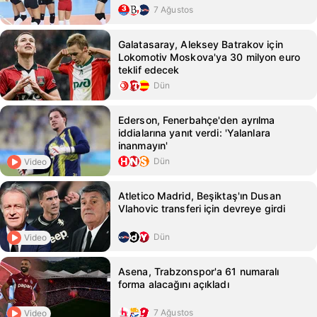
7 Ağustos
Galatasaray, Aleksey Batrakov için
Lokomotiv Moskova'ya 30 milyon euro
teklif edecek
Dün
Ederson, Fenerbahçe'den ayrılma
iddialarına yanıt verdi: 'Yalanlara
inanmayın'
Dün
Video
Atletico Madrid, Beşiktaş'ın Dusan
Vlahovic transferi için devreye girdi
Dün
Video
Asena, Trabzonspor'a 61 numaralı
forma alacağını açıkladı
7 Ağustos
Video