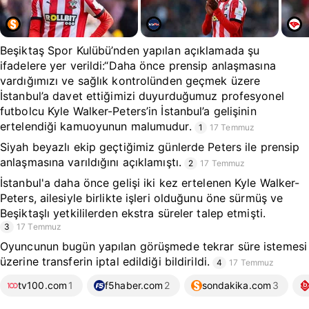
Beşiktaş Spor Kulübü’nden yapılan açıklamada şu
ifadelere yer verildi:“Daha önce prensip anlaşmasına
vardığımızı ve sağlık kontrolünden geçmek üzere
İstanbul’a davet ettiğimizi duyurduğumuz profesyonel
futbolcu Kyle Walker-Peters’in İstanbul’a gelişinin
ertelendiği kamuoyunun malumudur.
1
17 Temmuz
Siyah beyazlı ekip geçtiğimiz günlerde Peters ile prensip
anlaşmasına varıldığını açıklamıştı.
2
17 Temmuz
İstanbul'a daha önce gelişi iki kez ertelenen Kyle Walker-
Peters, ailesiyle birlikte işleri olduğunu öne sürmüş ve
Beşiktaşlı yetkililerden ekstra süreler talep etmişti.
3
17 Temmuz
Oyuncunun bugün yapılan görüşmede tekrar süre istemesi
üzerine transferin iptal edildiği bildirildi.
4
17 Temmuz
tv100.com
1
f5haber.com
2
sondakika.com
3