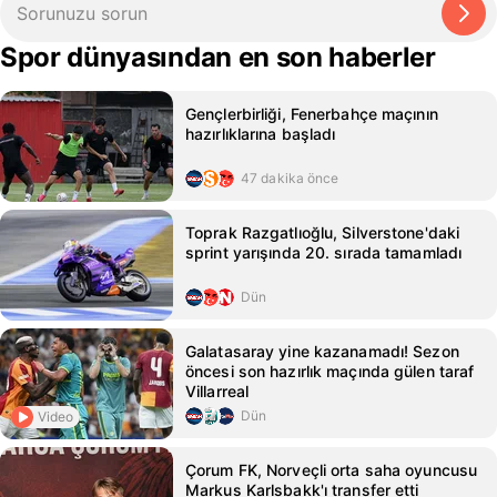
Spor dünyasından en son haberler
Gençlerbirliği, Fenerbahçe maçının
hazırlıklarına başladı
47 dakika önce
Toprak Razgatlıoğlu, Silverstone'daki
sprint yarışında 20. sırada tamamladı
Dün
Galatasaray yine kazanamadı! Sezon
öncesi son hazırlık maçında gülen taraf
Villarreal
Dün
Video
Çorum FK, Norveçli orta saha oyuncusu
Markus Karlsbakk'ı transfer etti