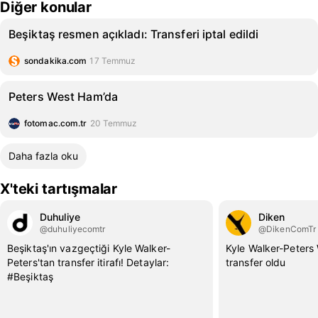
Diğer konular
Beşiktaş resmen açıkladı: Transferi iptal edildi
sondakika.com
17 Temmuz
Peters West Ham’da
fotomac.com.tr
20 Temmuz
Daha fazla oku
X'teki tartışmalar
Duhuliye
Diken
@duhuliyecomtr
@DikenComTr
Beşiktaş'ın vazgeçtiği Kyle Walker-
Kyle Walker-Peters
Peters'tan transfer itirafı! Detaylar:
transfer oldu
#Beşiktaş