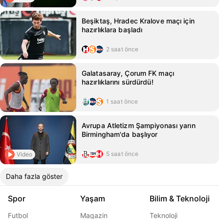
Beşiktaş, Hradec Kralove maçı için
hazırlıklara başladı
2 saat önce
Galatasaray, Çorum FK maçı
hazırlıklarını sürdürdü!
1 saat önce
Avrupa Atletizm Şampiyonası yarın
Birmingham'da başlıyor
5 saat önce
Video
Daha fazla göster
Spor
Yaşam
Bilim & Teknoloji
Futbol
Magazin
Teknoloji