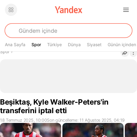
Ana Sayfa
Spor
Spor
Türkiye
Dünya
Siyaset
Günün içinden
Buradasın
Spor
›
Beşiktaş, Kyle Walker-Peters'in
transferini iptal etti
18 Temmuz 2025, 10:00
Son güncelleme: 11 Ağustos 2025, 04:19