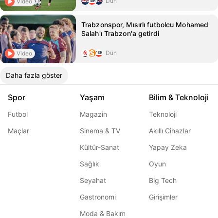
Dün
Video
Trabzonspor, Mısırlı futbolcu Mohamed
Salah'ı Trabzon'a getirdi
Dün
Video
Daha fazla göster
Spor
Yaşam
Bilim & Teknoloji
Futbol
Magazin
Teknoloji
Maçlar
Sinema & TV
Akıllı Cihazlar
Kültür-Sanat
Yapay Zeka
Sağlık
Oyun
Seyahat
Big Tech
Gastronomi
Girişimler
Moda & Bakım