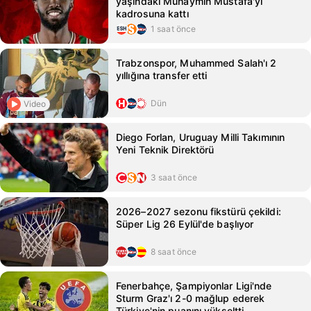
yaşındaki Muhaymin Mustafa'yı
kadrosuna kattı
1 saat önce
Trabzonspor, Muhammed Salah'ı 2
yıllığına transfer etti
Dün
Video
Diego Forlan, Uruguay Milli Takımının
Yeni Teknik Direktörü
3 saat önce
2026–2027 sezonu fikstürü çekildi:
Süper Lig 26 Eylül'de başlıyor
8 saat önce
Fenerbahçe, Şampiyonlar Ligi'nde
Sturm Graz'ı 2-0 mağlup ederek
Türkiye'nin puanını yükseltti