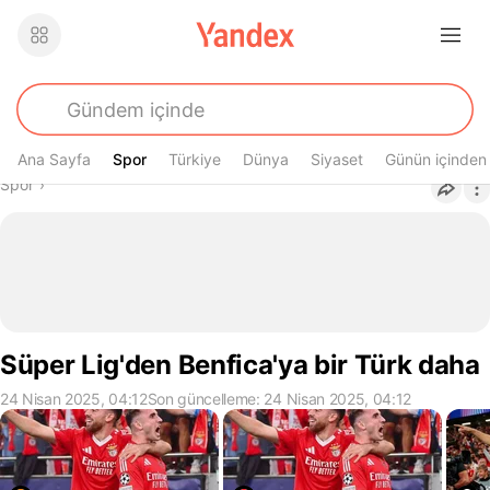
Ana Sayfa
Spor
Spor
Türkiye
Dünya
Siyaset
Günün içinden
Buradasın
Spor
›
Süper Lig'den Benfica'ya bir Türk daha
24 Nisan 2025, 04:12
Son güncelleme: 24 Nisan 2025, 04:12