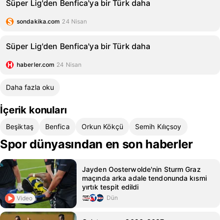
Süper Lig'den Benfica'ya bir Türk daha
sondakika.com
24 Nisan
Süper Lig'den Benfica'ya bir Türk daha
haberler.com
24 Nisan
Daha fazla oku
İçerik konuları
Beşiktaş
Benfica
Orkun Kökçü
Semih Kılıçsoy
Spor dünyasından en son haberler
Jayden Oosterwolde'nin Sturm Graz
maçında arka adale tendonunda kısmi
yırtık tespit edildi
Dün
Video