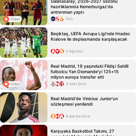
Galatasaray, 2026–2027 sezonu
hazırlıklarında Kemerburgaz'da
antrenman yaptı
Dün
Video
Beşiktaş, UEFA Avrupa Ligi'nde Hradec
Kralove ile deplasmanda karşılaşacak
5 Ağustos
Real Madrid, 19 yaşındaki Fildişi Sahilli
futbolcu Yan Diomande'yi 125+15
milyon euroya transfer etti
4 saat önce
Video
Real Madrid'de Vinicius Junior'un
sözleşmesi yenilendi
8 dakika önce
Karşıyaka Basketbol Takımı, 27