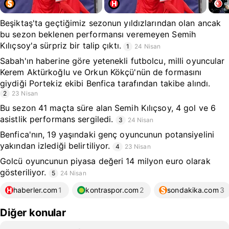
Beşiktaş'ta geçtiğimiz sezonun yıldızlarından olan ancak
bu sezon beklenen performansı veremeyen Semih
Kılıçsoy'a sürpriz bir talip çıktı.
1
24 Nisan
Sabah'ın haberine göre yetenekli futbolcu, milli oyuncular
Kerem Aktürkoğlu ve Orkun Kökçü'nün de formasını
giydiği Portekiz ekibi Benfica tarafından takibe alındı.
2
23 Nisan
Bu sezon 41 maçta süre alan Semih Kılıçsoy, 4 gol ve 6
asistlik performans sergiledi.
3
24 Nisan
Benfica'nın, 19 yaşındaki genç oyuncunun potansiyelini
yakından izlediği belirtiliyor.
4
23 Nisan
Golcü oyuncunun piyasa değeri 14 milyon euro olarak
gösteriliyor.
5
24 Nisan
haberler.com
1
kontraspor.com
2
sondakika.com
3
Diğer konular