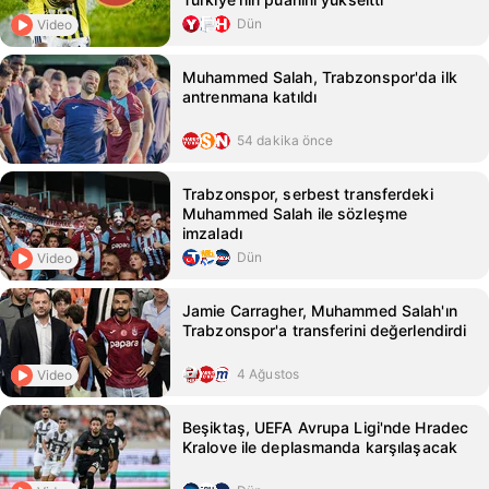
Dün
Video
Muhammed Salah, Trabzonspor'da ilk
antrenmana katıldı
54 dakika önce
Trabzonspor, serbest transferdeki
Muhammed Salah ile sözleşme
imzaladı
Dün
Video
Jamie Carragher, Muhammed Salah'ın
Trabzonspor'a transferini değerlendirdi
4 Ağustos
Video
Beşiktaş, UEFA Avrupa Ligi'nde Hradec
Kralove ile deplasmanda karşılaşacak