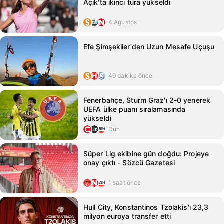
Açık'ta ikinci tura yükseldi
4 Ağustos
Efe Şimşeklier'den Uzun Mesafe Uçuşu
49 dakika önce
Fenerbahçe, Sturm Graz'ı 2-0 yenerek
UEFA ülke puanı sıralamasında
yükseldi
Dün
Süper Lig ekibine gün doğdu: Projeye
onay çıktı - Sözcü Gazetesi
1 saat önce
Hull City, Konstantinos Tzolakis'ı 23,3
milyon euroya transfer etti