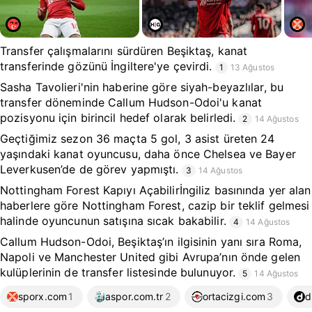
Transfer çalışmalarını sürdüren Beşiktaş, kanat
transferinde gözünü İngiltere'ye çevirdi.
1
13 Ağustos
Sasha Tavolieri'nin haberine göre siyah-beyazlılar, bu
transfer döneminde Callum Hudson-Odoi'u kanat
pozisyonu için birincil hedef olarak belirledi.
2
14 Ağustos
Geçtiğimiz sezon 36 maçta 5 gol, 3 asist üreten 24
yaşındaki kanat oyuncusu, daha önce Chelsea ve Bayer
Leverkusen’de de görev yapmıştı.
3
14 Ağustos
Nottingham Forest Kapıyı Açabilirİngiliz basınında yer alan
haberlere göre Nottingham Forest, cazip bir teklif gelmesi
halinde oyuncunun satışına sıcak bakabilir.
4
14 Ağustos
Callum Hudson-Odoi, Beşiktaş’ın ilgisinin yanı sıra Roma,
Napoli ve Manchester United gibi Avrupa’nın önde gelen
kulüplerinin de transfer listesinde bulunuyor.
5
14 Ağustos
sporx.com
1
aspor.com.tr
2
ortacizgi.com
3
d