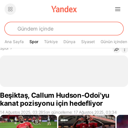
Ana Sayfa
Spor
Spor
Türkiye
Dünya
Siyaset
Günün içinden
Buradasın
Spor
›
Beşiktaş, Callum Hudson-Odoi'yu
kanat pozisyonu için hedefliyor
14 Ağustos 2025, 03:28
Son güncelleme: 17 Ağustos 2025, 03:34