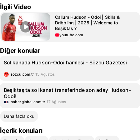
İlgili Video
Callum Hudson - Odoi | Skills &
Dribbling | 2025 | Welcome to
Beşiktaş ?
youtube.com
Diğer konular
Sol kanada Hudson-Odoi hamlesi - Sözcü Gazetesi
sozcu.com.tr
15 Ağustos
Beşiktaş'ta sol kanat transferinde son aday Hudson-
Odoi!
haberglobal.com.tr
17 Ağustos
Daha fazla oku
İçerik konuları