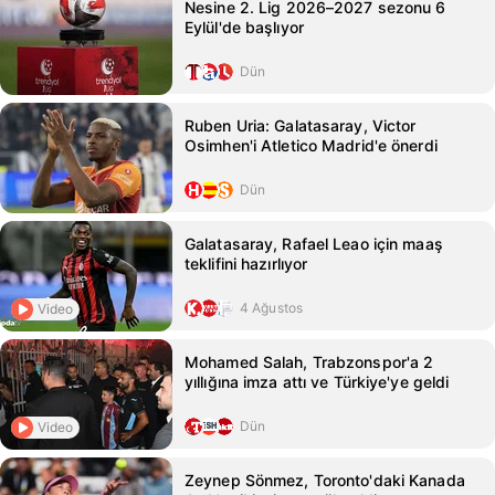
Nesine 2. Lig 2026–2027 sezonu 6
Eylül'de başlıyor
Dün
Ruben Uria: Galatasaray, Victor
Osimhen'i Atletico Madrid'e önerdi
Dün
Galatasaray, Rafael Leao için maaş
teklifini hazırlıyor
4 Ağustos
Video
Mohamed Salah, Trabzonspor'a 2
yıllığına imza attı ve Türkiye'ye geldi
Dün
Video
Zeynep Sönmez, Toronto'daki Kanada