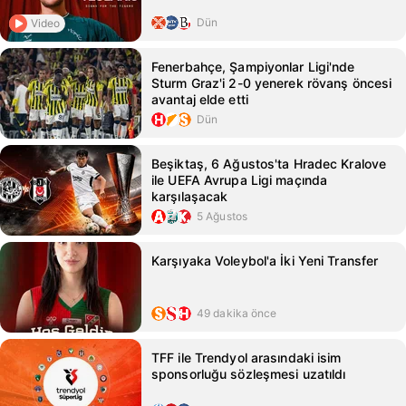
Dün
Video
Fenerbahçe, Şampiyonlar Ligi'nde
Sturm Graz'i 2-0 yenerek rövanş öncesi
avantaj elde etti
Dün
Beşiktaş, 6 Ağustos'ta Hradec Kralove
ile UEFA Avrupa Ligi maçında
karşılaşacak
5 Ağustos
Karşıyaka Voleybol'a İki Yeni Transfer
49 dakika önce
TFF ile Trendyol arasındaki isim
sponsorluğu sözleşmesi uzatıldı