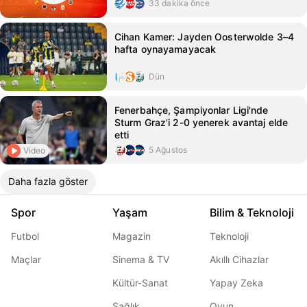
33 dakika önce
Cihan Kamer: Jayden Oosterwolde 3–4
hafta oynayamayacak
Dün
Fenerbahçe, Şampiyonlar Ligi'nde
Sturm Graz'i 2-0 yenerek avantaj elde
etti
5 Ağustos
Video
Daha fazla göster
Spor
Yaşam
Bilim & Teknoloji
Futbol
Magazin
Teknoloji
Maçlar
Sinema & TV
Akıllı Cihazlar
Kültür-Sanat
Yapay Zeka
Sağlık
Oyun