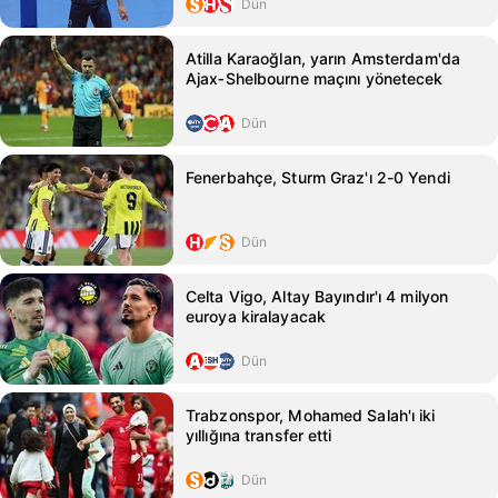
Dün
Atilla Karaoğlan, yarın Amsterdam'da
Ajax‑Shelbourne maçını yönetecek
Dün
Fenerbahçe, Sturm Graz'ı 2-0 Yendi
Dün
Celta Vigo, Altay Bayındır'ı 4 milyon
euroya kiralayacak
Dün
Trabzonspor, Mohamed Salah'ı iki
yıllığına transfer etti
Dün