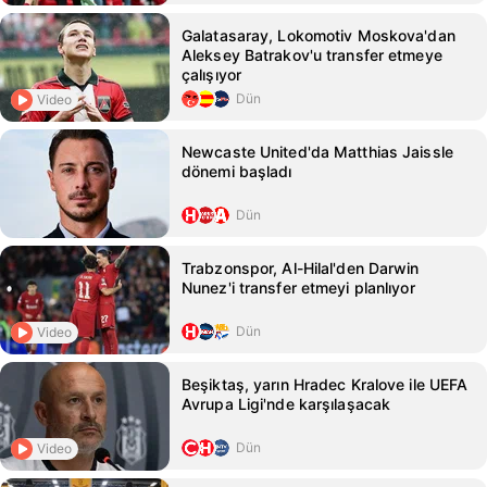
Galatasaray, Lokomotiv Moskova'dan
Aleksey Batrakov'u transfer etmeye
çalışıyor
Dün
Video
Newcaste United'da Matthias Jaissle
dönemi başladı
Dün
Trabzonspor, Al-Hilal'den Darwin
Nunez'i transfer etmeyi planlıyor
Dün
Video
Beşiktaş, yarın Hradec Kralove ile UEFA
Avrupa Ligi'nde karşılaşacak
Dün
Video