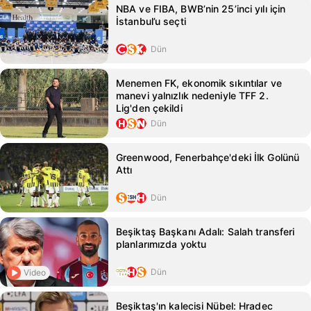
NBA ve FIBA, BWB’nin 25’inci yılı için
İstanbul’u seçti
Dün
Menemen FK, ekonomik sıkıntılar ve
manevi yalnızlık nedeniyle TFF 2.
Lig'den çekildi
Dün
Greenwood, Fenerbahçe'deki İlk Golünü
Attı
Dün
Beşiktaş Başkanı Adalı: Salah transferi
planlarımızda yoktu
Dün
Video
Beşiktaş'ın kalecisi Nübel: Hradec