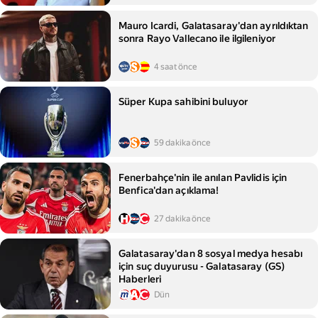
Mauro Icardi, Galatasaray'dan ayrıldıktan
sonra Rayo Vallecano ile ilgileniyor
4 saat önce
Süper Kupa sahibini buluyor
59 dakika önce
Fenerbahçe'nin ile anılan Pavlidis için
Benfica'dan açıklama!
27 dakika önce
Galatasaray'dan 8 sosyal medya hesabı
için suç duyurusu - Galatasaray (GS)
Haberleri
Dün