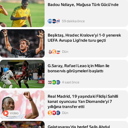
Badou Ndiaye, Mağusa Türk Gücü'nde
59 dakika önce
Beşiktaş, Hradec Kralove'yi 1-0 yenerek
UEFA Avrupa Ligi'nde turu geçti
Dün
G.Saray, Rafael Leao için Milan ile
bonservis görüşmeleri başlattı
4 saat önce
Real Madrid, 19 yaşındaki Fildişi Sahilli
kanat oyuncusu Yan Diomande'yi 7
yıllığına transfer etti
Dün
Video
Galatasaray'da hedef Salis Abdul