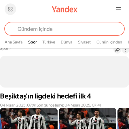
Ana Sayfa
Spor
Spor
Türkiye
Dünya
Siyaset
Günün içinden
Buradasın
Spor
›
Beşiktaş'ın ligdeki hedefi ilk 4
04 Nisan 2025, 07:41
Son güncelleme: 04 Nisan 2025, 07:41