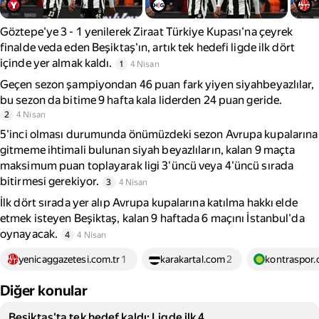
Göztepe'ye 3 - 1 yenilerek Ziraat Türkiye Kupası'na çeyrek
finalde veda eden Beşiktaş'ın, artık tek hedefi ligde ilk dört
içinde yer almak kaldı.
1
4 Nisan
Geçen sezon şampiyondan 46 puan fark yiyen siyahbeyazlılar,
bu sezon da bitime 9 hafta kala liderden 24 puan geride.
2
4 Nisan
5'inci olması durumunda önümüzdeki sezon Avrupa kupalarına
gitmeme ihtimali bulunan siyah beyazlıların, kalan 9 maçta
maksimum puan toplayarak ligi 3'üncü veya 4'üncü sırada
bitirmesi gerekiyor.
3
4 Nisan
İlk dört sırada yer alıp Avrupa kupalarına katılma hakkı elde
etmek isteyen Beşiktaş, kalan 9 haftada 6 maçını İstanbul'da
oynayacak.
4
4 Nisan
yenicaggazetesi.com.tr
1
karakartal.com
2
kontraspor
Diğer konular
Beşiktaş'ta tek hedef kaldı: Ligde ilk 4