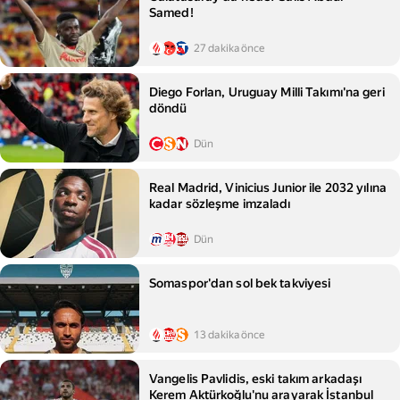
Samed!
27 dakika önce
Diego Forlan, Uruguay Milli Takımı'na geri
döndü
Dün
Real Madrid, Vinicius Junior ile 2032 yılına
kadar sözleşme imzaladı
Dün
Somaspor'dan sol bek takviyesi
13 dakika önce
Vangelis Pavlidis, eski takım arkadaşı
Kerem Aktürkoğlu'nu arayarak İstanbul