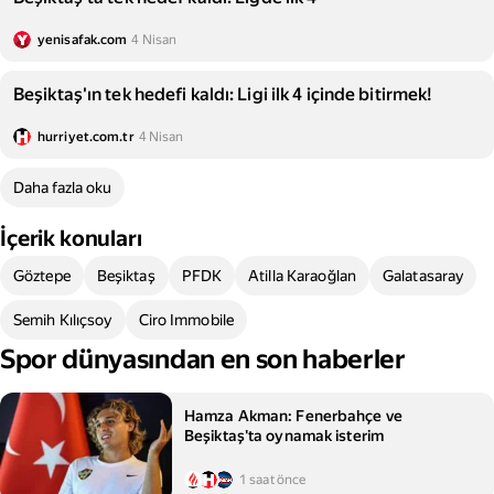
yenisafak.com
4 Nisan
Beşiktaş'ın tek hedefi kaldı: Ligi ilk 4 içinde bitirmek!
hurriyet.com.tr
4 Nisan
Daha fazla oku
İçerik konuları
Göztepe
Beşiktaş
PFDK
Atilla Karaoğlan
Galatasaray
Semih Kılıçsoy
Ciro Immobile
Spor dünyasından en son haberler
Hamza Akman: Fenerbahçe ve
Beşiktaş'ta oynamak isterim
1 saat önce